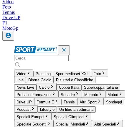
Video
Foto
Tennis
Drive UP
F1
MotoGp
Video
Pressing
Sportmediaset XXL
Foto
Live
Diretta Calcio
Risultati e Classifiche
News Live
Calcio
Coppa Italia
Supercoppa Italiana
Probabili Formazioni
Squadre
Mercato
Motori
Drive UP
Formula E
Tennis
Altri Sport
Sondaggi
Podcast
Lifestyle
Un libro a settimana
Speciali Europei
Speciali Olimpiadi
Speciale Scudetti
Speciali Mondiali
Altri Speciali