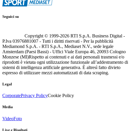
Seguici su
Copyright © 1999-
2026
RTI S.p.A. Business Digital -
P.Iva 03976881007 - Tutti i diritti riservati - Per la pubblicità
Mediamond S.p.A. - RTI S.p.A., Mediaset N.V., sede legale
Amsterdam (Paesi Bassi) - Uffici Viale Europa 46, 20093 Cologno
Monzese (MI)
Rispetto ai contenuti e ai dati personali trasmessi e/o
riprodotti è vietata ogni utilizzazione funzionale all’addestramento di
sistemi di intelligenza artificiale generativa. È altresì fatto divieto
espresso di utilizzare mezzi automatizzati di data scraping.
Legal
Corporate
Privacy Policy
Cookie Policy
Media
Video
Foto
Live e Risultati