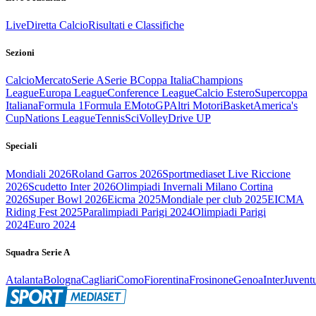
Live
Diretta Calcio
Risultati e Classifiche
Sezioni
Calcio
Mercato
Serie A
Serie B
Coppa Italia
Champions
League
Europa League
Conference League
Calcio Estero
Supercoppa
Italiana
Formula 1
Formula E
MotoGP
Altri Motori
Basket
America's
Cup
Nations League
Tennis
Sci
Volley
Drive UP
Speciali
Mondiali 2026
Roland Garros 2026
Sportmediaset Live Riccione
2026
Scudetto Inter 2026
Olimpiadi Invernali Milano Cortina
2026
Super Bowl 2026
Eicma 2025
Mondiale per club 2025
EICMA
Riding Fest 2025
Paralimpiadi Parigi 2024
Olimpiadi Parigi
2024
Euro 2024
Squadra Serie A
Atalanta
Bologna
Cagliari
Como
Fiorentina
Frosinone
Genoa
Inter
Juvent