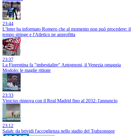
23:44
L'Inter ha informato Romero che al momento non può procedere: il
tempo stringe e l'Atletico ne approfitta
23:37
La Fiorentina fa "imbestialire" Antognoni, il Venezia omaggia
Modolo: le maglie ritirate
23:33
Vinicius rinnova con il Real Madrid fino al 2032: l'annuncio
23:12
Salah: da brividi l'accoglienza nello stadio del Trabzonspor