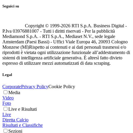
Seguici su
Copyright © 1999-
2026
RTI S.p.A. Business Digital -
P.Iva 03976881007 - Tutti i diritti riservati - Per la pubblicità
Mediamond S.p.A. - RTI S.p.A., Mediaset N.V., sede legale
Amsterdam (Paesi Bassi) - Uffici Viale Europa 46, 20093 Cologno
Monzese (MI)
Rispetto ai contenuti e ai dati personali trasmessi e/o
riprodotti è vietata ogni utilizzazione funzionale all’addestramento di
sistemi di intelligenza artificiale generativa. È altresì fatto divieto
espresso di utilizzare mezzi automatizzati di data scraping.
Legal
Corporate
Privacy Policy
Cookie Policy
Media
Video
Foto
Live e Risultati
Live
Diretta Calcio
Risultati e Classifiche
Sezioni