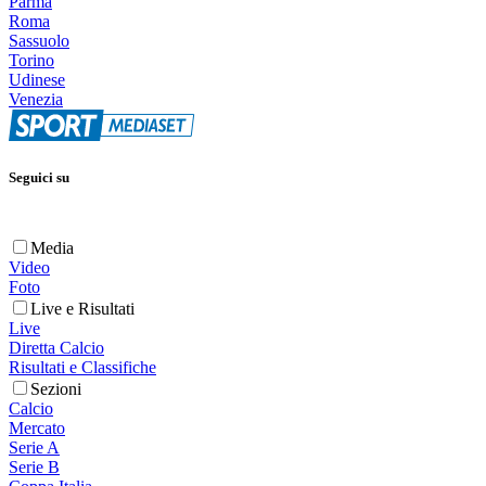
Parma
Roma
Sassuolo
Torino
Udinese
Venezia
Seguici su
Media
Video
Foto
Live e Risultati
Live
Diretta Calcio
Risultati e Classifiche
Sezioni
Calcio
Mercato
Serie A
Serie B