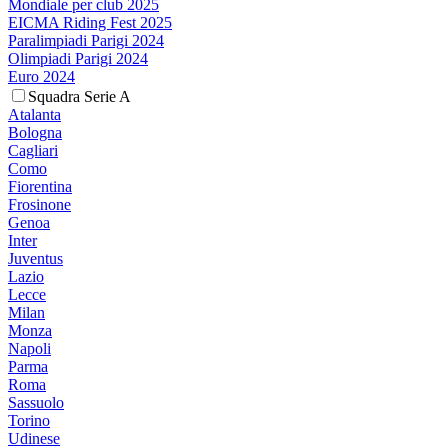
Mondiale per club 2025
EICMA Riding Fest 2025
Paralimpiadi Parigi 2024
Olimpiadi Parigi 2024
Euro 2024
Squadra Serie A
Atalanta
Bologna
Cagliari
Como
Fiorentina
Frosinone
Genoa
Inter
Juventus
Lazio
Lecce
Milan
Monza
Napoli
Parma
Roma
Sassuolo
Torino
Udinese