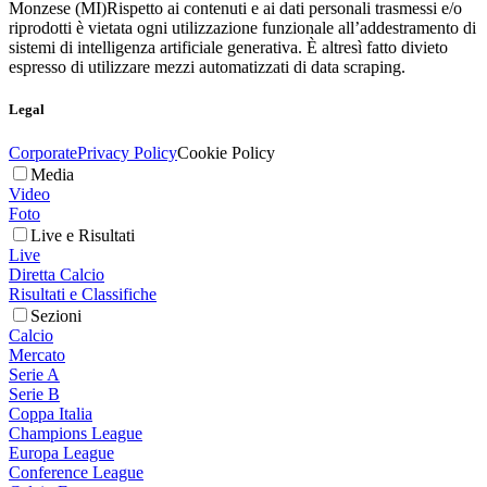
Monzese (MI)
Rispetto ai contenuti e ai dati personali trasmessi e/o
riprodotti è vietata ogni utilizzazione funzionale all’addestramento di
sistemi di intelligenza artificiale generativa. È altresì fatto divieto
espresso di utilizzare mezzi automatizzati di data scraping.
Legal
Corporate
Privacy Policy
Cookie Policy
Media
Video
Foto
Live e Risultati
Live
Diretta Calcio
Risultati e Classifiche
Sezioni
Calcio
Mercato
Serie A
Serie B
Coppa Italia
Champions League
Europa League
Conference League