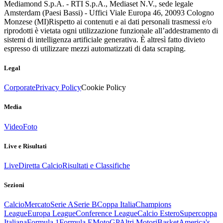
Mediamond S.p.A. - RTI S.p.A., Mediaset N.V., sede legale
Amsterdam (Paesi Bassi) - Uffici Viale Europa 46, 20093 Cologno
Monzese (MI)
Rispetto ai contenuti e ai dati personali trasmessi e/o
riprodotti è vietata ogni utilizzazione funzionale all’addestramento di
sistemi di intelligenza artificiale generativa. È altresì fatto divieto
espresso di utilizzare mezzi automatizzati di data scraping.
Legal
Corporate
Privacy Policy
Cookie Policy
Media
Video
Foto
Live e Risultati
Live
Diretta Calcio
Risultati e Classifiche
Sezioni
Calcio
Mercato
Serie A
Serie B
Coppa Italia
Champions
League
Europa League
Conference League
Calcio Estero
Supercoppa
Italiana
Formula 1
Formula E
MotoGP
Altri Motori
Basket
America's