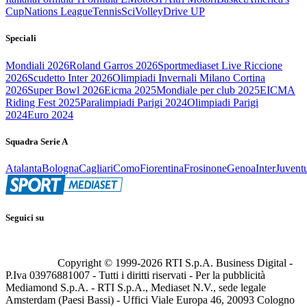
Cup
Nations League
Tennis
Sci
Volley
Drive UP
Speciali
Mondiali 2026
Roland Garros 2026
Sportmediaset Live Riccione
2026
Scudetto Inter 2026
Olimpiadi Invernali Milano Cortina
2026
Super Bowl 2026
Eicma 2025
Mondiale per club 2025
EICMA
Riding Fest 2025
Paralimpiadi Parigi 2024
Olimpiadi Parigi
2024
Euro 2024
Squadra Serie A
Atalanta
Bologna
Cagliari
Como
Fiorentina
Frosinone
Genoa
Inter
Juvent
Seguici su
Copyright © 1999-
2026
RTI S.p.A. Business Digital -
P.Iva 03976881007 - Tutti i diritti riservati - Per la pubblicità
Mediamond S.p.A. - RTI S.p.A., Mediaset N.V., sede legale
Amsterdam (Paesi Bassi) - Uffici Viale Europa 46, 20093 Cologno