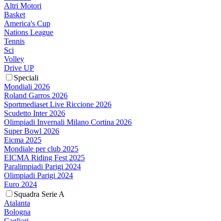
Altri Motori
Basket
America's Cup
Nations League
Tennis
Sci
Volley
Drive UP
Speciali
Mondiali 2026
Roland Garros 2026
Sportmediaset Live Riccione 2026
Scudetto Inter 2026
Olimpiadi Invernali Milano Cortina 2026
Super Bowl 2026
Eicma 2025
Mondiale per club 2025
EICMA Riding Fest 2025
Paralimpiadi Parigi 2024
Olimpiadi Parigi 2024
Euro 2024
Squadra Serie A
Atalanta
Bologna
Cagliari