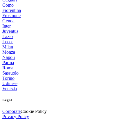
Como
Fiorentina
Frosinone
Genoa
Inter
Juventus
Lazio
Lecce
Milan
Monza
Napoli
Parma
Roma
Sassuolo
Torino
Udinese
Venezia
Legal
Corporate
Cookie Policy
Privacy Policy