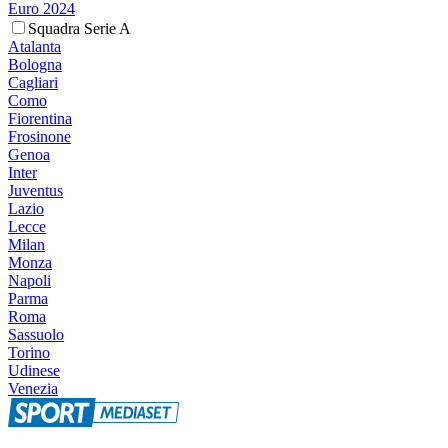
Euro 2024
Squadra Serie A
Atalanta
Bologna
Cagliari
Como
Fiorentina
Frosinone
Genoa
Inter
Juventus
Lazio
Lecce
Milan
Monza
Napoli
Parma
Roma
Sassuolo
Torino
Udinese
Venezia