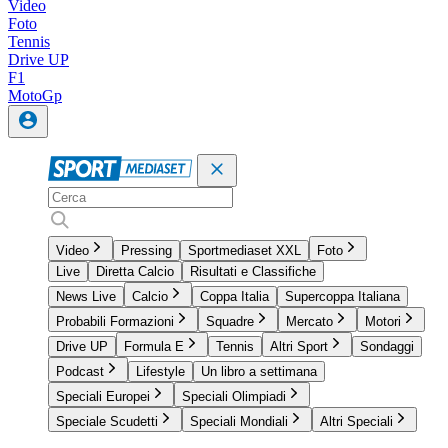
Video
Foto
Tennis
Drive UP
F1
MotoGp
Video
Pressing
Sportmediaset XXL
Foto
Live
Diretta Calcio
Risultati e Classifiche
News Live
Calcio
Coppa Italia
Supercoppa Italiana
Probabili Formazioni
Squadre
Mercato
Motori
Drive UP
Formula E
Tennis
Altri Sport
Sondaggi
Podcast
Lifestyle
Un libro a settimana
Speciali Europei
Speciali Olimpiadi
Speciale Scudetti
Speciali Mondiali
Altri Speciali