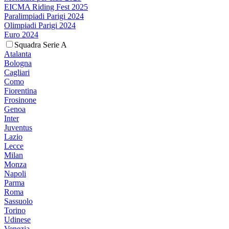
EICMA Riding Fest 2025
Paralimpiadi Parigi 2024
Olimpiadi Parigi 2024
Euro 2024
Squadra Serie A
Atalanta
Bologna
Cagliari
Como
Fiorentina
Frosinone
Genoa
Inter
Juventus
Lazio
Lecce
Milan
Monza
Napoli
Parma
Roma
Sassuolo
Torino
Udinese
Venezia