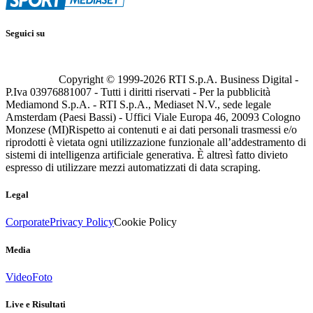
Seguici su
Copyright © 1999-
2026
RTI S.p.A. Business Digital -
P.Iva 03976881007 - Tutti i diritti riservati - Per la pubblicità
Mediamond S.p.A. - RTI S.p.A., Mediaset N.V., sede legale
Amsterdam (Paesi Bassi) - Uffici Viale Europa 46, 20093 Cologno
Monzese (MI)
Rispetto ai contenuti e ai dati personali trasmessi e/o
riprodotti è vietata ogni utilizzazione funzionale all’addestramento di
sistemi di intelligenza artificiale generativa. È altresì fatto divieto
espresso di utilizzare mezzi automatizzati di data scraping.
Legal
Corporate
Privacy Policy
Cookie Policy
Media
Video
Foto
Live e Risultati