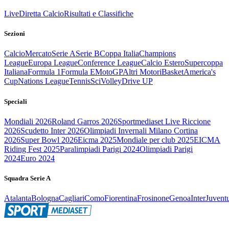
Live
Diretta Calcio
Risultati e Classifiche
Sezioni
Calcio
Mercato
Serie A
Serie B
Coppa Italia
Champions
League
Europa League
Conference League
Calcio Estero
Supercoppa
Italiana
Formula 1
Formula E
MotoGP
Altri Motori
Basket
America's
Cup
Nations League
Tennis
Sci
Volley
Drive UP
Speciali
Mondiali 2026
Roland Garros 2026
Sportmediaset Live Riccione
2026
Scudetto Inter 2026
Olimpiadi Invernali Milano Cortina
2026
Super Bowl 2026
Eicma 2025
Mondiale per club 2025
EICMA
Riding Fest 2025
Paralimpiadi Parigi 2024
Olimpiadi Parigi
2024
Euro 2024
Squadra Serie A
Atalanta
Bologna
Cagliari
Como
Fiorentina
Frosinone
Genoa
Inter
Juvent