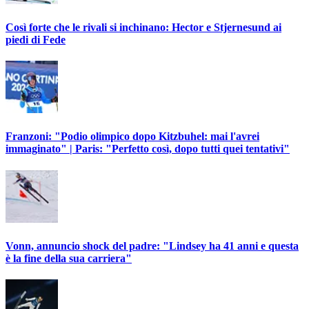
Così forte che le rivali si inchinano: Hector e Stjernesund ai
piedi di Fede
Franzoni: "Podio olimpico dopo Kitzbuhel: mai l'avrei
immaginato" | Paris: "Perfetto così, dopo tutti quei tentativi"
Vonn, annuncio shock del padre: "Lindsey ha 41 anni e questa
è la fine della sua carriera"