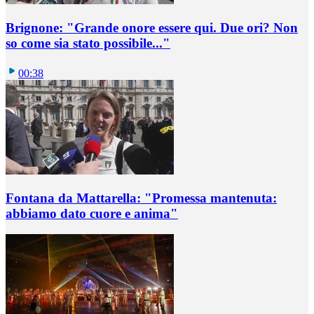
Brignone: "Grande onore essere qui. Due ori? Non
so come sia stato possibile..."
00:38
Fontana da Mattarella: "Promessa mantenuta:
abbiamo dato cuore e anima"