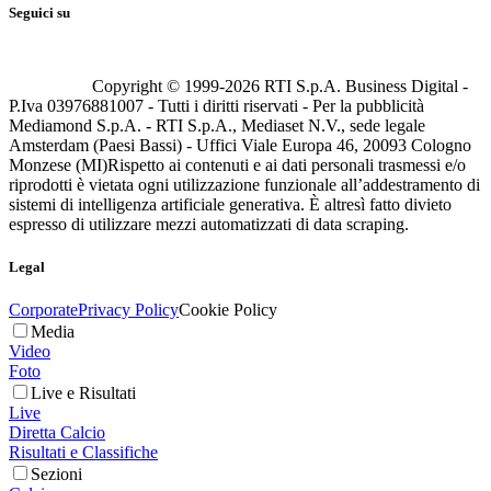
Seguici su
Copyright © 1999-
2026
RTI S.p.A. Business Digital -
P.Iva 03976881007 - Tutti i diritti riservati - Per la pubblicità
Mediamond S.p.A. - RTI S.p.A., Mediaset N.V., sede legale
Amsterdam (Paesi Bassi) - Uffici Viale Europa 46, 20093 Cologno
Monzese (MI)
Rispetto ai contenuti e ai dati personali trasmessi e/o
riprodotti è vietata ogni utilizzazione funzionale all’addestramento di
sistemi di intelligenza artificiale generativa. È altresì fatto divieto
espresso di utilizzare mezzi automatizzati di data scraping.
Legal
Corporate
Privacy Policy
Cookie Policy
Media
Video
Foto
Live e Risultati
Live
Diretta Calcio
Risultati e Classifiche
Sezioni