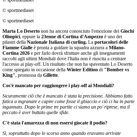
© sportmediaset
© sportmediaset
Marta Lo Deserto
non ha ancora conosciuto l'emozione dei
Giochi
Olimpici
, eppure la
23enne di Cortina d'Ampezzo
è uno dei
pilastri della
Nazionale Italiana di curling.
La
portacolori delle
Fiamme Gialle
è pronta a guidare la squadra azzurra a
Milano-
Cortina 2026
e per farlo dovrà sfruttare anche gli insegnamenti
raccolti agli ultimi Mondiali dove l'Italia non è riuscita a centrare
l'accesso ai play-off. Un risultato che non ha spaventato Lo Deserto
come spiegato in occasione della
Winter Edition
di
"Bomber vs
King"
, promossa da
Gillette
.
Cos'è mancato per raggiungere i play-off ai Mondiali?
Sicuramente ciò che è mancato è stata la precisione. Abbiamo fatto
fatica a ingranare e capire come fosse il ghiaccio e ciò ci ha in parte
ingannato. Dopo le prime tre partite ci siamo un po' riprese, ma il
peccato è aver buttato quelle sfide.
C'è stata l'amarezza di non essersi giocate il podio?
Sì, soprattutto dopo lo scorso anno quando eravamo arrivate