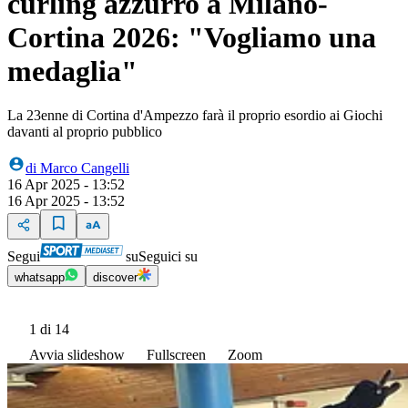
curling azzurro a Milano-
Cortina 2026: "Vogliamo una
medaglia"
La 23enne di Cortina d'Ampezzo farà il proprio esordio ai Giochi
davanti al proprio pubblico
di
Marco Cangelli
16 Apr 2025 - 13:52
16 Apr 2025 - 13:52
Segui
su
Seguici su
whatsapp
discover
1
di 14
Avvia slideshow
Fullscreen
Zoom