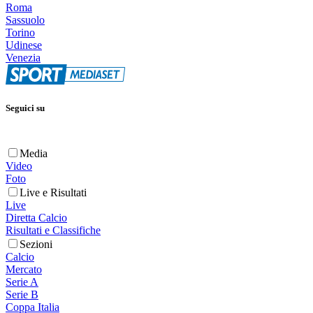
Roma
Sassuolo
Torino
Udinese
Venezia
Seguici su
Media
Video
Foto
Live e Risultati
Live
Diretta Calcio
Risultati e Classifiche
Sezioni
Calcio
Mercato
Serie A
Serie B
Coppa Italia