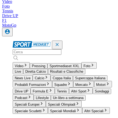
Video
Foto
Tennis
Drive UP
F1
MotoGp
Video
Pressing
Sportmediaset XXL
Foto
Live
Diretta Calcio
Risultati e Classifiche
News Live
Calcio
Coppa Italia
Supercoppa Italiana
Probabili Formazioni
Squadre
Mercato
Motori
Drive UP
Formula E
Tennis
Altri Sport
Sondaggi
Podcast
Lifestyle
Un libro a settimana
Speciali Europei
Speciali Olimpiadi
Speciale Scudetti
Speciali Mondiali
Altri Speciali