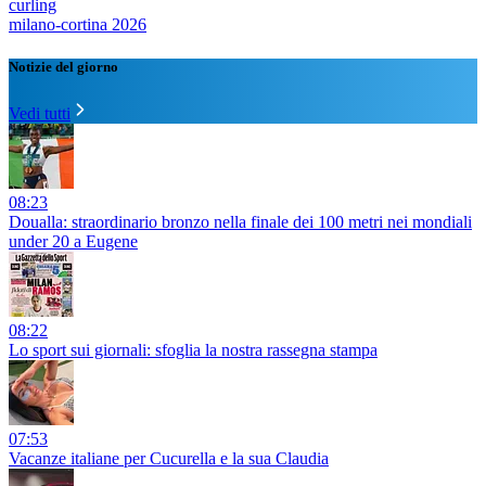
curling
milano-cortina 2026
Notizie del giorno
Vedi tutti
08:23
Doualla: straordinario bronzo nella finale dei 100 metri nei mondiali
under 20 a Eugene
08:22
Lo sport sui giornali: sfoglia la nostra rassegna stampa
07:53
Vacanze italiane per Cucurella e la sua Claudia