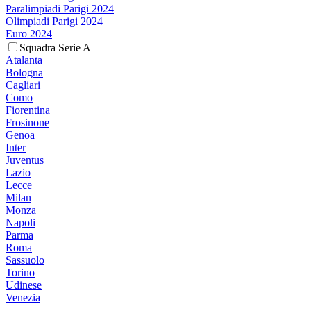
Paralimpiadi Parigi 2024
Olimpiadi Parigi 2024
Euro 2024
Squadra Serie A
Atalanta
Bologna
Cagliari
Como
Fiorentina
Frosinone
Genoa
Inter
Juventus
Lazio
Lecce
Milan
Monza
Napoli
Parma
Roma
Sassuolo
Torino
Udinese
Venezia