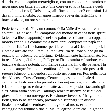
da urlo, con uno sprint meraviglioso, con un colpo di reni storico e
necessario per battere il russo (che correva sotto la bandiera degli
atleti olimpici russi) Bolshunov, alla fine battuto per 2 centesimi. Là
davanti, imprendibile, Johannes Klaebo aveva già festeggiato, a
braccia alzate, un oro strameritato.
Federico viene da Nus, un comune della Valle d'Aosta di tremila
abitanti. Ha 27 anni, è il campione del mondo in carica nella sprint
(a tecnica libera, appunto) e nel suo palmares c'è anche la coppa del
mondo sprint. Ha cominciato a nove anni, complice un papà che
andò nel 1994 a Lillehammer per tifare l'Italia ai Giochi olimpici. In
Corea è arrivato con Greta Laurent, azzurra del fondo, che gli ha
regalato un peluche portafortuna. Evidentemente ha funzionato. Ma
in realtà la sua, di fortuna, Pellegrino l'ha costruita col sudore, con
braccia e gambe potenti, con grande strategia, fin dalle batterie. Ha
avuto il sangue freddo, in semifinale (chiusa al secondo posto) di
seguire Klaebo, prendendosi un posto nei primi sei. Poi, nella notte
dell'Alpensia Cross-Country Centre, ha gestito una finale da
campione. Bolshunov ha provato il forcing iniziale, controllato da
Klaebo. Pellegrino è rimasto in attesa, al terzo posto, staccando gli
altri. Sulla salita decisiva, l'allungo senza resistenze possibili del
giovane fenomeno norvegese. Bolshunov invece si è irrigidito, e
Pellegrino lo ha affiancato, provando a scappargli in discesa. Il
finale, mozzafiato, sembrava dar ragione al russo, entrato in
vantaggio nel rettilineo finale. Ma Pellegrino, oltre che un grande