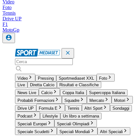
Video
Foto
Tennis
Drive UP
F1
MotoGp
Video
Pressing
Sportmediaset XXL
Foto
Live
Diretta Calcio
Risultati e Classifiche
News Live
Calcio
Coppa Italia
Supercoppa Italiana
Probabili Formazioni
Squadre
Mercato
Motori
Drive UP
Formula E
Tennis
Altri Sport
Sondaggi
Podcast
Lifestyle
Un libro a settimana
Speciali Europei
Speciali Olimpiadi
Speciale Scudetti
Speciali Mondiali
Altri Speciali