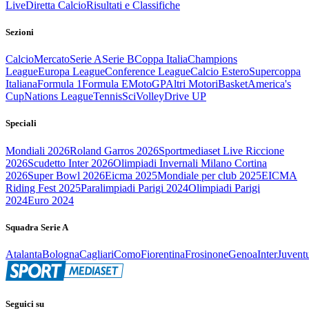
Live
Diretta Calcio
Risultati e Classifiche
Sezioni
Calcio
Mercato
Serie A
Serie B
Coppa Italia
Champions
League
Europa League
Conference League
Calcio Estero
Supercoppa
Italiana
Formula 1
Formula E
MotoGP
Altri Motori
Basket
America's
Cup
Nations League
Tennis
Sci
Volley
Drive UP
Speciali
Mondiali 2026
Roland Garros 2026
Sportmediaset Live Riccione
2026
Scudetto Inter 2026
Olimpiadi Invernali Milano Cortina
2026
Super Bowl 2026
Eicma 2025
Mondiale per club 2025
EICMA
Riding Fest 2025
Paralimpiadi Parigi 2024
Olimpiadi Parigi
2024
Euro 2024
Squadra Serie A
Atalanta
Bologna
Cagliari
Como
Fiorentina
Frosinone
Genoa
Inter
Juvent
Seguici su