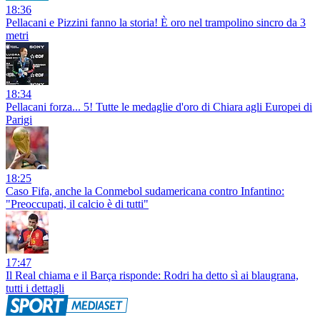
18:36
Pellacani e Pizzini fanno la storia! È oro nel trampolino sincro da 3
metri
18:34
Pellacani forza... 5! Tutte le medaglie d'oro di Chiara agli Europei di
Parigi
18:25
Caso Fifa, anche la Conmebol sudamericana contro Infantino:
"Preoccupati, il calcio è di tutti"
17:47
Il Real chiama e il Barça risponde: Rodri ha detto sì ai blaugrana,
tutti i dettagli