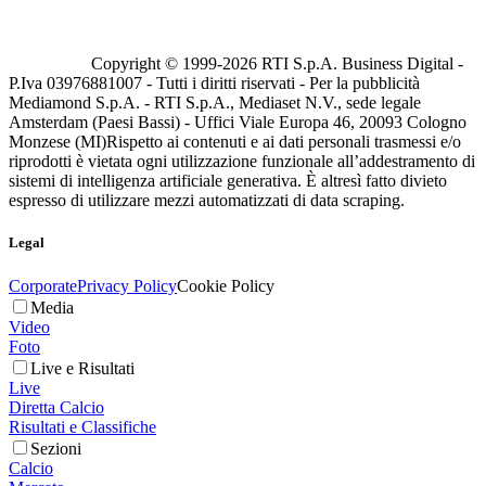
Copyright © 1999-
2026
RTI S.p.A. Business Digital -
P.Iva 03976881007 - Tutti i diritti riservati - Per la pubblicità
Mediamond S.p.A. - RTI S.p.A., Mediaset N.V., sede legale
Amsterdam (Paesi Bassi) - Uffici Viale Europa 46, 20093 Cologno
Monzese (MI)
Rispetto ai contenuti e ai dati personali trasmessi e/o
riprodotti è vietata ogni utilizzazione funzionale all’addestramento di
sistemi di intelligenza artificiale generativa. È altresì fatto divieto
espresso di utilizzare mezzi automatizzati di data scraping.
Legal
Corporate
Privacy Policy
Cookie Policy
Media
Video
Foto
Live e Risultati
Live
Diretta Calcio
Risultati e Classifiche
Sezioni
Calcio