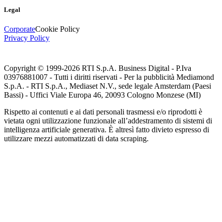
Legal
Corporate
Cookie Policy
Privacy Policy
Copyright © 1999-
2026
RTI S.p.A. Business Digital - P.Iva
03976881007 - Tutti i diritti riservati - Per la pubblicità Mediamond
S.p.A. - RTI S.p.A., Mediaset N.V., sede legale Amsterdam (Paesi
Bassi) - Uffici Viale Europa 46, 20093 Cologno Monzese (MI)
Rispetto ai contenuti e ai dati personali trasmessi e/o riprodotti è
vietata ogni utilizzazione funzionale all’addestramento di sistemi di
intelligenza artificiale generativa. È altresì fatto divieto espresso di
utilizzare mezzi automatizzati di data scraping.