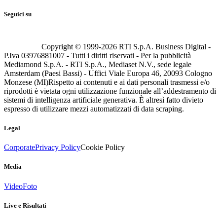
Seguici su
Copyright © 1999-
2026
RTI S.p.A. Business Digital -
P.Iva 03976881007 - Tutti i diritti riservati - Per la pubblicità
Mediamond S.p.A. - RTI S.p.A., Mediaset N.V., sede legale
Amsterdam (Paesi Bassi) - Uffici Viale Europa 46, 20093 Cologno
Monzese (MI)
Rispetto ai contenuti e ai dati personali trasmessi e/o
riprodotti è vietata ogni utilizzazione funzionale all’addestramento di
sistemi di intelligenza artificiale generativa. È altresì fatto divieto
espresso di utilizzare mezzi automatizzati di data scraping.
Legal
Corporate
Privacy Policy
Cookie Policy
Media
Video
Foto
Live e Risultati