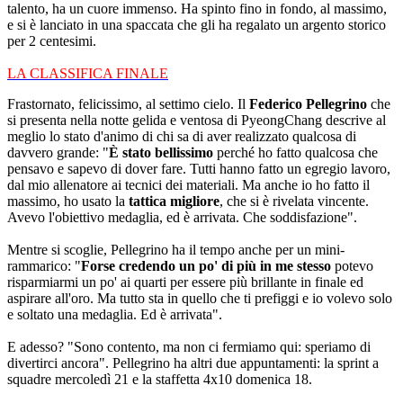
talento, ha un cuore immenso. Ha spinto fino in fondo, al massimo,
e si è lanciato in una spaccata che gli ha regalato un argento storico
per 2 centesimi.
LA CLASSIFICA FINALE
Frastornato, felicissimo, al settimo cielo. Il
Federico Pellegrino
che
si presenta nella notte gelida e ventosa di PyeongChang descrive al
meglio lo stato d'animo di chi sa di aver realizzato qualcosa di
davvero grande: "
È stato bellissimo
perché ho fatto qualcosa che
pensavo e sapevo di dover fare. Tutti hanno fatto un egregio lavoro,
dal mio allenatore ai tecnici dei materiali. Ma anche io ho fatto il
massimo, ho usato la
tattica migliore
, che si è rivelata vincente.
Avevo l'obiettivo medaglia, ed è arrivata. Che soddisfazione".
Mentre si scoglie, Pellegrino ha il tempo anche per un mini-
rammarico: "
Forse credendo un po' di più in me stesso
potevo
risparmiarmi un po' ai quarti per essere più brillante in finale ed
aspirare all'oro. Ma tutto sta in quello che ti prefiggi e io volevo solo
e soltato una medaglia. Ed è arrivata".
E adesso? "Sono contento, ma non ci fermiamo qui: speriamo di
divertirci ancora". Pellegrino ha altri due appuntamenti: la sprint a
squadre mercoledì 21 e la staffetta 4x10 domenica 18.