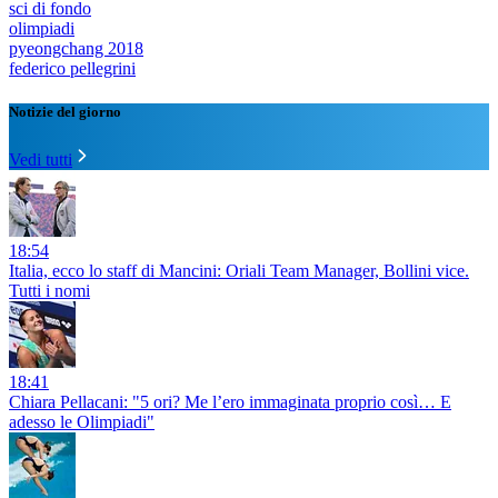
sci di fondo
olimpiadi
pyeongchang 2018
federico pellegrini
Notizie del giorno
Vedi tutti
18:54
Italia, ecco lo staff di Mancini: Oriali Team Manager, Bollini vice.
Tutti i nomi
18:41
Chiara Pellacani: "5 ori? Me l’ero immaginata proprio così… E
adesso le Olimpiadi"