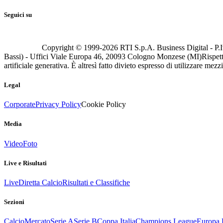
Seguici su
Copyright © 1999-
2026
RTI S.p.A. Business Digital - P.I
Bassi) - Uffici Viale Europa 46, 20093 Cologno Monzese (MI)
Rispett
artificiale generativa. È altresì fatto divieto espresso di utilizzare mez
Legal
Corporate
Privacy Policy
Cookie Policy
Media
Video
Foto
Live e Risultati
Live
Diretta Calcio
Risultati e Classifiche
Sezioni
Calcio
Mercato
Serie A
Serie B
Coppa Italia
Champions League
Europa 