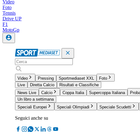
Video
Foto
Tennis
Drive UP
F1
MotoGp
Video
Pressing
Sportmediaset XXL
Foto
Live
Diretta Calcio
Risultati e Classifiche
News Live
Calcio
Coppa Italia
Supercoppa Italiana
Proba
Un libro a settimana
Speciali Europei
Speciali Olimpiadi
Speciale Scudetti
Seguici anche su