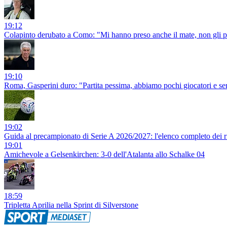
19:12
Colapinto derubato a Como: "Mi hanno preso anche il mate, non gli pia
19:10
Roma, Gasperini duro: "Partita pessima, abbiamo pochi giocatori e se
19:02
Guida al precampionato di Serie A 2026/2027: l'elenco completo dei rit
19:01
Amichevole a Gelsenkirchen: 3-0 dell'Atalanta allo Schalke 04
18:59
Tripletta Aprilia nella Sprint di Silverstone