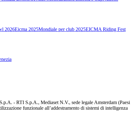
wl 2026
Eicma 2025
Mondiale per club 2025
EICMA Riding Fest
enezia
d S.p.A. - RTI S.p.A., Mediaset N.V., sede legale Amsterdam (Paesi
utilizzazione funzionale all’addestramento di sistemi di intelligenza