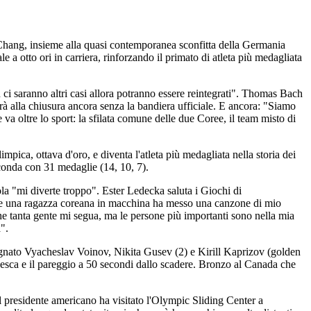
gChang, insieme alla quasi contemporanea sconfitta della Germania
 a otto ori in carriera, rinforzando il primato di atleta più medagliata
 ci saranno altri casi allora potranno essere reintegrati". Thomas Bach
erà alla chiusura ancora senza la bandiera ufficiale. E ancora: "Siamo
 va oltre lo sport: la sfilata comune delle due Coree, il team misto di
ica, ottava d'oro, e diventa l'atleta più medagliata nella storia dei
conda con 31 medaglie (14, 10, 7).
ola "mi diverte troppo". Ester Ledecka saluta i Giochi di
- e una ragazza coreana in macchina ha messo una canzone di mio
he tanta gente mi segua, ma le persone più importanti sono nella mia
".
segnato Vyacheslav Voinov, Nikita Gusev (2) e Kirill Kaprizov (golden
desca e il pareggio a 50 secondi dallo scadere. Bronzo al Canada che
del presidente americano ha visitato l'Olympic Sliding Center a