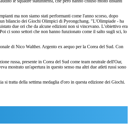
audito le squadre statunitensi, che però hanno chiuso molto distanti
rimpianti ma non siamo stati performanti come l'anno scorso, dopo
lia un bilancio dei Giochi Olimpici di Pyeongchang. "L'Olimpiade - ha
uistato due ori che da alcune edizioni non si vincevano. L'obiettivo era
 Poi ci sono settori che non hanno funzionato come il salto sugli sci, lo
ionale di Nico Walther. Argento ex aequo per la Corea del Sud. Con
ione russa, presente in Corea del Sud come team neutrale dell'Oar,
veva mostrato un'apertura in questo senso ma altri due atleti russi sono
a si tratta della settima medaglia d'oro in questa edizione dei Giochi.