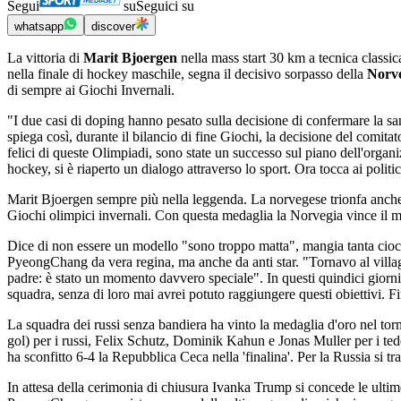
Segui
su
Seguici su
whatsapp
discover
La vittoria di
Marit Bjoergen
nella mass start 30 km a tecnica classi
nella finale di hockey maschile, segna il decisivo sorpasso della
Norv
di sempre ai Giochi Invernali.
"I due casi di doping hanno pesato sulla decisione di confermare la san
spiega così, durante il bilancio di fine Giochi, la decisione del comit
felici di queste Olimpiadi, sono state un successo sul piano dell'organi
hockey, si è riaperto un dialogo attraverso lo sport. Ora tocca ai politici
Marit Bjoergen sempre più nella leggenda. La norvegese trionfa anche n
Giochi olimpici invernali. Con questa medaglia la Norvegia vince il m
Dice di non essere un modello "sono troppo matta", mangia tanta ciocco
PyeongChang da vera regina, ma anche da anti star. "Tornavo al villa
padre: è stato un momento davvero speciale". In questi quindici giorn
squadra, senza di loro mai avrei potuto raggiungere questi obiettivi. 
La squadra dei russi senza bandiera ha vinto la medaglia d'oro nel to
gol) per i russi, Felix Schutz, Dominik Kahun e Jonas Muller per i te
ha sconfitto 6-4 la Repubblica Ceca nella 'finalina'. Per la Russia si t
In attesa della cerimonia di chiusura Ivanka Trump si concede le ultime 