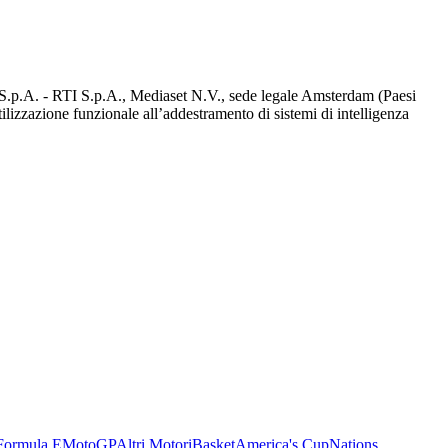
d S.p.A. - RTI S.p.A., Mediaset N.V., sede legale Amsterdam (Paesi
utilizzazione funzionale all’addestramento di sistemi di intelligenza
Formula E
MotoGP
Altri Motori
Basket
America's Cup
Nations