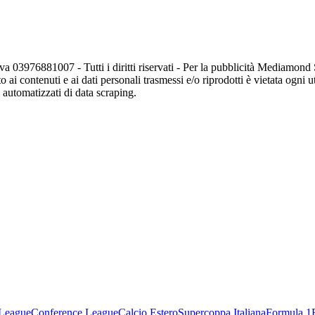
va 03976881007 - Tutti i diritti riservati - Per la pubblicità Mediamon
o ai contenuti e ai dati personali trasmessi e/o riprodotti è vietata ogni 
zi automatizzati di data scraping.
League
Conference League
Calcio Estero
Supercoppa Italiana
Formula 1