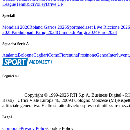
League
Tennis
Sci
Volley
Drive UP
Speciali
Mondiali 2026
Roland Garros 2026
Sportmediaset Live Riccione 2026
2025
Paralimpiadi Parigi 2024
Olimpiadi Parigi 2024
Euro 2024
Squadra Serie A
Atalanta
Bologna
Cagliari
Como
Fiorentina
Frosinone
Genoa
Inter
Juvent
Seguici su
Copyright © 1999-
2026
RTI S.p.A. Business Digital - P.I
Bassi) - Uffici Viale Europa 46, 20093 Cologno Monzese (MI)
Rispett
artificiale generativa. È altresì fatto divieto espresso di utilizzare mez
Legal
Corporate
Privacy Policy
Cookie Policy