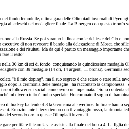
ca del fondo femminile, ultima gara delle Olimpiadi invernali di Pyeon
egia
ai tedeschi nel medagliere finale. La Bjoergen con questo trionfo sale
zione alla Russia. Se poi saranno in linea con le richieste del Cio e non
ato esecutivo di non revocare il bando alla delegazione di Mosca che sfil
zzazione e dei risultati. Ma da qui è partito un messaggio importante che
 fare il resto".
ella 30 km di sci di fondo, conquistando la quindicesima medaglia Olimp
edagliere con 39 medaglie (14 ori, 14 argenti, 11 bronzi). Germania se
lata "è il mio doping", ma il suo segreto è che sciare o stare sulla tav
ggio dopo la cerimonia delle medaglie - ha raccontato la campionessa 
i i suoi follower sui social hanno avuto un'impennata: "Sono contenta c
Finché mi diverto tutto è molto speciale. Ho coronato il sogno di bambina
rneo di hockey battendo 4-3 la Germania all'overtime. In finale hanno 
deschi. Emozionante il terzo tempo con il vantaggio russo, la rimonta te
ratta del secondo oro in queste Olimpiadi invernali.
gare per tifare il team Usa e assiste alla finale del bob a 4. La figlia 