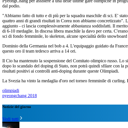
PyeongChang per assistere a una delle ultime gare olimpiche in program
dal podio.
"Abbiamo fatto di tutto e di più per la squadra maschile di sci. E' s
quattro anni di grandi risultati in Corea non abbiamo concretizzato". 
aggiunto - ci lascia complessivamente abbastanza soddisfatti. Il merito
di 6-10 medaglie. In discesa libera maschile la davo per certa. C'erano a
sci di fondo femminile, lo skeleton, alcune specialità dello snowboard
Dominio della Germania nel bob a 4. L'equipaggio guidato da Francesc
questo oro il team tedesco arriva a 14 ori.
Il Cio ha mantenuto la sospensione del Comitato olimpico russo. Lo s
dopo lo scandalo del doping di Stato, non potrà quindi sfilare con la p
risultati positivi ai controlli anti-doping durante queste Olimpiadi.
La Svezia ha vinto la medaglia d'oro nel torneo femminile di curling. B
olimpiadi
pyeongchang 2018
Notizie del giorno
Vedi tutti