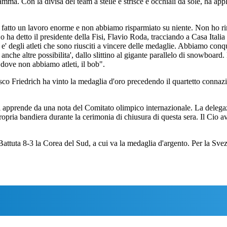
ma. Con la divisa del team a stelle e strisce e occhiali da sole, ha appl
tato fatto un lavoro enorme e non abbiamo risparmiato su niente. Non ho 
Lo ha detto il presidente della Fisi, Flavio Roda, tracciando a Casa Ita
 e' degli atleti che sono riusciti a vincere delle medaglie. Abbiamo conq
nche altre possibilita', dallo slittino al gigante parallelo di snowboard.
 dove non abbiamo atleti, il bob".
o Friedrich ha vinto la medaglia d'oro precedendo il quartetto connaz
i apprende da una nota del Comitato olimpico internazionale. La delegaz
ropria bandiera durante la cerimonia di chiusura di questa sera. Il Cio a
attuta 8-3 la Corea del Sud, a cui va la medaglia d'argento. Per la Svezi