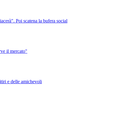
cerà". Poi scatena la bufera social
rve il mercato"
iri e delle amichevoli