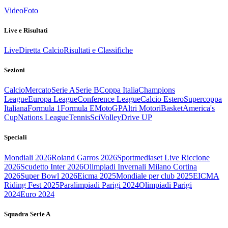
Video
Foto
Live e Risultati
Live
Diretta Calcio
Risultati e Classifiche
Sezioni
Calcio
Mercato
Serie A
Serie B
Coppa Italia
Champions
League
Europa League
Conference League
Calcio Estero
Supercoppa
Italiana
Formula 1
Formula E
MotoGP
Altri Motori
Basket
America's
Cup
Nations League
Tennis
Sci
Volley
Drive UP
Speciali
Mondiali 2026
Roland Garros 2026
Sportmediaset Live Riccione
2026
Scudetto Inter 2026
Olimpiadi Invernali Milano Cortina
2026
Super Bowl 2026
Eicma 2025
Mondiale per club 2025
EICMA
Riding Fest 2025
Paralimpiadi Parigi 2024
Olimpiadi Parigi
2024
Euro 2024
Squadra Serie A