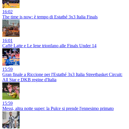
16:02
The time is now: è tempo di Estathé 3x3 Italia Finals
16:01
Caffé Latte e Le Iene trionfano alle Finals Under 14
15:59
Gran finale a Riccione per l'Estathé 3x3 Italia Streetbasket Circuit:
All Star e DKB regine d'Italia
15:59
Messi, altra notte super: la Pulce si prende l'ennesimo primato