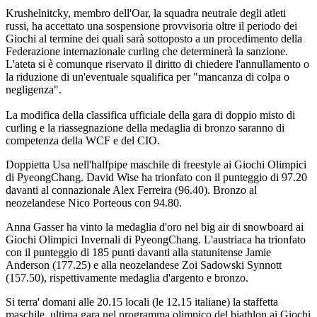
Krushelnitcky, membro dell'Oar, la squadra neutrale degli atleti
russi, ha accettato una sospensione provvisoria oltre il periodo dei
Giochi al termine dei quali sarà sottoposto a un procedimento della
Federazione internazionale curling che determinerà la sanzione.
L'ateta si è comunque riservato il diritto di chiedere l'annullamento o
la riduzione di un'eventuale squalifica per "mancanza di colpa o
negligenza".
La modifica della classifica ufficiale della gara di doppio misto di
curling e la riassegnazione della medaglia di bronzo saranno di
competenza della WCF e del CIO.
Doppietta Usa nell'halfpipe maschile di freestyle ai Giochi Olimpici
di PyeongChang. David Wise ha trionfato con il punteggio di 97.20
davanti al connazionale Alex Ferreira (96.40). Bronzo al
neozelandese Nico Porteous con 94.80.
Anna Gasser ha vinto la medaglia d'oro nel big air di snowboard ai
Giochi Olimpici Invernali di PyeongChang. L'austriaca ha trionfato
con il punteggio di 185 punti davanti alla statunitense Jamie
Anderson (177.25) e alla neozelandese Zoi Sadowski Synnott
(157.50), rispettivamente medaglia d'argento e bronzo.
Si terra' domani alle 20.15 locali (le 12.15 italiane) la staffetta
maschile, ultima gara nel programma olimpico del biathlon ai Giochi