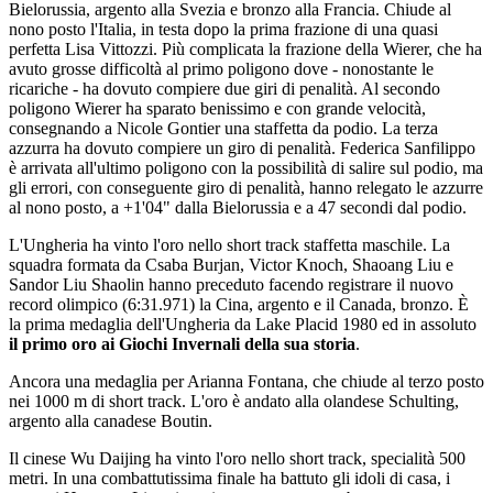
Bielorussia, argento alla Svezia e bronzo alla Francia. Chiude al
nono posto l'Italia, in testa dopo la prima frazione di una quasi
perfetta Lisa Vittozzi. Più complicata la frazione della Wierer, che ha
avuto grosse difficoltà al primo poligono dove - nonostante le
ricariche - ha dovuto compiere due giri di penalità. Al secondo
poligono Wierer ha sparato benissimo e con grande velocità,
consegnando a Nicole Gontier una staffetta da podio. La terza
azzurra ha dovuto compiere un giro di penalità. Federica Sanfilippo
è arrivata all'ultimo poligono con la possibilità di salire sul podio, ma
gli errori, con conseguente giro di penalità, hanno relegato le azzurre
al nono posto, a +1'04" dalla Bielorussia e a 47 secondi dal podio.
L'Ungheria ha vinto l'oro nello short track staffetta maschile. La
squadra formata da Csaba Burjan, Victor Knoch, Shaoang Liu e
Sandor Liu Shaolin hanno preceduto facendo registrare il nuovo
record olimpico (6:31.971) la Cina, argento e il Canada, bronzo. È
la prima medaglia dell'Ungheria da Lake Placid 1980 ed in assoluto
il primo oro ai Giochi Invernali della sua storia
.
Ancora una medaglia per Arianna Fontana, che chiude al terzo posto
nei 1000 m di short track. L'oro è andato alla olandese Schulting,
argento alla canadese Boutin.
Il cinese Wu Daijing ha vinto l'oro nello short track, specialità 500
metri. In una combattutissima finale ha battuto gli idoli di casa, i