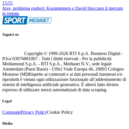
15:55
Juve, problema esuberi: Koopmeiners e David bloccano il mercato
in entrata
Seguici su
Copyright © 1999-
2026
RTI S.p.A. Business Digital -
P.Iva 03976881007 - Tutti i diritti riservati - Per la pubblicità
Mediamond S.p.A. - RTI S.p.A., Mediaset N.V., sede legale
Amsterdam (Paesi Bassi) - Uffici Viale Europa 46, 20093 Cologno
Monzese (MI)
Rispetto ai contenuti e ai dati personali trasmessi e/o
riprodotti è vietata ogni utilizzazione funzionale all’addestramento di
sistemi di intelligenza artificiale generativa. È altresì fatto divieto
espresso di utilizzare mezzi automatizzati di data scraping.
Legal
Corporate
Privacy Policy
Cookie Policy
Media