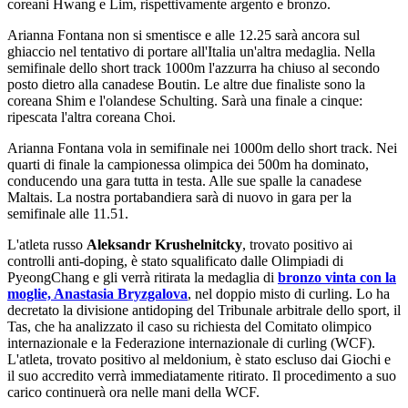
coreani Hwang e Lim, rispettivamente argento e bronzo.
Arianna Fontana non si smentisce e alle 12.25 sarà ancora sul
ghiaccio nel tentativo di portare all'Italia un'altra medaglia. Nella
semifinale dello short track 1000m l'azzurra ha chiuso al secondo
posto dietro alla canadese Boutin. Le altre due finaliste sono la
coreana Shim e l'olandese Schulting. Sarà una finale a cinque:
ripescata l'altra coreana Choi.
Arianna Fontana vola in semifinale nei 1000m dello short track. Nei
quarti di finale la campionessa olimpica dei 500m ha dominato,
conducendo una gara tutta in testa. Alle sue spalle la canadese
Maltais. La nostra portabandiera sarà di nuovo in gara per la
semifinale alle 11.51.
L'atleta russo
Aleksandr Krushelnitcky
, trovato positivo ai
controlli anti-doping, è stato squalificato dalle Olimpiadi di
PyeongChang e gli verrà ritirata la medaglia di
bronzo vinta con la
moglie, Anastasia Bryzgalova
, nel doppio misto di curling. Lo ha
decretato la divisione antidoping del Tribunale arbitrale dello sport, il
Tas, che ha analizzato il caso su richiesta del Comitato olimpico
internazionale e la Federazione internazionale di curling (WCF).
L'atleta, trovato positivo al meldonium, è stato escluso dai Giochi e
il suo accredito verrà immediatamente ritirato. Il procedimento a suo
carico continuerà ora nelle mani della WCF.