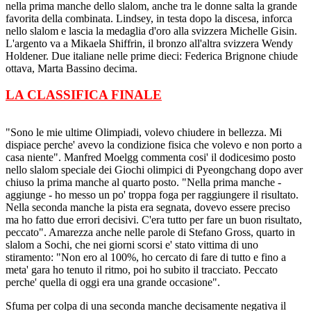
nella prima manche dello slalom, anche tra le donne salta la grande
favorita della combinata. Lindsey, in testa dopo la discesa, inforca
nello slalom e lascia la medaglia d'oro alla svizzera Michelle Gisin.
L'argento va a Mikaela Shiffrin, il bronzo all'altra svizzera Wendy
Holdener. Due italiane nelle prime dieci: Federica Brignone chiude
ottava, Marta Bassino decima.
LA CLASSIFICA FINALE
"Sono le mie ultime Olimpiadi, volevo chiudere in bellezza. Mi
dispiace perche' avevo la condizione fisica che volevo e non porto a
casa niente". Manfred Moelgg commenta cosi' il dodicesimo posto
nello slalom speciale dei Giochi olimpici di Pyeongchang dopo aver
chiuso la prima manche al quarto posto. "Nella prima manche -
aggiunge - ho messo un po' troppa foga per raggiungere il risultato.
Nella seconda manche la pista era segnata, dovevo essere preciso
ma ho fatto due errori decisivi. C'era tutto per fare un buon risultato,
peccato". Amarezza anche nelle parole di Stefano Gross, quarto in
slalom a Sochi, che nei giorni scorsi e' stato vittima di uno
stiramento: "Non ero al 100%, ho cercato di fare di tutto e fino a
meta' gara ho tenuto il ritmo, poi ho subito il tracciato. Peccato
perche' quella di oggi era una grande occasione".
Sfuma per colpa di una seconda manche decisamente negativa il