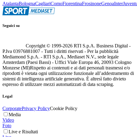
Atalanta
Bologna
Cagliari
Como
Fiorentina
Frosinone
Genoa
Inter
Juvent
Seguici su
Copyright © 1999-
2026
RTI S.p.A. Business Digital -
P.Iva 03976881007 - Tutti i diritti riservati - Per la pubblicità
Mediamond S.p.A. - RTI S.p.A., Mediaset N.V., sede legale
Amsterdam (Paesi Bassi) - Uffici Viale Europa 46, 20093 Cologno
Monzese (MI)
Rispetto ai contenuti e ai dati personali trasmessi e/o
riprodotti è vietata ogni utilizzazione funzionale all’addestramento di
sistemi di intelligenza artificiale generativa. È altresì fatto divieto
espresso di utilizzare mezzi automatizzati di data scraping.
Legal
Corporate
Privacy Policy
Cookie Policy
Media
Video
Foto
Live e Risultati