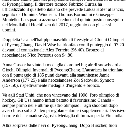
di PyeongChang. Il direttore tecnico Fabrizio Curtaz ha
ufficializzato il quartetto italiano che prevede Lukas Hofer al lancio,
seguito da Dominik Windisch, Thomas Bormolini e Giuseppe
Montello. La squadra azzurra e' reduce dal quinto posto conseguito
nei Mondiali di Hochfilzen del 2017, raggiunto con gli stessi
uomini.
Doppietta Usa nell'halfpipe maschile di freestyle ai Giochi Olimpici
di PyeongChang. David Wise ha trionfato con il punteggio di 97.20
davanti al connazionale Alex Ferreira (96.40). Bronzo al
neozelandese Nico Porteous con 94.80.
Anna Gasser ha vinto la medaglia d'oro nel big air di snowboard ai
Giochi Olimpici Invernali di PyeongChang. L'austriaca ha trionfato
con il punteggio di 185 punti davanti alla statunitense Jamie
Anderson (177.25) e alla neozelandese Zoi Sadowski Synnott
(157.50), rispettivamente medaglia d'argento e bronzo.
Va agli Stati Uniti, che non vincevano dal 1998, l'oro olimpico di
hockey. Gli Usa hanno infatti battuto il favoritissimo Canada -
sempre primo nelle ultime quattro olimpiadi - agli shootout dopo
aver chiuso sul 2-2 i tempi regolamentari e i supplementari. Decisivo
l'errore della canadese Agosta. Medaglia di bronzo per la Finlandia.
Altra sorpresa dalle nevi di PyeongChang. Dopo Hirscher, fuori