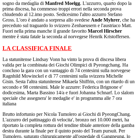
sogno da medaglia di
Manfred Moelgg
. L'azzurro, quarto dopo la
prima discesa, ha commesso troppi errori nella seconda prova
chiudendo al 12.imo posto. Sedicesimo l'altro azzurro Stefano
Gross. L'oro è andato a sorpresa allo svedese
Ande Myhrer
, che ha
preceduto sul traguardo lo svizzero Zenhaeusern e l'austriaco Matt.
Fuori nella prima manche il grande favorito
Marcel Hirscher
mentre è stata fatale la seconda al norvegese Henrik Kristoffersen.
LA CLASSIFICA FINALE
La statunitense Lindsay Vonn ha vinto la prova di discesa libera
valida per la combinata dei Giochi Olimpici di Pyeongchang. Ha
concluso la gara con un vantaggio di 74 centesimi sulla norvegese
Ragnhild Mowinckel e di 77 centesimi sulla svizzera Michelle
Gisin. Sesta l'altra statunitense Mikaela Shiffrin, con un ritardo di un
secondo e 98 centesimi. Male le azzurre: Federica Brignone e'
dodicesima, Marta Bassino 14/a e fuori Johanna Schnarf. Lo slalom
speciale che assegnera' le medaglie e' in programma alle 7 ora
italiana
Brutto infortunio per Nicola Tumolero ai Giochi di PyeongChang.
L'azzurro del pattinaggio di velocita', bronzo nei 10.000 metri, ha
riportato la completa rottura del tendine tibiale anteriore della gamba
destra durante la finale per il quinto posto del Team pursuit. Per
Tumolero, suturato chirurgicamente all'ospedale di Gangneung, lo