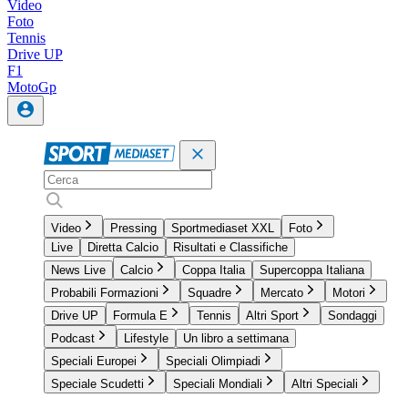
Video
Foto
Tennis
Drive UP
F1
MotoGp
Video
Pressing
Sportmediaset XXL
Foto
Live
Diretta Calcio
Risultati e Classifiche
News Live
Calcio
Coppa Italia
Supercoppa Italiana
Probabili Formazioni
Squadre
Mercato
Motori
Drive UP
Formula E
Tennis
Altri Sport
Sondaggi
Podcast
Lifestyle
Un libro a settimana
Speciali Europei
Speciali Olimpiadi
Speciale Scudetti
Speciali Mondiali
Altri Speciali