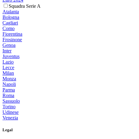
Squadra Serie A
Atalanta
Bologna
Cagliari
Como
Fiorentina
Frosinone
Genoa
Inter
Juventus
Lazio
Lecce
Milan
Monza
Napoli
Parma
Roma
Sassuolo
Torino
Udinese
Venezia
Legal