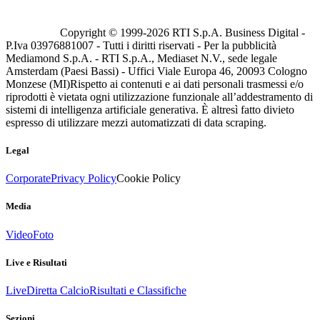
Copyright © 1999-
2026
RTI S.p.A. Business Digital -
P.Iva 03976881007 - Tutti i diritti riservati - Per la pubblicità
Mediamond S.p.A. - RTI S.p.A., Mediaset N.V., sede legale
Amsterdam (Paesi Bassi) - Uffici Viale Europa 46, 20093 Cologno
Monzese (MI)
Rispetto ai contenuti e ai dati personali trasmessi e/o
riprodotti è vietata ogni utilizzazione funzionale all’addestramento di
sistemi di intelligenza artificiale generativa. È altresì fatto divieto
espresso di utilizzare mezzi automatizzati di data scraping.
Legal
Corporate
Privacy Policy
Cookie Policy
Media
Video
Foto
Live e Risultati
Live
Diretta Calcio
Risultati e Classifiche
Sezioni