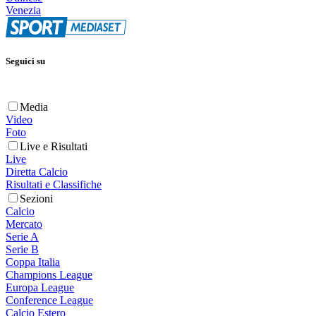
Venezia
Seguici su
Media
Video
Foto
Live e Risultati
Live
Diretta Calcio
Risultati e Classifiche
Sezioni
Calcio
Mercato
Serie A
Serie B
Coppa Italia
Champions League
Europa League
Conference League
Calcio Estero