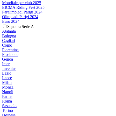
Mondiale per club 2025
EICMA Riding Fest 2025
Paralimpiadi Parigi 2024
Olimpiadi Parigi 2024
Euro 2024
Squadra Serie A
Atalanta
Bologna
Cagliari
Como
Fiorentina
Frosinone
Genoa
Inter
Juventus
Lazio
Lecce
Milan
Monza
Napoli
Parma
Roma
Sassuolo
Torino
Udinese