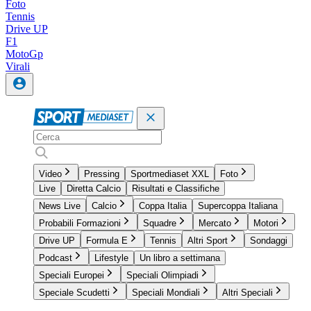
Foto
Tennis
Drive UP
F1
MotoGp
Virali
Video
Pressing
Sportmediaset XXL
Foto
Live
Diretta Calcio
Risultati e Classifiche
News Live
Calcio
Coppa Italia
Supercoppa Italiana
Probabili Formazioni
Squadre
Mercato
Motori
Drive UP
Formula E
Tennis
Altri Sport
Sondaggi
Podcast
Lifestyle
Un libro a settimana
Speciali Europei
Speciali Olimpiadi
Speciale Scudetti
Speciali Mondiali
Altri Speciali