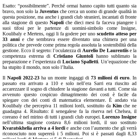
Esatto: “possibilmente”. Perché ormai hanno capito tutti quanto sia
bravo, non solo la
Juventus
che cerca un uomo di grande qualità in
questa posizione, ma anche i grandi club stranieri, incantati di fronte
alla stagione di questo
Napoli
che dieci mesi fa faceva piangere i
suoi tifosi per le partenze di uomini-simbolo come Insigne,
Koulibaly e Mertens, oggi li fa godere per uno
scudetto atteso per
33 anni
e che sembrava essere diventato una chimera per una
politica che prevede come prima regola assoluta la sostenibilità della
gestione. Ecco il segreto: l’oculatezza di
Aurelio De Laurentiis
e la
competenza estrema di
Cristiano Giuntoli
hanno sublimato la
preparazione e l’esperienza di
Luciano Spalletti
. Un’equazione che
ha stupito il mondo, non solo l’Italia.
Il
Napoli 2022-23
ha un monte ingaggi di
73 milioni di euro
. In
passato era arrivato a 110 e solo nell’era Sarri era riuscito ad
accarezzare il sogno di chiudere la stagione davanti a tutti. Come sia
avvenuto questo cospicuo dimagrimento dei costi è facile da
spiegare con dei conti di matematica elementare. È andato via
Koulibaly che percepiva 11 milioni lordi, sostituito da
Kim
che ne
guadagna 4. Risultato: il senegalese fa la riserva nel Chelsea, il
coreano è nel mirino di tutti i grandi club europei.
Lorenzo Insigne
nell’ultima stagione costava 8,6 milioni lordi, il suo sostituto
Kvaratskhelia arriva a 4 lordi
e anche con l’aumento che gli verrà
riconosciuto non supererà i 5 milioni. Poi si è passati dagli 8,33