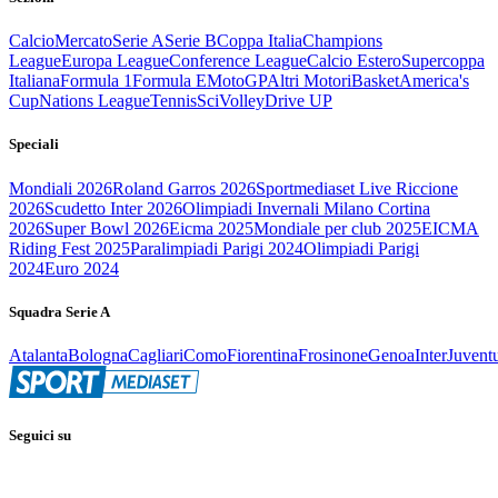
Calcio
Mercato
Serie A
Serie B
Coppa Italia
Champions
League
Europa League
Conference League
Calcio Estero
Supercoppa
Italiana
Formula 1
Formula E
MotoGP
Altri Motori
Basket
America's
Cup
Nations League
Tennis
Sci
Volley
Drive UP
Speciali
Mondiali 2026
Roland Garros 2026
Sportmediaset Live Riccione
2026
Scudetto Inter 2026
Olimpiadi Invernali Milano Cortina
2026
Super Bowl 2026
Eicma 2025
Mondiale per club 2025
EICMA
Riding Fest 2025
Paralimpiadi Parigi 2024
Olimpiadi Parigi
2024
Euro 2024
Squadra Serie A
Atalanta
Bologna
Cagliari
Como
Fiorentina
Frosinone
Genoa
Inter
Juvent
Seguici su