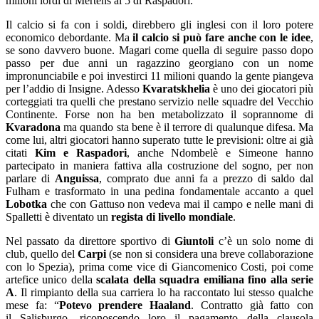
milioni lordi di Mertens ai 5 di Raspadori.
Il calcio si fa con i soldi, direbbero gli inglesi con il loro potere
economico debordante. Ma
il calcio si può fare anche con le idee
,
se sono davvero buone. Magari come quella di seguire passo dopo
passo per due anni un ragazzino georgiano con un nome
impronunciabile e poi investirci 11 milioni quando la gente piangeva
per l’addio di Insigne. Adesso
Kvaratskhelia
è uno dei giocatori più
corteggiati tra quelli che prestano servizio nelle squadre del Vecchio
Continente. Forse non ha ben metabolizzato il soprannome di
Kvaradona
ma quando sta bene è il terrore di qualunque difesa. Ma
come lui, altri giocatori hanno superato tutte le previsioni: oltre ai già
citati
Kim e Raspadori
, anche Ndombelè e Simeone hanno
partecipato in maniera fattiva alla costruzione del sogno, per non
parlare di
Anguissa
, comprato due anni fa a prezzo di saldo dal
Fulham e trasformato in una pedina fondamentale accanto a quel
Lobotka
che con Gattuso non vedeva mai il campo e nelle mani di
Spalletti è diventato un
regista di livello mondiale
.
Nel passato da direttore sportivo di
Giuntoli
c’è un solo nome di
club, quello del
Carpi
(se non si considera una breve collaborazione
con lo Spezia), prima come vice di Giancomenico Costi, poi come
artefice unico della
scalata della squadra emiliana fino alla serie
A
. Il rimpianto della sua carriera lo ha raccontato lui stesso qualche
mese fa: “
Potevo prendere Haaland
. Contratto già fatto con
il Salisburgo, riconoscendo loro il pagamento della clausola