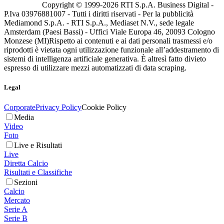
Copyright © 1999-
2026
RTI S.p.A. Business Digital -
P.Iva 03976881007 - Tutti i diritti riservati - Per la pubblicità
Mediamond S.p.A. - RTI S.p.A., Mediaset N.V., sede legale
Amsterdam (Paesi Bassi) - Uffici Viale Europa 46, 20093 Cologno
Monzese (MI)
Rispetto ai contenuti e ai dati personali trasmessi e/o
riprodotti è vietata ogni utilizzazione funzionale all’addestramento di
sistemi di intelligenza artificiale generativa. È altresì fatto divieto
espresso di utilizzare mezzi automatizzati di data scraping.
Legal
Corporate
Privacy Policy
Cookie Policy
Media
Video
Foto
Live e Risultati
Live
Diretta Calcio
Risultati e Classifiche
Sezioni
Calcio
Mercato
Serie A
Serie B