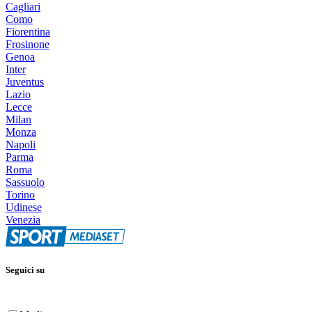
Cagliari
Como
Fiorentina
Frosinone
Genoa
Inter
Juventus
Lazio
Lecce
Milan
Monza
Napoli
Parma
Roma
Sassuolo
Torino
Udinese
Venezia
Seguici su