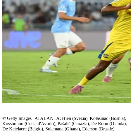
© Getty Images
|
ATALANTA: Hien (Svezia), Kolasinac (Bosnia),
Kossounou (Costa d'Avorio), Pašalić (Croazia), De Roon (Olanda),
De Ketelaere (Belgio), Sulemana (Ghana), Ederson (Brasile)