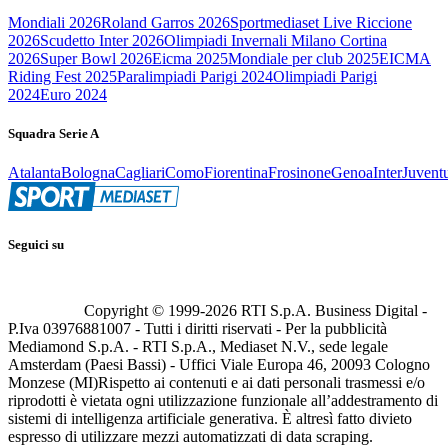
Mondiali 2026
Roland Garros 2026
Sportmediaset Live Riccione
2026
Scudetto Inter 2026
Olimpiadi Invernali Milano Cortina
2026
Super Bowl 2026
Eicma 2025
Mondiale per club 2025
EICMA
Riding Fest 2025
Paralimpiadi Parigi 2024
Olimpiadi Parigi
2024
Euro 2024
Squadra Serie A
Atalanta
Bologna
Cagliari
Como
Fiorentina
Frosinone
Genoa
Inter
Juvent
Seguici su
Copyright © 1999-
2026
RTI S.p.A. Business Digital -
P.Iva 03976881007 - Tutti i diritti riservati - Per la pubblicità
Mediamond S.p.A. - RTI S.p.A., Mediaset N.V., sede legale
Amsterdam (Paesi Bassi) - Uffici Viale Europa 46, 20093 Cologno
Monzese (MI)
Rispetto ai contenuti e ai dati personali trasmessi e/o
riprodotti è vietata ogni utilizzazione funzionale all’addestramento di
sistemi di intelligenza artificiale generativa. È altresì fatto divieto
espresso di utilizzare mezzi automatizzati di data scraping.