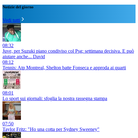
Notizie del giorno
Vedi tutti
08:32
Juve, per Suzuki piano condiviso col Psg: settimana decisiva. E può
aiutare anche... David
08:12
Tennis: Atp Montreal, Shelton batte Fonseca e approda ai quarti
08:01
Lo sport sui giornali: sfoglia la nostra rassegna stampa
07:50
Taylor Fritz: "Ho una cotta per Sydney Sweeney"