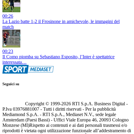
00:26
La Lazio batte 1-2 il Frosinone in amichevole, le immagini del
match
00:23
Il Como piomba su Sebastiano Esposito, l’Inter è spettatrice
interessata…
Seguici su
Copyright © 1999-
2026
RTI S.p.A. Business Digital -
P.Iva 03976881007 - Tutti i diritti riservati - Per la pubblicità
Mediamond S.p.A. - RTI S.p.A., Mediaset N.V., sede legale
Amsterdam (Paesi Bassi) - Uffici Viale Europa 46, 20093 Cologno
Monzese (MI)
Rispetto ai contenuti e ai dati personali trasmessi e/o
riprodotti è vietata ogni utilizzazione funzionale all’addestramento di