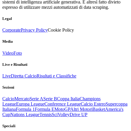
sistemi di intelligenza artificiale generativa. È altresì fatto divieto
espresso di utilizzare mezzi automatizzati di data scraping.
Legal
Corporate
Privacy Policy
Cookie Policy
Media
Video
Foto
Live e Risultati
Live
Diretta Calcio
Risultati e Classifiche
Sezioni
Calcio
Mercato
Serie A
Serie B
Coppa Italia
Champions
League
Europa League
Conference League
Calcio Estero
Supercoppa
Italiana
Formula 1
Formula E
MotoGP
Altri Motori
Basket
America's
Cup
Nations League
Tennis
Sci
Volley
Drive UP
Speciali