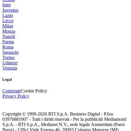
Inter
Juventus
Lazio
Lecce
Milan
Monza
Napoli
Parma
Roma
Sassuolo
Torino
Udinese
Venezia
Legal
Corporate
Cookie Policy
Privacy Policy
Copyright © 1999-
2026
RTI S.p.A. Business Digital - P.Iva
03976881007 - Tutti i diritti riservati - Per la pubblicità Mediamond
S.p.A. - RTI S.p.A., Mediaset N.V., sede legale Amsterdam (Paesi
Bassi) - Uffici Viale Europa 46, 20093 Cologno Monzese (MI)