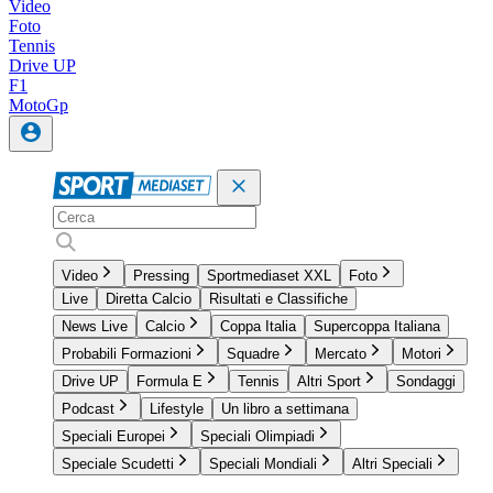
Video
Foto
Tennis
Drive UP
F1
MotoGp
Video
Pressing
Sportmediaset XXL
Foto
Live
Diretta Calcio
Risultati e Classifiche
News Live
Calcio
Coppa Italia
Supercoppa Italiana
Probabili Formazioni
Squadre
Mercato
Motori
Drive UP
Formula E
Tennis
Altri Sport
Sondaggi
Podcast
Lifestyle
Un libro a settimana
Speciali Europei
Speciali Olimpiadi
Speciale Scudetti
Speciali Mondiali
Altri Speciali