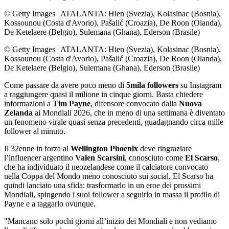
© Getty Images
|
ATALANTA: Hien (Svezia), Kolasinac (Bosnia),
Kossounou (Costa d'Avorio), Pašalić (Croazia), De Roon (Olanda),
De Ketelaere (Belgio), Sulemana (Ghana), Ederson (Brasile)
© Getty Images
|
ATALANTA: Hien (Svezia), Kolasinac (Bosnia),
Kossounou (Costa d'Avorio), Pašalić (Croazia), De Roon (Olanda),
De Ketelaere (Belgio), Sulemana (Ghana), Ederson (Brasile)
Come passare da avere poco meno di
5mila followers
su Instagram
a raggiungere quasi il milione in cinque giorni. Basta chiedere
informazioni a
Tim Payne
, difensore convocato dalla
Nuova
Zelanda
ai Mondiali 2026, che in meno di una settimana è diventato
un fenomeno virale quasi senza precedenti, guadagnando circa mille
follower al minuto.
Il 32enne in forza al
Wellington Phoenix
deve ringraziare
l’influencer argentino
Valen Scarsini
, conosciuto come
El Scarso
,
che ha individuato il neozelandese come il calciatore convocato
nella Coppa del Mondo meno conosciuto sui social. El Scarso ha
quindi lanciato una sfida: trasformarlo in un eroe dei prossimi
Mondiali, spingendo i suoi follower a seguirlo in massa il profilo di
Payne e a taggarlo ovunque.
"Mancano solo pochi giorni all’inizio dei Mondiali e non vediamo