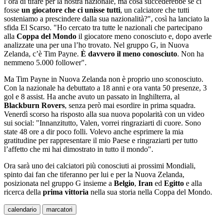
l’ora di tifare per la nostra nazionale, ma cosa succederebbe se ci
fosse
un giocatore che ci unisse tutti
, un calciatore che tutti
sosteniamo a prescindere dalla sua nazionalità?", così ha lanciato la
sfida El Scarso. "Ho cercato tra tutte le nazionali che partecipano
alla
Coppa del Mondo
il giocatore meno conosciuto e, dopo averle
analizzate una per una l’ho trovato. Nel gruppo G, in Nuova
Zelanda, c’è Tim Payne.
È davvero il meno conosciuto
. Non ha
nemmeno 5.000 follower".
Ma Tim Payne in Nuova Zelanda non è proprio uno sconosciuto.
Con la nazionale ha debuttato a 18 anni e ora vanta 50 presenze, 3
gol e 8 assist. Ha anche avuto un passato in Inghilterra, al
Blackburn Rovers
, senza però mai esordire in prima squadra.
Venerdì scorso ha risposto alla sua nuova popolarità con un video
sui social: "Innanzitutto, Valen, vorrei ringraziarti di cuore. Sono
state 48 ore a dir poco folli. Volevo anche esprimere la mia
gratitudine per rappresentare il mio Paese e ringraziarti per tutto
l’affetto che mi hai dimostrato in tutto il mondo".
Ora sarà uno dei calciatori più conosciuti ai prossimi Mondiali,
spinto dai fan che tiferanno per lui e per la Nuova Zelanda,
posizionata nel gruppo G insieme a
Belgio
,
Iran
ed
Egitto
e alla
ricerca della
prima vittoria
nella sua storia nella Coppa del Mondo.
calendario
marcatori