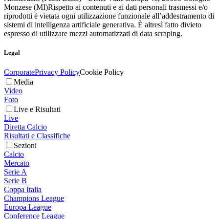
Monzese (MI)
Rispetto ai contenuti e ai dati personali trasmessi e/o
riprodotti è vietata ogni utilizzazione funzionale all’addestramento di
sistemi di intelligenza artificiale generativa. È altresì fatto divieto
espresso di utilizzare mezzi automatizzati di data scraping.
Legal
Corporate
Privacy Policy
Cookie Policy
Media
Video
Foto
Live e Risultati
Live
Diretta Calcio
Risultati e Classifiche
Sezioni
Calcio
Mercato
Serie A
Serie B
Coppa Italia
Champions League
Europa League
Conference League