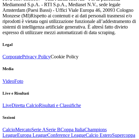
Mediamond S.p.A. - RTI S.p.A., Mediaset N.V., sede legale
Amsterdam (Paesi Bassi) - Uffici Viale Europa 46, 20093 Cologno
Monzese (MI)
Rispetto ai contenuti e ai dati personali trasmessi e/o
riprodotti è vietata ogni utilizzazione funzionale all’addestramento di
sistemi di intelligenza artificiale generativa. È altresì fatto divieto
espresso di utilizzare mezzi automatizzati di data scraping.
Legal
Corporate
Privacy Policy
Cookie Policy
Media
Video
Foto
Live e Risultati
Live
Diretta Calcio
Risultati e Classifiche
Sezioni
Calcio
Mercato
Serie A
Serie B
Coppa Italia
Champions
League
Europa League
Conference League
Calcio Estero
Supercoppa