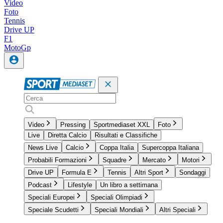
Video
Foto
Tennis
Drive UP
F1
MotoGp
Video
Pressing
Sportmediaset XXL
Foto
Live
Diretta Calcio
Risultati e Classifiche
News Live
Calcio
Coppa Italia
Supercoppa Italiana
Probabili Formazioni
Squadre
Mercato
Motori
Drive UP
Formula E
Tennis
Altri Sport
Sondaggi
Podcast
Lifestyle
Un libro a settimana
Speciali Europei
Speciali Olimpiadi
Speciale Scudetti
Speciali Mondiali
Altri Speciali