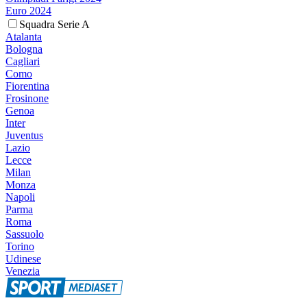
Euro 2024
Squadra Serie A
Atalanta
Bologna
Cagliari
Como
Fiorentina
Frosinone
Genoa
Inter
Juventus
Lazio
Lecce
Milan
Monza
Napoli
Parma
Roma
Sassuolo
Torino
Udinese
Venezia