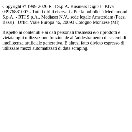
Copyright © 1999-
2026
RTI S.p.A. Business Digital - P.Iva
03976881007 - Tutti i diritti riservati - Per la pubblicità Mediamond
S.p.A. - RTI S.p.A., Mediaset N.V., sede legale Amsterdam (Paesi
Bassi) - Uffici Viale Europa 46, 20093 Cologno Monzese (MI)
Rispetto ai contenuti e ai dati personali trasmessi e/o riprodotti è
vietata ogni utilizzazione funzionale all’addestramento di sistemi di
intelligenza artificiale generativa. È altresì fatto divieto espresso di
utilizzare mezzi automatizzati di data scraping.