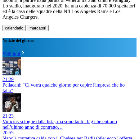
incontri, a partire dalla partita di venerdì tra Stati Uniti e Paraguay.
Lo stadio, inaugurato nel 2020, ha una capienza di 70.000 spettatori
ed è la casa delle squadre della Nfl Los Angeles Rams e Los
Angeles Chargers.
calendario
marcatori
Notizie del giorno
Vedi tutti
21:29
Pellacani: "Ci vorrà qualche giorno per capire l'impresa che ho
fatto"
21:23
Vinicius si toglie dalla lista, ma sono tanti i big che entrano
nell’ultimo anno di contratto…
20:55
Napoli, trattativa calda con il Chelsea per Badiashile: ecco l'offerta