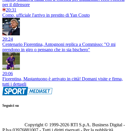
per il difensore
20:31
Como, ufficiale l'arrivo in prestito di Yan Couto
20:24
Centenario Fiorentina, Antognoni replica a Commisso: "O mi
prendono in giro o pensano che io sia bischero"
20:06
Fiorentina, Mastantuono è arrivato in città! Domani visite e firma,
tutti i dettagli
Seguici su
Copyright © 1999-
2026
RTI S.p.A. Business Digital -
P.Iva 03976881007 - Tutti i diritti riservati - Per la pubblicità