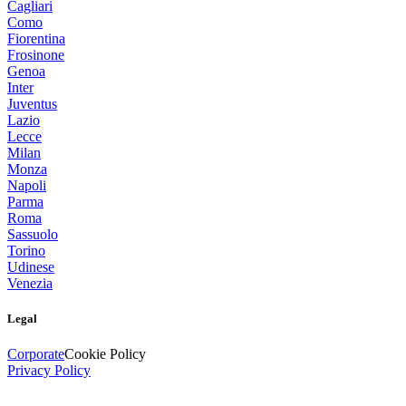
Cagliari
Como
Fiorentina
Frosinone
Genoa
Inter
Juventus
Lazio
Lecce
Milan
Monza
Napoli
Parma
Roma
Sassuolo
Torino
Udinese
Venezia
Legal
Corporate
Cookie Policy
Privacy Policy