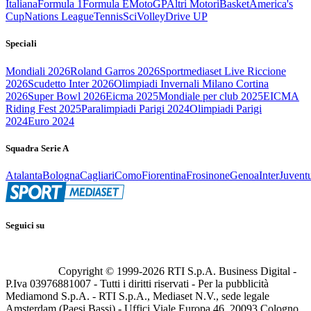
Italiana
Formula 1
Formula E
MotoGP
Altri Motori
Basket
America's
Cup
Nations League
Tennis
Sci
Volley
Drive UP
Speciali
Mondiali 2026
Roland Garros 2026
Sportmediaset Live Riccione
2026
Scudetto Inter 2026
Olimpiadi Invernali Milano Cortina
2026
Super Bowl 2026
Eicma 2025
Mondiale per club 2025
EICMA
Riding Fest 2025
Paralimpiadi Parigi 2024
Olimpiadi Parigi
2024
Euro 2024
Squadra Serie A
Atalanta
Bologna
Cagliari
Como
Fiorentina
Frosinone
Genoa
Inter
Juvent
Seguici su
Copyright © 1999-
2026
RTI S.p.A. Business Digital -
P.Iva 03976881007 - Tutti i diritti riservati - Per la pubblicità
Mediamond S.p.A. - RTI S.p.A., Mediaset N.V., sede legale
Amsterdam (Paesi Bassi) - Uffici Viale Europa 46, 20093 Cologno