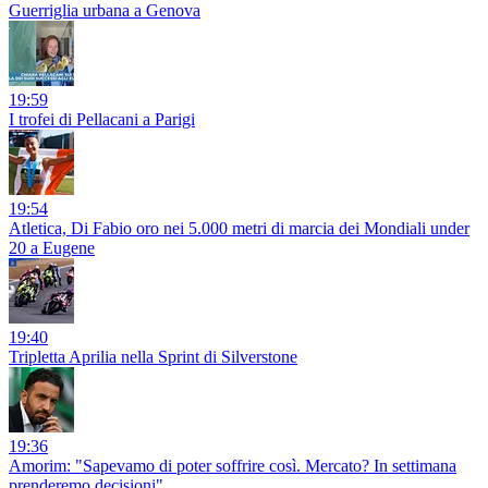
Guerriglia urbana a Genova
19:59
I trofei di Pellacani a Parigi
19:54
Atletica, Di Fabio oro nei 5.000 metri di marcia dei Mondiali under
20 a Eugene
19:40
Tripletta Aprilia nella Sprint di Silverstone
19:36
Amorim: "Sapevamo di poter soffrire così. Mercato? In settimana
prenderemo decisioni"