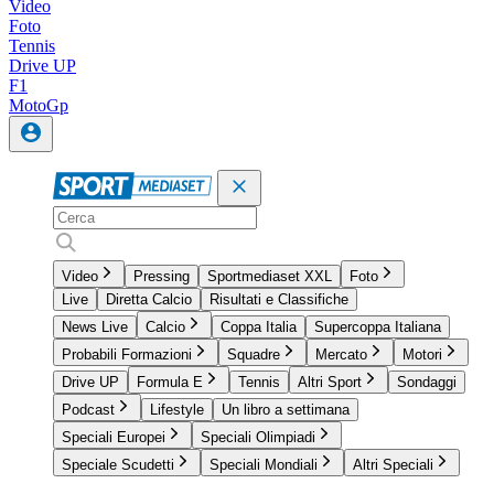
Video
Foto
Tennis
Drive UP
F1
MotoGp
Video
Pressing
Sportmediaset XXL
Foto
Live
Diretta Calcio
Risultati e Classifiche
News Live
Calcio
Coppa Italia
Supercoppa Italiana
Probabili Formazioni
Squadre
Mercato
Motori
Drive UP
Formula E
Tennis
Altri Sport
Sondaggi
Podcast
Lifestyle
Un libro a settimana
Speciali Europei
Speciali Olimpiadi
Speciale Scudetti
Speciali Mondiali
Altri Speciali