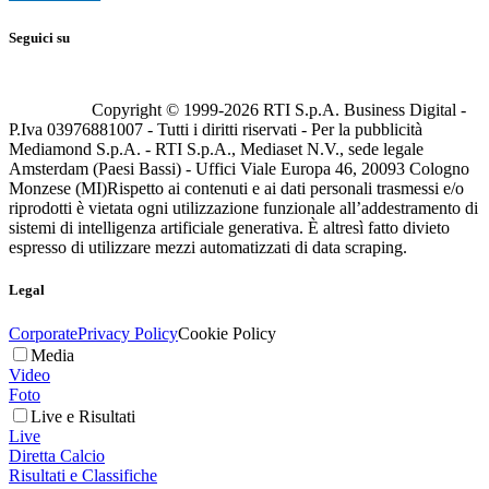
Seguici su
Copyright © 1999-
2026
RTI S.p.A. Business Digital -
P.Iva 03976881007 - Tutti i diritti riservati - Per la pubblicità
Mediamond S.p.A. - RTI S.p.A., Mediaset N.V., sede legale
Amsterdam (Paesi Bassi) - Uffici Viale Europa 46, 20093 Cologno
Monzese (MI)
Rispetto ai contenuti e ai dati personali trasmessi e/o
riprodotti è vietata ogni utilizzazione funzionale all’addestramento di
sistemi di intelligenza artificiale generativa. È altresì fatto divieto
espresso di utilizzare mezzi automatizzati di data scraping.
Legal
Corporate
Privacy Policy
Cookie Policy
Media
Video
Foto
Live e Risultati
Live
Diretta Calcio
Risultati e Classifiche