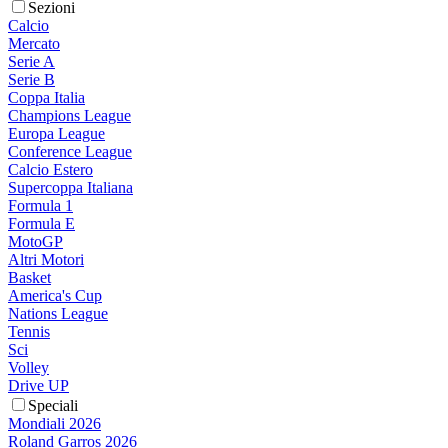
Sezioni
Calcio
Mercato
Serie A
Serie B
Coppa Italia
Champions League
Europa League
Conference League
Calcio Estero
Supercoppa Italiana
Formula 1
Formula E
MotoGP
Altri Motori
Basket
America's Cup
Nations League
Tennis
Sci
Volley
Drive UP
Speciali
Mondiali 2026
Roland Garros 2026