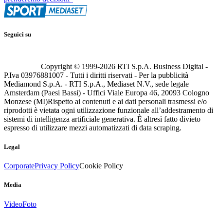
Seguici su
Copyright © 1999-
2026
RTI S.p.A. Business Digital -
P.Iva 03976881007 - Tutti i diritti riservati - Per la pubblicità
Mediamond S.p.A. - RTI S.p.A., Mediaset N.V., sede legale
Amsterdam (Paesi Bassi) - Uffici Viale Europa 46, 20093 Cologno
Monzese (MI)
Rispetto ai contenuti e ai dati personali trasmessi e/o
riprodotti è vietata ogni utilizzazione funzionale all’addestramento di
sistemi di intelligenza artificiale generativa. È altresì fatto divieto
espresso di utilizzare mezzi automatizzati di data scraping.
Legal
Corporate
Privacy Policy
Cookie Policy
Media
Video
Foto