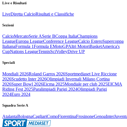
Live e Risultati
Live
Diretta Calcio
Risultati e Classifiche
Sezioni
Calcio
Mercato
Serie A
Serie B
Coppa Italia
Champions
League
Europa League
Conference League
Calcio Estero
Supercoppa
Italiana
Formula 1
Formula E
MotoGP
Altri Motori
Basket
America's
Cup
Nations League
Tennis
Sci
Volley
Drive UP
Speciali
Mondiali 2026
Roland Garros 2026
Sportmediaset Live Riccione
2026
Scudetto Inter 2026
Olimpiadi Invernali Milano Cortina
2026
Super Bowl 2026
Eicma 2025
Mondiale per club 2025
EICMA
Riding Fest 2025
Paralimpiadi Parigi 2024
Olimpiadi Parigi
2024
Euro 2024
Squadra Serie A
Atalanta
Bologna
Cagliari
Como
Fiorentina
Frosinone
Genoa
Inter
Juvent