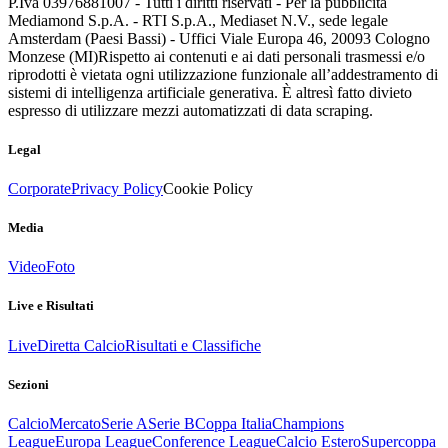
P.Iva 03976881007 - Tutti i diritti riservati - Per la pubblicità
Mediamond S.p.A. - RTI S.p.A., Mediaset N.V., sede legale
Amsterdam (Paesi Bassi) - Uffici Viale Europa 46, 20093 Cologno
Monzese (MI)
Rispetto ai contenuti e ai dati personali trasmessi e/o
riprodotti è vietata ogni utilizzazione funzionale all’addestramento di
sistemi di intelligenza artificiale generativa. È altresì fatto divieto
espresso di utilizzare mezzi automatizzati di data scraping.
Legal
Corporate
Privacy Policy
Cookie Policy
Media
Video
Foto
Live e Risultati
Live
Diretta Calcio
Risultati e Classifiche
Sezioni
Calcio
Mercato
Serie A
Serie B
Coppa Italia
Champions
League
Europa League
Conference League
Calcio Estero
Supercoppa