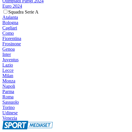
Olimpiadi Parigi 2024
Euro 2024
Squadra Serie A
Atalanta
Bologna
Cagliari
Como
Fiorentina
Frosinone
Genoa
Inter
Juventus
Lazio
Lecce
Milan
Monza
Napoli
Parma
Roma
Sassuolo
Torino
Udinese
Venezia