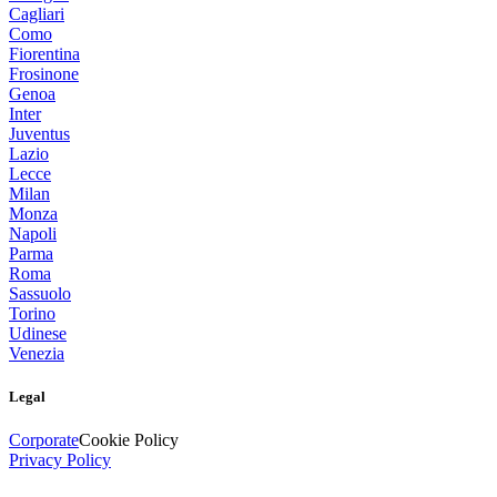
Cagliari
Como
Fiorentina
Frosinone
Genoa
Inter
Juventus
Lazio
Lecce
Milan
Monza
Napoli
Parma
Roma
Sassuolo
Torino
Udinese
Venezia
Legal
Corporate
Cookie Policy
Privacy Policy