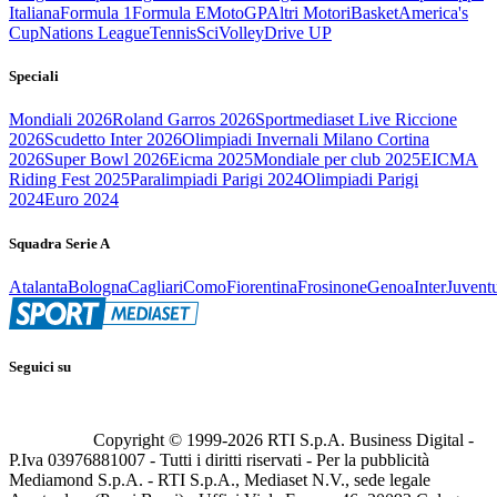
Italiana
Formula 1
Formula E
MotoGP
Altri Motori
Basket
America's
Cup
Nations League
Tennis
Sci
Volley
Drive UP
Speciali
Mondiali 2026
Roland Garros 2026
Sportmediaset Live Riccione
2026
Scudetto Inter 2026
Olimpiadi Invernali Milano Cortina
2026
Super Bowl 2026
Eicma 2025
Mondiale per club 2025
EICMA
Riding Fest 2025
Paralimpiadi Parigi 2024
Olimpiadi Parigi
2024
Euro 2024
Squadra Serie A
Atalanta
Bologna
Cagliari
Como
Fiorentina
Frosinone
Genoa
Inter
Juvent
Seguici su
Copyright © 1999-
2026
RTI S.p.A. Business Digital -
P.Iva 03976881007 - Tutti i diritti riservati - Per la pubblicità
Mediamond S.p.A. - RTI S.p.A., Mediaset N.V., sede legale