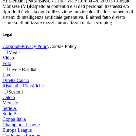
Amsterdam (Paesi Bassi) - Uffici Viale Europa 46, 20093 Cologno
Monzese (MI)
Rispetto ai contenuti e ai dati personali trasmessi e/o
riprodotti è vietata ogni utilizzazione funzionale all’addestramento di
sistemi di intelligenza artificiale generativa. È altresì fatto divieto
espresso di utilizzare mezzi automatizzati di data scraping.
Legal
Corporate
Privacy Policy
Cookie Policy
Media
Video
Foto
Live e Risultati
Live
Diretta Calcio
Risultati e Classifiche
Sezioni
Calcio
Mercato
Serie A
Serie B
Coppa Italia
Champions League
Europa League
Conference League