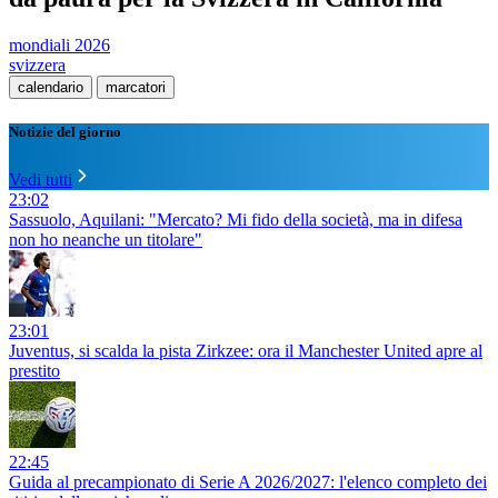
mondiali 2026
svizzera
calendario
marcatori
Notizie del giorno
Vedi tutti
23:02
Sassuolo, Aquilani: "Mercato? Mi fido della società, ma in difesa
non ho neanche un titolare"
23:01
Juventus, si scalda la pista Zirkzee: ora il Manchester United apre al
prestito
22:45
Guida al precampionato di Serie A 2026/2027: l'elenco completo dei