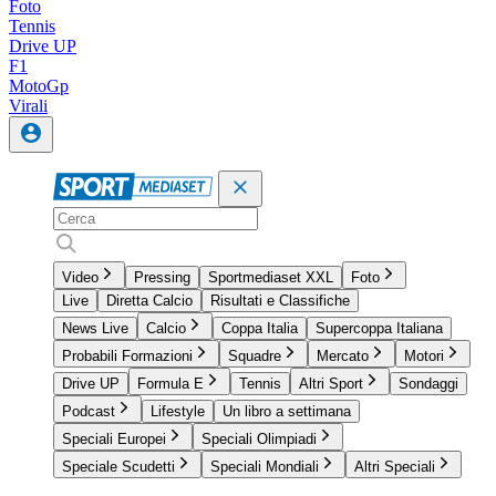
Foto
Tennis
Drive UP
F1
MotoGp
Virali
Video
Pressing
Sportmediaset XXL
Foto
Live
Diretta Calcio
Risultati e Classifiche
News Live
Calcio
Coppa Italia
Supercoppa Italiana
Probabili Formazioni
Squadre
Mercato
Motori
Drive UP
Formula E
Tennis
Altri Sport
Sondaggi
Podcast
Lifestyle
Un libro a settimana
Speciali Europei
Speciali Olimpiadi
Speciale Scudetti
Speciali Mondiali
Altri Speciali