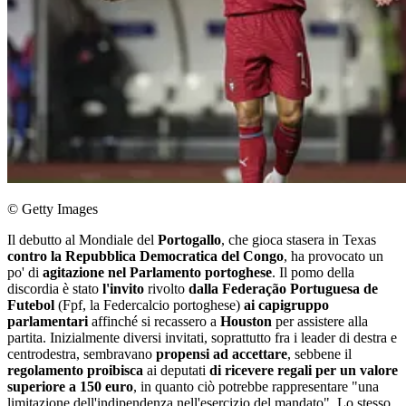
© Getty Images
Il debutto al Mondiale del
Portogallo
, che gioca stasera in Texas
contro la Repubblica Democratica del Congo
, ha provocato un
po' di
agitazione nel Parlamento portoghese
. Il pomo della
discordia è stato
l'invito
rivolto
dalla Federação Portuguesa de
Futebol
(Fpf, la Federcalcio portoghese)
ai capigruppo
parlamentari
affinché si recassero a
Houston
per assistere alla
partita. Inizialmente diversi invitati, soprattutto fra i leader di destra e
centrodestra, sembravano
propensi ad accettare
, sebbene il
regolamento proibisca
ai deputati
di ricevere regali per un valore
superiore a 150 euro
, in quanto ciò potrebbe rappresentare "una
limitazione dell'indipendenza nell'esercizio del mandato". Lo stesso