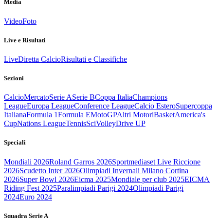
Media
Video
Foto
Live e Risultati
Live
Diretta Calcio
Risultati e Classifiche
Sezioni
Calcio
Mercato
Serie A
Serie B
Coppa Italia
Champions
League
Europa League
Conference League
Calcio Estero
Supercoppa
Italiana
Formula 1
Formula E
MotoGP
Altri Motori
Basket
America's
Cup
Nations League
Tennis
Sci
Volley
Drive UP
Speciali
Mondiali 2026
Roland Garros 2026
Sportmediaset Live Riccione
2026
Scudetto Inter 2026
Olimpiadi Invernali Milano Cortina
2026
Super Bowl 2026
Eicma 2025
Mondiale per club 2025
EICMA
Riding Fest 2025
Paralimpiadi Parigi 2024
Olimpiadi Parigi
2024
Euro 2024
Squadra Serie A