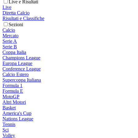
Live e Risultati
Live
Diretta Calcio
Risultati e Classifiche
Sezioni
Calcio
Mercato
Serie A
Serie B
Coppa Italia
Champions League
Europa League
Conference League
Calcio Estero
Supercoppa Italiana
Formula 1
Formula E
MotoGP
Altri Motori
Basket
America's Cup
Nations League
Tennis
Sci
Volley