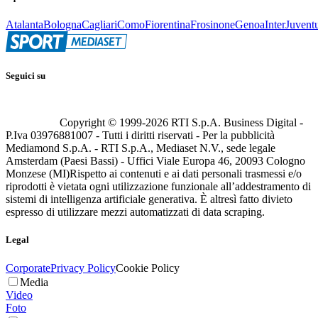
Atalanta
Bologna
Cagliari
Como
Fiorentina
Frosinone
Genoa
Inter
Juvent
Seguici su
Copyright © 1999-
2026
RTI S.p.A. Business Digital -
P.Iva 03976881007 - Tutti i diritti riservati - Per la pubblicità
Mediamond S.p.A. - RTI S.p.A., Mediaset N.V., sede legale
Amsterdam (Paesi Bassi) - Uffici Viale Europa 46, 20093 Cologno
Monzese (MI)
Rispetto ai contenuti e ai dati personali trasmessi e/o
riprodotti è vietata ogni utilizzazione funzionale all’addestramento di
sistemi di intelligenza artificiale generativa. È altresì fatto divieto
espresso di utilizzare mezzi automatizzati di data scraping.
Legal
Corporate
Privacy Policy
Cookie Policy
Media
Video
Foto