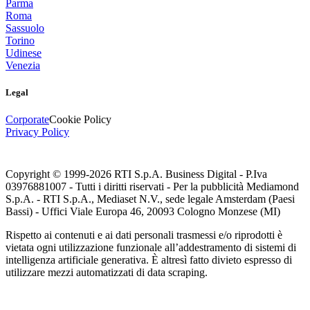
Parma
Roma
Sassuolo
Torino
Udinese
Venezia
Legal
Corporate
Cookie Policy
Privacy Policy
Copyright © 1999-
2026
RTI S.p.A. Business Digital - P.Iva
03976881007 - Tutti i diritti riservati - Per la pubblicità Mediamond
S.p.A. - RTI S.p.A., Mediaset N.V., sede legale Amsterdam (Paesi
Bassi) - Uffici Viale Europa 46, 20093 Cologno Monzese (MI)
Rispetto ai contenuti e ai dati personali trasmessi e/o riprodotti è
vietata ogni utilizzazione funzionale all’addestramento di sistemi di
intelligenza artificiale generativa. È altresì fatto divieto espresso di
utilizzare mezzi automatizzati di data scraping.