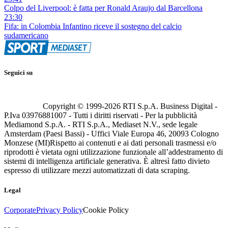
Colpo del Liverpool: è fatta per Ronald Araujo dal Barcellona
23:30
Fifa: in Colombia Infantino riceve il sostegno del calcio
sudamericano
Seguici su
Copyright © 1999-
2026
RTI S.p.A. Business Digital -
P.Iva 03976881007 - Tutti i diritti riservati - Per la pubblicità
Mediamond S.p.A. - RTI S.p.A., Mediaset N.V., sede legale
Amsterdam (Paesi Bassi) - Uffici Viale Europa 46, 20093 Cologno
Monzese (MI)
Rispetto ai contenuti e ai dati personali trasmessi e/o
riprodotti è vietata ogni utilizzazione funzionale all’addestramento di
sistemi di intelligenza artificiale generativa. È altresì fatto divieto
espresso di utilizzare mezzi automatizzati di data scraping.
Legal
Corporate
Privacy Policy
Cookie Policy