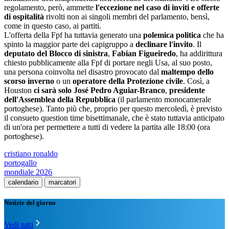
regolamento, però, ammette
l'eccezione nel caso di inviti e offerte
di ospitalità
rivolti non ai singoli membri del parlamento, bensì,
come in questo caso, ai partiti.
L'offerta della Fpf ha tuttavia generato una
polemica politica
che ha
spinto la maggior parte dei capigruppo a
declinare l'invito
. Il
deputato del Blocco di sinistra
,
Fabian Figueiredo
, ha addirittura
chiesto pubblicamente alla Fpf di portare negli Usa, al suo posto,
una persona coinvolta nel disastro provocato dal
maltempo dello
scorso inverno
o un
operatore della Protezione civile
. Così, a
Houston
ci sarà solo José Pedro Aguiar-Branco
,
presidente
dell'Assemblea della Repubblica
(il parlamento monocamerale
portoghese). Tanto più che, proprio per questo mercoledì, è previsto
il consueto question time bisettimanale, che è stato tuttavia anticipato
di un'ora per permettere a tutti di vedere la partita alle 18:00 (ora
portoghese).
cristiano ronaldo
portogallo
mondiale 2026
calendario
marcatori
Notizie del giorno
Vedi tutti