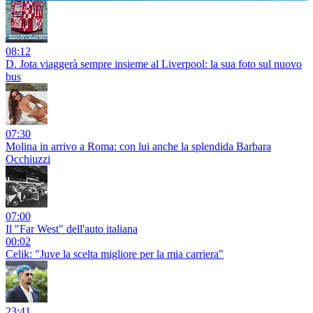
08:12
D. Jota viaggerà sempre insieme al Liverpool: la sua foto sul nuovo
bus
07:30
Molina in arrivo a Roma: con lui anche la splendida Barbara
Occhiuzzi
07:00
Il "Far West" dell'auto italiana
00:02
Celik: "Juve la scelta migliore per la mia carriera"
23:41