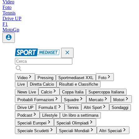
Video
Foto
Tennis
Drive UP
F1
MotoGp
Video
Pressing
Sportmediaset XXL
Foto
Live
Diretta Calcio
Risultati e Classifiche
News Live
Calcio
Coppa Italia
Supercoppa Italiana
Probabili Formazioni
Squadre
Mercato
Motori
Drive UP
Formula E
Tennis
Altri Sport
Sondaggi
Podcast
Lifestyle
Un libro a settimana
Speciali Europei
Speciali Olimpiadi
Speciale Scudetti
Speciali Mondiali
Altri Speciali