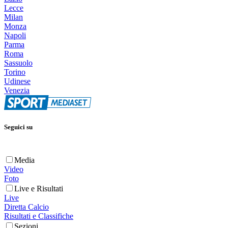
Lecce
Milan
Monza
Napoli
Parma
Roma
Sassuolo
Torino
Udinese
Venezia
Seguici su
Media
Video
Foto
Live e Risultati
Live
Diretta Calcio
Risultati e Classifiche
Sezioni