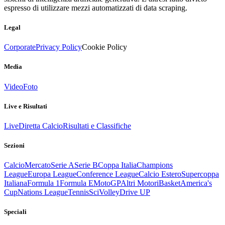
espresso di utilizzare mezzi automatizzati di data scraping.
Legal
Corporate
Privacy Policy
Cookie Policy
Media
Video
Foto
Live e Risultati
Live
Diretta Calcio
Risultati e Classifiche
Sezioni
Calcio
Mercato
Serie A
Serie B
Coppa Italia
Champions
League
Europa League
Conference League
Calcio Estero
Supercoppa
Italiana
Formula 1
Formula E
MotoGP
Altri Motori
Basket
America's
Cup
Nations League
Tennis
Sci
Volley
Drive UP
Speciali