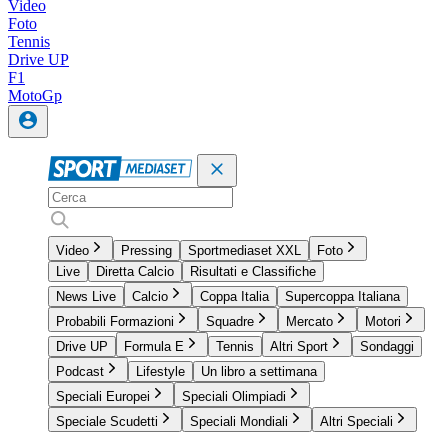
Video
Foto
Tennis
Drive UP
F1
MotoGp
Video
Pressing
Sportmediaset XXL
Foto
Live
Diretta Calcio
Risultati e Classifiche
News Live
Calcio
Coppa Italia
Supercoppa Italiana
Probabili Formazioni
Squadre
Mercato
Motori
Drive UP
Formula E
Tennis
Altri Sport
Sondaggi
Podcast
Lifestyle
Un libro a settimana
Speciali Europei
Speciali Olimpiadi
Speciale Scudetti
Speciali Mondiali
Altri Speciali