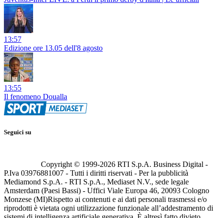
13:57
Edizione ore 13.05 dell'8 agosto
13:55
Il fenomeno Doualla
Seguici su
Copyright © 1999-
2026
RTI S.p.A. Business Digital -
P.Iva 03976881007 - Tutti i diritti riservati - Per la pubblicità
Mediamond S.p.A. - RTI S.p.A., Mediaset N.V., sede legale
Amsterdam (Paesi Bassi) - Uffici Viale Europa 46, 20093 Cologno
Monzese (MI)
Rispetto ai contenuti e ai dati personali trasmessi e/o
riprodotti è vietata ogni utilizzazione funzionale all’addestramento di
sistemi di intelligenza artificiale generativa. È altresì fatto divieto