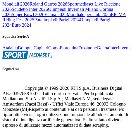
Mondiali 2026
Roland Garros 2026
Sportmediaset Live Riccione
2026
Scudetto Inter 2026
Olimpiadi Invernali Milano Cortina
2026
Super Bowl 2026
Eicma 2025
Mondiale per club 2025
EICMA
Riding Fest 2025
Paralimpiadi Parigi 2024
Olimpiadi Parigi
2024
Euro 2024
Squadra Serie A
Atalanta
Bologna
Cagliari
Como
Fiorentina
Frosinone
Genoa
Inter
Juvent
Seguici su
Copyright © 1999-
2026
RTI S.p.A. Business Digital -
P.Iva 03976881007 - Tutti i diritti riservati - Per la pubblicità
Mediamond S.p.A. - RTI S.p.A., Mediaset N.V., sede legale
Amsterdam (Paesi Bassi) - Uffici Viale Europa 46, 20093 Cologno
Monzese (MI)
Rispetto ai contenuti e ai dati personali trasmessi e/o
riprodotti è vietata ogni utilizzazione funzionale all’addestramento di
sistemi di intelligenza artificiale generativa. È altresì fatto divieto
espresso di utilizzare mezzi automatizzati di data scraping.