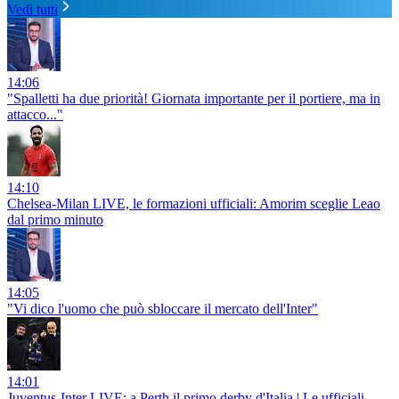
Vedi tutti
14:06
"Spalletti ha due priorità! Giornata importante per il portiere, ma in
attacco..."
14:10
Chelsea-Milan LIVE, le formazioni ufficiali: Amorim sceglie Leao
dal primo minuto
14:05
"Vi dico l'uomo che può sbloccare il mercato dell'Inter"
14:01
Juventus-Inter LIVE: a Perth il primo derby d'Italia | Le ufficiali