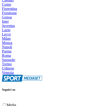
Cagliari
Como
Fiorentina
Frosinone
Genoa
Inter
Juventus
Lazio
Lecce
Milan
Monza
Napoli
Parma
Roma
Sassuolo
Torino
Udinese
Venezia
Seguici su
Media