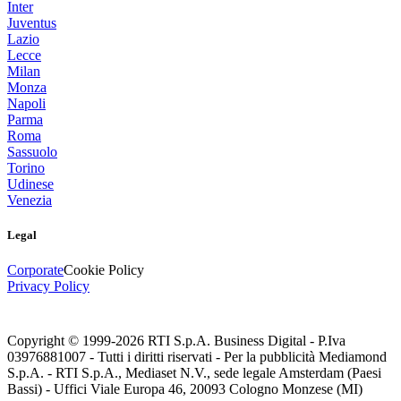
Inter
Juventus
Lazio
Lecce
Milan
Monza
Napoli
Parma
Roma
Sassuolo
Torino
Udinese
Venezia
Legal
Corporate
Cookie Policy
Privacy Policy
Copyright © 1999-
2026
RTI S.p.A. Business Digital - P.Iva
03976881007 - Tutti i diritti riservati - Per la pubblicità Mediamond
S.p.A. - RTI S.p.A., Mediaset N.V., sede legale Amsterdam (Paesi
Bassi) - Uffici Viale Europa 46, 20093 Cologno Monzese (MI)