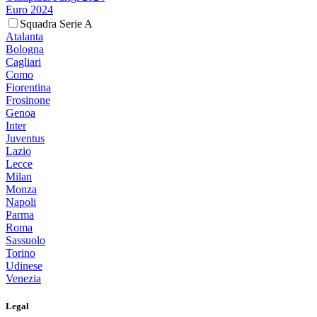
Euro 2024
Squadra Serie A
Atalanta
Bologna
Cagliari
Como
Fiorentina
Frosinone
Genoa
Inter
Juventus
Lazio
Lecce
Milan
Monza
Napoli
Parma
Roma
Sassuolo
Torino
Udinese
Venezia
Legal