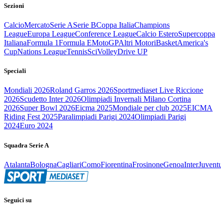
Sezioni
Calcio
Mercato
Serie A
Serie B
Coppa Italia
Champions
League
Europa League
Conference League
Calcio Estero
Supercoppa
Italiana
Formula 1
Formula E
MotoGP
Altri Motori
Basket
America's
Cup
Nations League
Tennis
Sci
Volley
Drive UP
Speciali
Mondiali 2026
Roland Garros 2026
Sportmediaset Live Riccione
2026
Scudetto Inter 2026
Olimpiadi Invernali Milano Cortina
2026
Super Bowl 2026
Eicma 2025
Mondiale per club 2025
EICMA
Riding Fest 2025
Paralimpiadi Parigi 2024
Olimpiadi Parigi
2024
Euro 2024
Squadra Serie A
Atalanta
Bologna
Cagliari
Como
Fiorentina
Frosinone
Genoa
Inter
Juvent
Seguici su