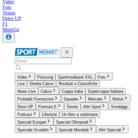
Video
Foto
Tennis
Drive UP
F1
MotoGp
Video
Pressing
Sportmediaset XXL
Foto
Live
Diretta Calcio
Risultati e Classifiche
News Live
Calcio
Coppa Italia
Supercoppa Italiana
Probabili Formazioni
Squadre
Mercato
Motori
Drive UP
Formula E
Tennis
Altri Sport
Sondaggi
Podcast
Lifestyle
Un libro a settimana
Speciali Europei
Speciali Olimpiadi
Speciale Scudetti
Speciali Mondiali
Altri Speciali