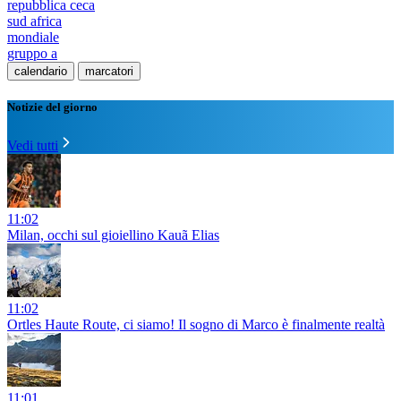
repubblica ceca
sud africa
mondiale
gruppo a
calendario
marcatori
Notizie del giorno
Vedi tutti
11:02
Milan, occhi sul gioiellino Kauã Elias
11:02
Ortles Haute Route, ci siamo! Il sogno di Marco è finalmente realtà
11:01