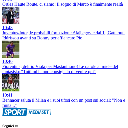
Ortles Haute Route, ci siamo! Il sogno di Marco è finalmente realtà
10:48
Juventus-Inter, le probabili formazioni: Alajbegovic dal 1', Gatti out.
Iddrissou avanti su Bonny per affiancare Pio
10:46
Fiorentina, delirio Viola per Mastantuono! Le parole al miele del
fantasista: "Tutti mi hanno consigliato di venire qui"
10:41
Bennacer saluta il Milan e i suoi tifosi con un post sui social: "Non è
finita..."
Seguici su