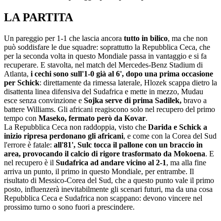
LA PARTITA
Un pareggio per 1-1 che lascia ancora
tutto in bilico
, ma che non
può soddisfare le due squadre: soprattutto la Repubblica Ceca, che
per la seconda volta in questo Mondiale passa in vantaggio e si fa
recuperare. E stavolta, nel match del Mercedes-Benz Stadium di
Atlanta,
i cechi sono sull'1-0 già al 6', dopo una prima occasione
per Schick
: direttamente da rimessa laterale, Hlozek scappa dietro la
disattenta linea difensiva del Sudafrica e mette in mezzo, Mudau
esce senza convinzione e
Sojka serve di prima Sadilek,
bravo a
battere Williams. Gli africani reagiscono solo nel recupero del primo
tempo con
Maseko, fermato però da Kovar
.
La Repubblica Ceca non raddoppia, visto che
Darida e Schick a
inizio ripresa perdonano gli africani
, e come con la Corea del Sud
l'errore è fatale:
all'81', Sulc tocca il pallone con un braccio in
area, provocando il calcio di rigore trasformato da Mokoena
. E
nel recupero è il
Sudafrica ad andare vicino al 2-1
, ma alla fine
arriva un punto, il primo in questo Mondiale, per entrambe. Il
risultato di Messico-Corea del Sud, che a questo punto vale il primo
posto, influenzerà inevitabilmente gli scenari futuri, ma da una cosa
Repubblica Ceca e Sudafrica non scappano: devono vincere nel
prossimo turno o sono fuori a prescindere.