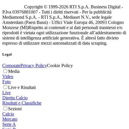
Copyright © 1999-
2026
RTI S.p.A. Business Digital -
P.Iva 03976881007 - Tutti i diritti riservati - Per la pubblicità
Mediamond S.p.A. - RTI S.p.A., Mediaset N.V., sede legale
Amsterdam (Paesi Bassi) - Uffici Viale Europa 46, 20093 Cologno
Monzese (MI)
Rispetto ai contenuti e ai dati personali trasmessi e/o
riprodotti è vietata ogni utilizzazione funzionale all’addestramento di
sistemi di intelligenza artificiale generativa. È altresì fatto divieto
espresso di utilizzare mezzi automatizzati di data scraping.
Legal
Corporate
Privacy Policy
Cookie Policy
Media
Video
Foto
Live e Risultati
Live
Diretta Calcio
Risultati e Classifiche
Sezioni
Calcio
Mercato
Serie A