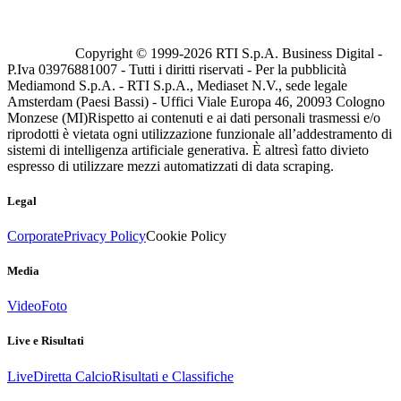
Copyright © 1999-
2026
RTI S.p.A. Business Digital -
P.Iva 03976881007 - Tutti i diritti riservati - Per la pubblicità
Mediamond S.p.A. - RTI S.p.A., Mediaset N.V., sede legale
Amsterdam (Paesi Bassi) - Uffici Viale Europa 46, 20093 Cologno
Monzese (MI)
Rispetto ai contenuti e ai dati personali trasmessi e/o
riprodotti è vietata ogni utilizzazione funzionale all’addestramento di
sistemi di intelligenza artificiale generativa. È altresì fatto divieto
espresso di utilizzare mezzi automatizzati di data scraping.
Legal
Corporate
Privacy Policy
Cookie Policy
Media
Video
Foto
Live e Risultati
Live
Diretta Calcio
Risultati e Classifiche