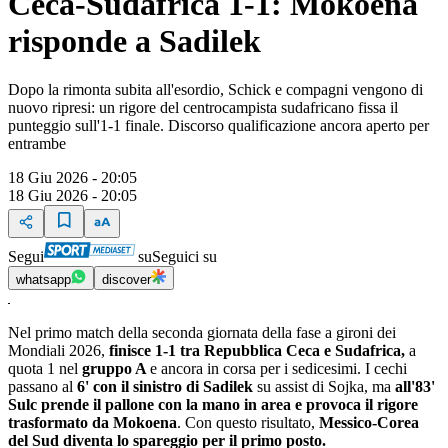
Ceca-Sudafrica 1-1: Mokoena
risponde a Sadilek
Dopo la rimonta subita all'esordio, Schick e compagni vengono di
nuovo ripresi: un rigore del centrocampista sudafricano fissa il
punteggio sull'1-1 finale. Discorso qualificazione ancora aperto per
entrambe
18 Giu 2026 - 20:05
18 Giu 2026 - 20:05
Segui
su
Seguici su
whatsapp
discover
Nel primo match della seconda giornata della fase a gironi dei
Mondiali 2026,
finisce 1-1 tra Repubblica Ceca e Sudafrica,
a
quota 1 nel
gruppo A
e ancora in corsa per i sedicesimi. I cechi
passano al
6' con il sinistro di Sadilek
su assist di Sojka, ma
all'83'
Sulc prende il pallone con la mano in area e provoca il rigore
trasformato da Mokoena
. Con questo risultato,
Messico-Corea
del Sud diventa lo spareggio per il primo posto.