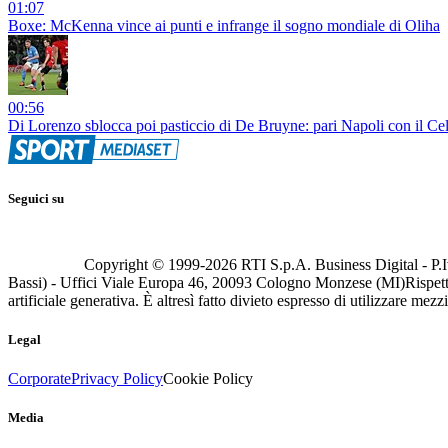
01:07
Boxe: McKenna vince ai punti e infrange il sogno mondiale di Oliha
00:56
Di Lorenzo sblocca poi pasticcio di De Bruyne: pari Napoli con il Ce
Seguici su
Copyright © 1999-
2026
RTI S.p.A. Business Digital - P.I
Bassi) - Uffici Viale Europa 46, 20093 Cologno Monzese (MI)
Rispett
artificiale generativa. È altresì fatto divieto espresso di utilizzare mez
Legal
Corporate
Privacy Policy
Cookie Policy
Media