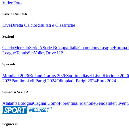
Video
Foto
Live e Risultati
Live
Diretta Calcio
Risultati e Classifiche
Sezioni
Calcio
Mercato
Serie A
Serie B
Coppa Italia
Champions League
Europa 
League
Tennis
Sci
Volley
Drive UP
Speciali
Mondiali 2026
Roland Garros 2026
Sportmediaset Live Riccione 2026
2025
Paralimpiadi Parigi 2024
Olimpiadi Parigi 2024
Euro 2024
Squadra Serie A
Atalanta
Bologna
Cagliari
Como
Fiorentina
Frosinone
Genoa
Inter
Juvent
Seguici su