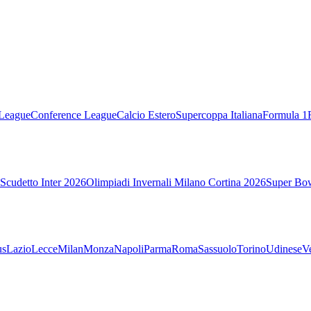
League
Conference League
Calcio Estero
Supercoppa Italiana
Formula 1
Scudetto Inter 2026
Olimpiadi Invernali Milano Cortina 2026
Super Bo
us
Lazio
Lecce
Milan
Monza
Napoli
Parma
Roma
Sassuolo
Torino
Udinese
V