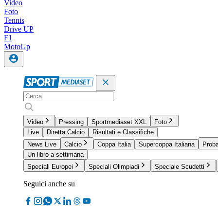
Video
Foto
Tennis
Drive UP
F1
MotoGp
Video
Pressing
Sportmediaset XXL
Foto
Live
Diretta Calcio
Risultati e Classifiche
News Live
Calcio
Coppa Italia
Supercoppa Italiana
Proba
Un libro a settimana
Speciali Europei
Speciali Olimpiadi
Speciale Scudetti
Seguici anche su