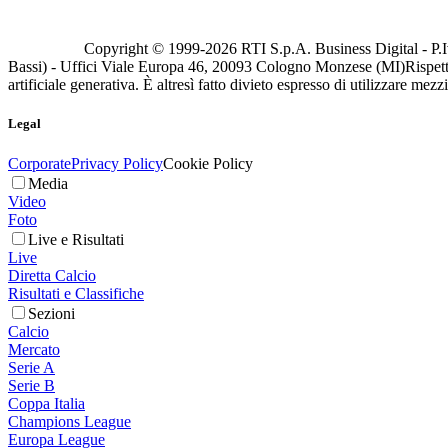
Copyright © 1999-
2026
RTI S.p.A. Business Digital - P.I
Bassi) - Uffici Viale Europa 46, 20093 Cologno Monzese (MI)
Rispett
artificiale generativa. È altresì fatto divieto espresso di utilizzare mez
Legal
Corporate
Privacy Policy
Cookie Policy
Media
Video
Foto
Live e Risultati
Live
Diretta Calcio
Risultati e Classifiche
Sezioni
Calcio
Mercato
Serie A
Serie B
Coppa Italia
Champions League
Europa League