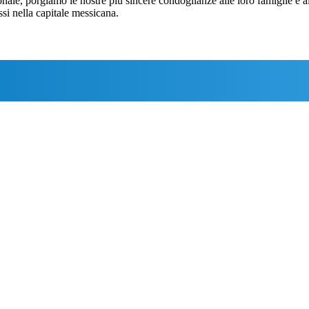
ale, porgiamo le nostre più sincere condoglianze alle loro famiglie e ai
ssi nella capitale messicana.