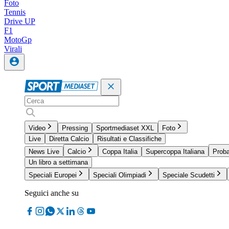
Foto
Tennis
Drive UP
F1
MotoGp
Virali
Video
Pressing
Sportmediaset XXL
Foto
Live
Diretta Calcio
Risultati e Classifiche
News Live
Calcio
Coppa Italia
Supercoppa Italiana
Proba
Un libro a settimana
Speciali Europei
Speciali Olimpiadi
Speciale Scudetti
Seguici anche su