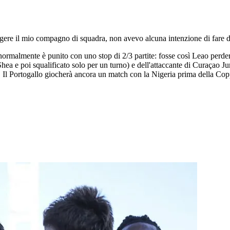
re il mio compagno di squadra, non avevo alcuna intenzione di fare del 
normalmente è punito con uno stop di 2/3 partite: fosse così Leao perder
Shea e poi squalificato solo per un turno) e dell'attaccante di Curaçao
ta. Il Portogallo giocherà ancora un match con la Nigeria prima della C