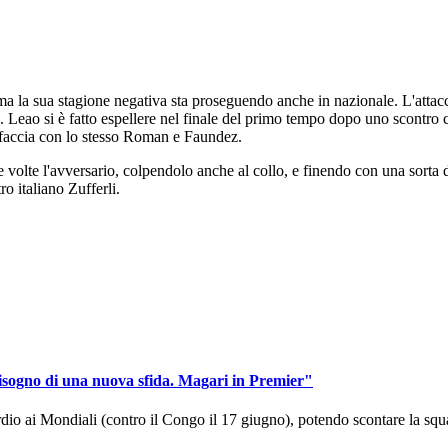
ma la sua stagione negativa sta proseguendo anche in nazionale. L'attac
. Leao si è fatto espellere nel finale del primo tempo dopo uno scontro
a faccia con lo stesso Roman e Faundez.
 volte l'avversario, colpendolo anche al collo, e finendo con una sorta d
ro italiano Zufferli.
isogno di una nuova sfida. Magari in Premier"
dio ai Mondiali (contro il Congo il 17 giugno), potendo scontare la squa