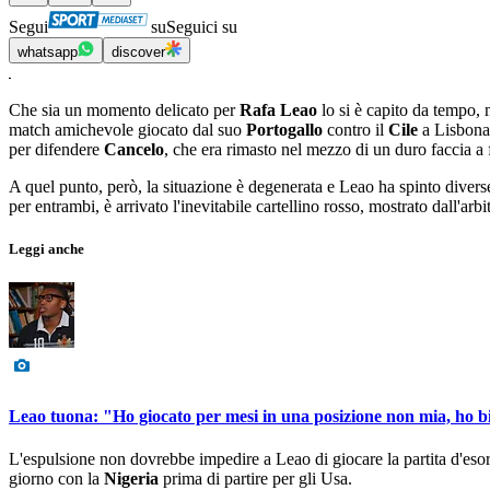
Segui
su
Seguici su
whatsapp
discover
Che sia un momento delicato per
Rafa Leao
lo si è capito da tempo, 
match amichevole giocato dal suo
Portogallo
contro il
Cile
a Lisbona
per difendere
Cancelo
, che era rimasto nel mezzo di un duro faccia 
A quel punto, però, la situazione è degenerata e Leao ha spinto diverse
per entrambi, è arrivato l'inevitabile cartellino rosso, mostrato dall'arbit
Leggi anche
Leao tuona: "Ho giocato per mesi in una posizione non mia, ho b
L'espulsione non dovrebbe impedire a Leao di giocare la partita d'esor
giorno con la
Nigeria
prima di partire per gli Usa.