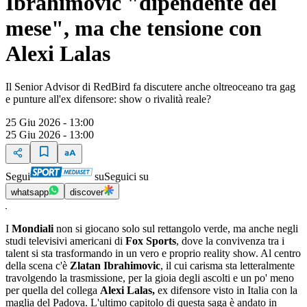
Ibrahimovic "dipendente del
mese", ma che tensione con
Alexi Lalas
Il Senior Advisor di RedBird fa discutere anche oltreoceano tra gag
e punture all'ex difensore: show o rivalità reale?
25 Giu 2026 - 13:00
25 Giu 2026 - 13:00
Segui
su
Seguici su
whatsapp
discover
I
Mondiali
non si giocano solo sul rettangolo verde, ma anche negli
studi televisivi americani di
Fox Sports
, dove la convivenza tra i
talent si sta trasformando in un vero e proprio reality show. Al centro
della scena c'è
Zlatan Ibrahimovic
, il cui carisma sta letteralmente
travolgendo la trasmissione, per la gioia degli ascolti e un po' meno
per quella del collega
Alexi Lalas,
ex difensore visto in Italia con la
maglia del Padova. L'ultimo capitolo di questa saga è andato in