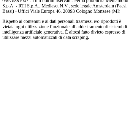
03976881007 - Tutti i diritti riservati - Per la pubblicità Mediamond
S.p.A. - RTI S.p.A., Mediaset N.V., sede legale Amsterdam (Paesi
Bassi) - Uffici Viale Europa 46, 20093 Cologno Monzese (MI)
Rispetto ai contenuti e ai dati personali trasmessi e/o riprodotti è
vietata ogni utilizzazione funzionale all’addestramento di sistemi di
intelligenza artificiale generativa. È altresì fatto divieto espresso di
utilizzare mezzi automatizzati di data scraping.