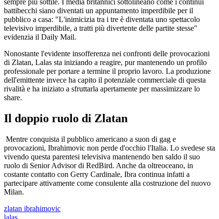
sempre più sottile. I media britannici sottolineano come i continui
battibecchi siano diventati un appuntamento imperdibile per il
pubblico a casa: "L'inimicizia tra i tre è diventata uno spettacolo
televisivo imperdibile, a tratti più divertente delle partite stesse"
evidenzia il Daily Mail.
Nonostante l'evidente insofferenza nei confronti delle provocazioni
di Zlatan, Lalas sta iniziando a reagire, pur mantenendo un profilo
professionale per portare a termine il proprio lavoro. La produzione
dell'emittente invece ha capito il potenziale commerciale di questa
rivalità e ha iniziato a sfruttarla apertamente per massimizzare lo
share.
Il doppio ruolo di Zlatan
Mentre conquista il pubblico americano a suon di gag e
provocazioni, Ibrahimovic non perde d'occhio l'Italia. Lo svedese sta
vivendo questa parentesi televisiva mantenendo ben saldo il suo
ruolo di Senior Advisor di RedBird. Anche da oltreoceano, in
costante contatto con Gerry Cardinale, Ibra continua infatti a
partecipare attivamente come consulente alla costruzione del nuovo
Milan.
zlatan ibrahimovic
lalas