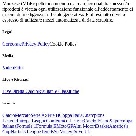
Monzese (MI)
Rispetto ai contenuti e ai dati personali trasmessi e/o
riprodotti è vietata ogni utilizzazione funzionale all’addestramento di
sistemi di intelligenza artificiale generativa. È altresì fatto divieto
espresso di utilizzare mezzi automatizzati di data scraping.
Legal
Corporate
Privacy Policy
Cookie Policy
Media
Video
Foto
Live e Risultati
Live
Diretta Calcio
Risultati e Classifiche
Sezioni
Calcio
Mercato
Serie A
Serie B
Coppa Italia
Champions
League
Europa League
Conference League
Calcio Estero
Supercoppa
Italiana
Formula 1
Formula E
MotoGP
Altri Motori
Basket
America's
Cup
Nations League
Tennis
Sci
Volley
Drive UP