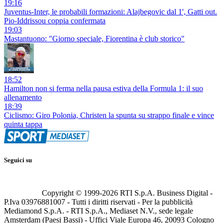
19:16
Juventus-Inter, le probabili formazioni: Alajbegovic dal 1', Gatti out.
Pio-Iddrissou coppia confermata
19:03
Mastantuono: "Giorno speciale, Fiorentina è club storico"
18:52
Hamilton non si ferma nella pausa estiva della Formula 1: il suo
allenamento
18:39
Ciclismo: Giro Polonia, Christen la spunta su strappo finale e vince
quinta tappa
Seguici su
Copyright © 1999-
2026
RTI S.p.A. Business Digital -
P.Iva 03976881007 - Tutti i diritti riservati - Per la pubblicità
Mediamond S.p.A. - RTI S.p.A., Mediaset N.V., sede legale
Amsterdam (Paesi Bassi) - Uffici Viale Europa 46, 20093 Cologno