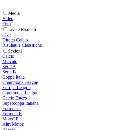
Media
Video
Foto
Live e Risultati
Live
Diretta Calcio
Risultati e Classifiche
Sezioni
Calcio
Mercato
Serie A
Serie B
Coppa Italia
Champions League
Europa League
Conference League
Calcio Estero
Supercoppa Italiana
Formula 1
Formula E
MotoGP
Altri Motori
Basket