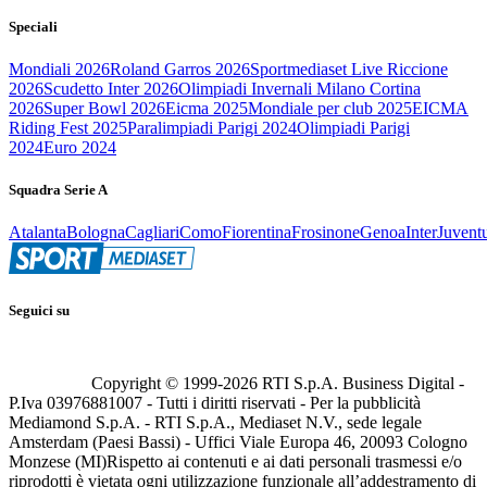
Speciali
Mondiali 2026
Roland Garros 2026
Sportmediaset Live Riccione
2026
Scudetto Inter 2026
Olimpiadi Invernali Milano Cortina
2026
Super Bowl 2026
Eicma 2025
Mondiale per club 2025
EICMA
Riding Fest 2025
Paralimpiadi Parigi 2024
Olimpiadi Parigi
2024
Euro 2024
Squadra Serie A
Atalanta
Bologna
Cagliari
Como
Fiorentina
Frosinone
Genoa
Inter
Juvent
Seguici su
Copyright © 1999-
2026
RTI S.p.A. Business Digital -
P.Iva 03976881007 - Tutti i diritti riservati - Per la pubblicità
Mediamond S.p.A. - RTI S.p.A., Mediaset N.V., sede legale
Amsterdam (Paesi Bassi) - Uffici Viale Europa 46, 20093 Cologno
Monzese (MI)
Rispetto ai contenuti e ai dati personali trasmessi e/o
riprodotti è vietata ogni utilizzazione funzionale all’addestramento di