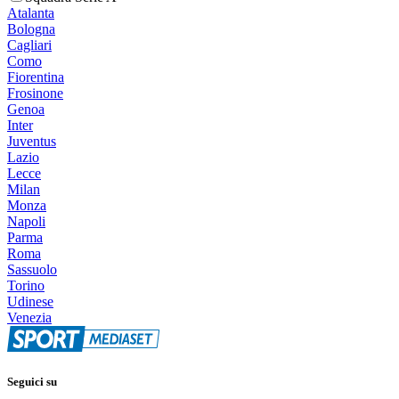
Atalanta
Bologna
Cagliari
Como
Fiorentina
Frosinone
Genoa
Inter
Juventus
Lazio
Lecce
Milan
Monza
Napoli
Parma
Roma
Sassuolo
Torino
Udinese
Venezia
Seguici su