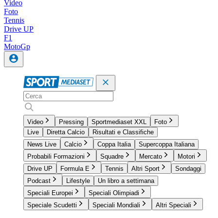
Video
Foto
Tennis
Drive UP
F1
MotoGp
Video
Pressing
Sportmediaset XXL
Foto
Live
Diretta Calcio
Risultati e Classifiche
News Live
Calcio
Coppa Italia
Supercoppa Italiana
Probabili Formazioni
Squadre
Mercato
Motori
Drive UP
Formula E
Tennis
Altri Sport
Sondaggi
Podcast
Lifestyle
Un libro a settimana
Speciali Europei
Speciali Olimpiadi
Speciale Scudetti
Speciali Mondiali
Altri Speciali