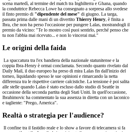
scena martedì, al termine del match tra Inghilterra e Ghana, quando
la conduttrice Rebecca Lowe ha consegnato a sorpresa allo svedese
il finto premio di
"dipendente del mese"
di giugno. La targa,
passata prima dalle mani di un divertito
Thierry Henry
, è finita a
Ibra, che non ha perso l'occasione per pungere Lalas, mostrandogli il
premio da vicino: "Te lo mostro così puoi sentirlo, perché penso che
tu non l'abbia mai ricevuto... e non lo vincerai mai."
Le origini della faida
La spaccatura tra l'ex bandiera della nazionale statunitense e la
coppia Ibra-Henry è ormai conclamata. Secondo quanto rivelato dal
Daily Mail, il duo europeo ha preso di mira Lalas fin dall'inizio del
torneo, liquidando spesso le sue opinioni e rimarcando la netta
differenza tra le rispettive carriere calcistiche. La tensione è poi salita
alle stelle quando Lalas è stato escluso dallo studio di Seattle in
occasione della seconda partita degli Stati Uniti. In quell'occasione,
Ibrahimovic ha commentato la sua assenza in diretta con un laconico
e tagliente: "Prego, America".
Realtà o strategia per l'audience?
Il confine tra il fastidio reale e lo show a favore di telecamera si fa