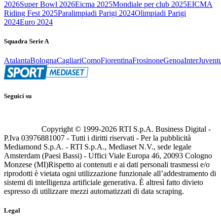
2026
Super Bowl 2026
Eicma 2025
Mondiale per club 2025
EICMA
Riding Fest 2025
Paralimpiadi Parigi 2024
Olimpiadi Parigi
2024
Euro 2024
Squadra Serie A
Atalanta
Bologna
Cagliari
Como
Fiorentina
Frosinone
Genoa
Inter
Juvent
Seguici su
Copyright © 1999-
2026
RTI S.p.A. Business Digital -
P.Iva 03976881007 - Tutti i diritti riservati - Per la pubblicità
Mediamond S.p.A. - RTI S.p.A., Mediaset N.V., sede legale
Amsterdam (Paesi Bassi) - Uffici Viale Europa 46, 20093 Cologno
Monzese (MI)
Rispetto ai contenuti e ai dati personali trasmessi e/o
riprodotti è vietata ogni utilizzazione funzionale all’addestramento di
sistemi di intelligenza artificiale generativa. È altresì fatto divieto
espresso di utilizzare mezzi automatizzati di data scraping.
Legal