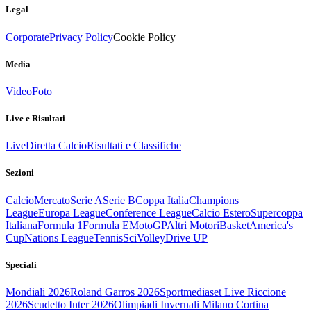
Legal
Corporate
Privacy Policy
Cookie Policy
Media
Video
Foto
Live e Risultati
Live
Diretta Calcio
Risultati e Classifiche
Sezioni
Calcio
Mercato
Serie A
Serie B
Coppa Italia
Champions
League
Europa League
Conference League
Calcio Estero
Supercoppa
Italiana
Formula 1
Formula E
MotoGP
Altri Motori
Basket
America's
Cup
Nations League
Tennis
Sci
Volley
Drive UP
Speciali
Mondiali 2026
Roland Garros 2026
Sportmediaset Live Riccione
2026
Scudetto Inter 2026
Olimpiadi Invernali Milano Cortina