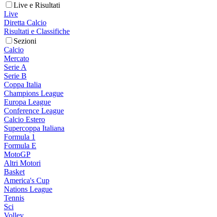
Live e Risultati
Live
Diretta Calcio
Risultati e Classifiche
Sezioni
Calcio
Mercato
Serie A
Serie B
Coppa Italia
Champions League
Europa League
Conference League
Calcio Estero
Supercoppa Italiana
Formula 1
Formula E
MotoGP
Altri Motori
Basket
America's Cup
Nations League
Tennis
Sci
Volley