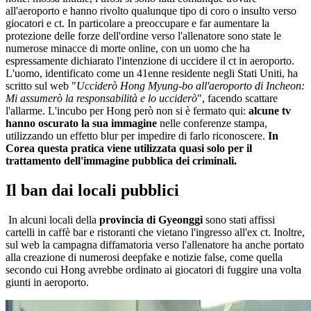
all'aeroporto e hanno rivolto qualunque tipo di coro o insulto verso
giocatori e ct. In particolare a preoccupare e far aumentare la
protezione delle forze dell'ordine verso l'allenatore sono state le
numerose minacce di morte online, con un uomo che ha
espressamente dichiarato l'intenzione di uccidere il ct in aeroporto.
L'uomo, identificato come un 41enne residente negli Stati Uniti, ha
scritto sul web "
Ucciderò Hong Myung-bo all'aeroporto di Incheon:
Mi assumerò la responsabilità e lo ucciderò
", facendo scattare
l'allarme. L'incubo per Hong però non si è fermato qui:
alcune tv
hanno oscurato la sua immagine
nelle conferenze stampa,
utilizzando un effetto blur per impedire di farlo riconoscere.
In
Corea questa pratica viene utilizzata quasi solo per il
trattamento dell'immagine pubblica dei criminali.
Il ban dai locali pubblici
In alcuni locali della
provincia di Gyeonggi
sono stati affissi
cartelli in caffè bar e ristoranti che vietano l'ingresso all'ex ct. Inoltre,
sul web la campagna diffamatoria verso l'allenatore ha anche portato
alla creazione di numerosi deepfake e notizie false, come quella
secondo cui Hong avrebbe ordinato ai giocatori di fuggire una volta
giunti in aeroporto.