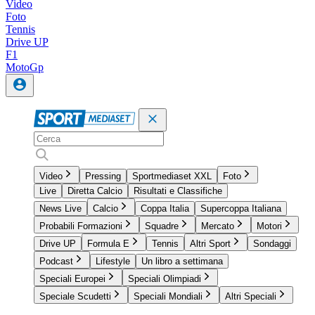
Video
Foto
Tennis
Drive UP
F1
MotoGp
Video
Pressing
Sportmediaset XXL
Foto
Live
Diretta Calcio
Risultati e Classifiche
News Live
Calcio
Coppa Italia
Supercoppa Italiana
Probabili Formazioni
Squadre
Mercato
Motori
Drive UP
Formula E
Tennis
Altri Sport
Sondaggi
Podcast
Lifestyle
Un libro a settimana
Speciali Europei
Speciali Olimpiadi
Speciale Scudetti
Speciali Mondiali
Altri Speciali