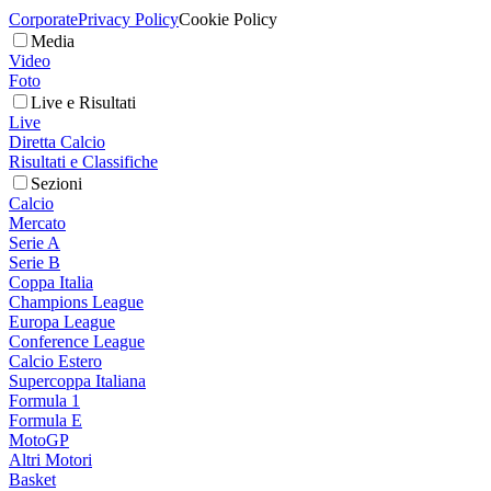
Corporate
Privacy Policy
Cookie Policy
Media
Video
Foto
Live e Risultati
Live
Diretta Calcio
Risultati e Classifiche
Sezioni
Calcio
Mercato
Serie A
Serie B
Coppa Italia
Champions League
Europa League
Conference League
Calcio Estero
Supercoppa Italiana
Formula 1
Formula E
MotoGP
Altri Motori
Basket