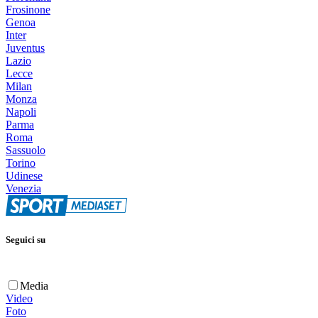
Frosinone
Genoa
Inter
Juventus
Lazio
Lecce
Milan
Monza
Napoli
Parma
Roma
Sassuolo
Torino
Udinese
Venezia
Seguici su
Media
Video
Foto