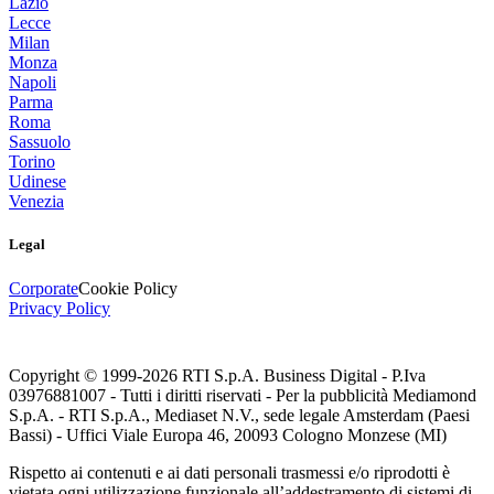
Lazio
Lecce
Milan
Monza
Napoli
Parma
Roma
Sassuolo
Torino
Udinese
Venezia
Legal
Corporate
Cookie Policy
Privacy Policy
Copyright © 1999-
2026
RTI S.p.A. Business Digital - P.Iva
03976881007 - Tutti i diritti riservati - Per la pubblicità Mediamond
S.p.A. - RTI S.p.A., Mediaset N.V., sede legale Amsterdam (Paesi
Bassi) - Uffici Viale Europa 46, 20093 Cologno Monzese (MI)
Rispetto ai contenuti e ai dati personali trasmessi e/o riprodotti è
vietata ogni utilizzazione funzionale all’addestramento di sistemi di