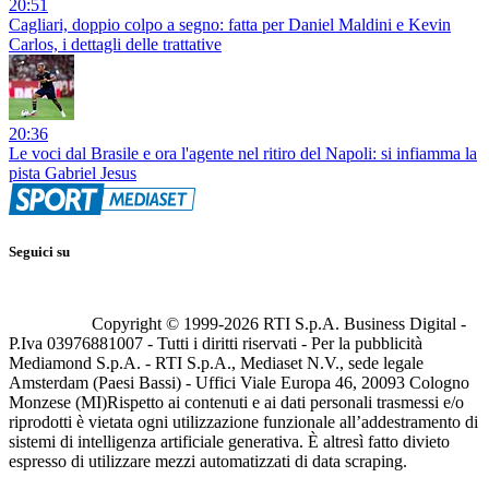
20:51
Cagliari, doppio colpo a segno: fatta per Daniel Maldini e Kevin
Carlos, i dettagli delle trattative
20:36
Le voci dal Brasile e ora l'agente nel ritiro del Napoli: si infiamma la
pista Gabriel Jesus
Seguici su
Copyright © 1999-
2026
RTI S.p.A. Business Digital -
P.Iva 03976881007 - Tutti i diritti riservati - Per la pubblicità
Mediamond S.p.A. - RTI S.p.A., Mediaset N.V., sede legale
Amsterdam (Paesi Bassi) - Uffici Viale Europa 46, 20093 Cologno
Monzese (MI)
Rispetto ai contenuti e ai dati personali trasmessi e/o
riprodotti è vietata ogni utilizzazione funzionale all’addestramento di
sistemi di intelligenza artificiale generativa. È altresì fatto divieto
espresso di utilizzare mezzi automatizzati di data scraping.