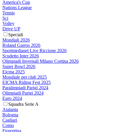
America's Cup
Nations League
Tennis
Sci
Volley
Drive UP
Speciali
Mondiali 2026
Roland Garros 2026
Sportmediaset Live Riccione 2026
Scudetto Inter 2026
Olimpiadi Invernali Milano Cortina 2026
Super Bowl 2026
Eicma 2025
Mondiale per club 2025
EICMA Riding Fest 2025
Paralimpiadi Parigi 2024
Olimpiadi Parigi 2024
Euro 2024
Squadra Serie A
Atalanta
Bologna
Cagliari
Como
Fiorentina