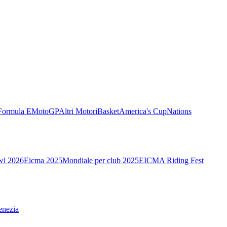
Formula E
MotoGP
Altri Motori
Basket
America's Cup
Nations
wl 2026
Eicma 2025
Mondiale per club 2025
EICMA Riding Fest
enezia