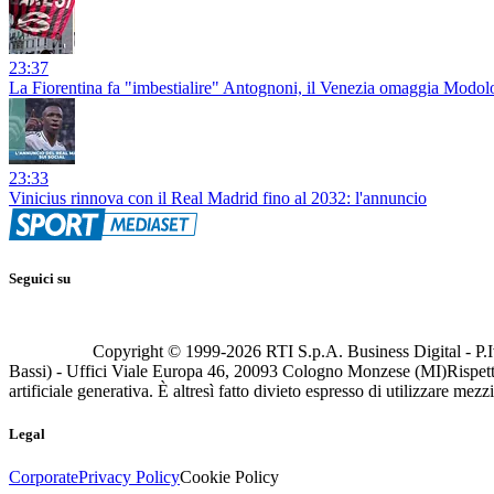
23:37
La Fiorentina fa "imbestialire" Antognoni, il Venezia omaggia Modolo: 
23:33
Vinicius rinnova con il Real Madrid fino al 2032: l'annuncio
Seguici su
Copyright © 1999-
2026
RTI S.p.A. Business Digital - P.I
Bassi) - Uffici Viale Europa 46, 20093 Cologno Monzese (MI)
Rispett
artificiale generativa. È altresì fatto divieto espresso di utilizzare mez
Legal
Corporate
Privacy Policy
Cookie Policy