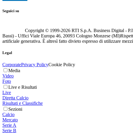
Seguici su
Copyright © 1999-
2026
RTI S.p.A. Business Digital - P.I
Bassi) - Uffici Viale Europa 46, 20093 Cologno Monzese (MI)
Rispett
artificiale generativa. È altresì fatto divieto espresso di utilizzare mez
Legal
Corporate
Privacy Policy
Cookie Policy
Media
Video
Foto
Live e Risultati
Live
Diretta Calcio
Risultati e Classifiche
Sezioni
Calcio
Mercato
Serie A
Serie B