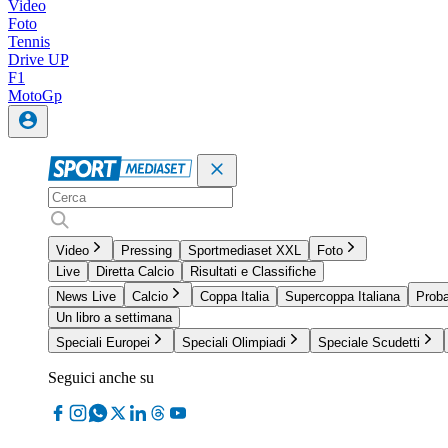
Video
Foto
Tennis
Drive UP
F1
MotoGp
Video
Pressing
Sportmediaset XXL
Foto
Live
Diretta Calcio
Risultati e Classifiche
News Live
Calcio
Coppa Italia
Supercoppa Italiana
Proba
Un libro a settimana
Speciali Europei
Speciali Olimpiadi
Speciale Scudetti
Seguici anche su