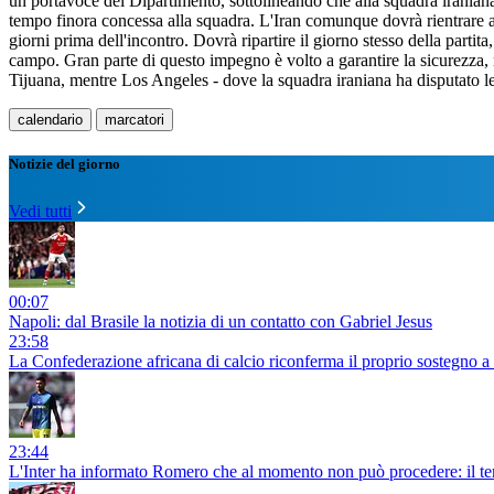
un portavoce del Dipartimento, sottolineando che alla squadra iraniana 
tempo finora concessa alla squadra. L'Iran comunque dovrà rientrare a Ti
giorni prima dell'incontro. Dovrà ripartire il giorno stesso della partit
campo. Gran parte di questo impegno è volto a garantire la sicurezza, n
Tijuana, mentre Los Angeles - dove la squadra iraniana ha disputato le 
calendario
marcatori
Notizie del giorno
Vedi tutti
00:07
Napoli: dal Brasile la notizia di un contatto con Gabriel Jesus
23:58
La Confederazione africana di calcio riconferma il proprio sostegno a
23:44
L'Inter ha informato Romero che al momento non può procedere: il temp