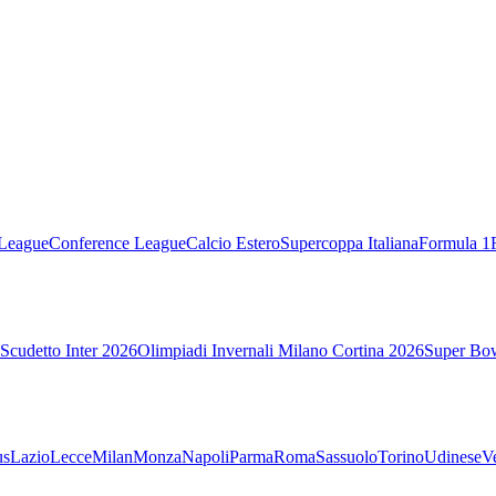
League
Conference League
Calcio Estero
Supercoppa Italiana
Formula 1
Scudetto Inter 2026
Olimpiadi Invernali Milano Cortina 2026
Super Bo
us
Lazio
Lecce
Milan
Monza
Napoli
Parma
Roma
Sassuolo
Torino
Udinese
V