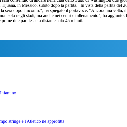
sarà consentito di andare nella città dello Stato di Washington due giorn
juana, in Messico, subito dopo la partita. "In vista della partita del 26
a, la sera dopo l'incontro", ha spiegato il portavoce. "Ancora una volta, 
on solo negli stadi, ma anche nei centri di allenamento", ha aggiunto. La
prime due partite - era distante solo 45 minuti.
 Infantino
o stringe e l'Atletico ne approfitta