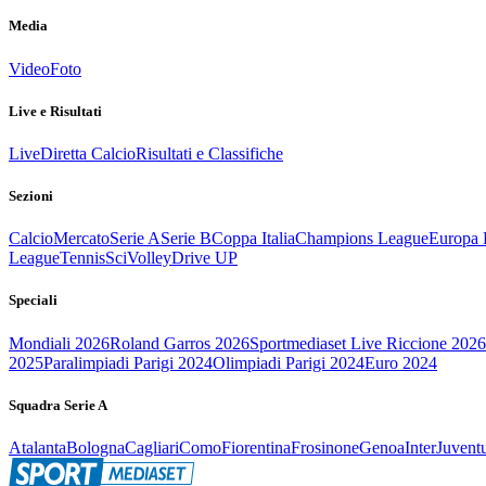
Media
Video
Foto
Live e Risultati
Live
Diretta Calcio
Risultati e Classifiche
Sezioni
Calcio
Mercato
Serie A
Serie B
Coppa Italia
Champions League
Europa 
League
Tennis
Sci
Volley
Drive UP
Speciali
Mondiali 2026
Roland Garros 2026
Sportmediaset Live Riccione 2026
2025
Paralimpiadi Parigi 2024
Olimpiadi Parigi 2024
Euro 2024
Squadra Serie A
Atalanta
Bologna
Cagliari
Como
Fiorentina
Frosinone
Genoa
Inter
Juvent