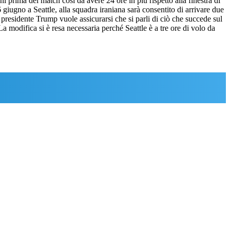
i prima del match così da avere 24 ore in più rispetto alla finestra di
 giugno a Seattle, alla squadra iraniana sarà consentito di arrivare due
il presidente Trump vuole assicurarsi che si parli di ciò che succede sul
 modifica si è resa necessaria perché Seattle è a tre ore di volo da