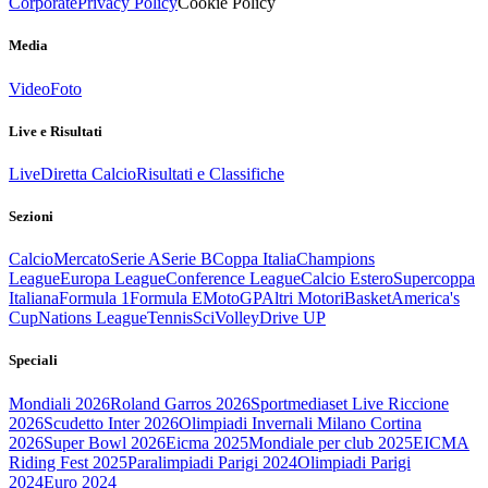
Corporate
Privacy Policy
Cookie Policy
Media
Video
Foto
Live e Risultati
Live
Diretta Calcio
Risultati e Classifiche
Sezioni
Calcio
Mercato
Serie A
Serie B
Coppa Italia
Champions
League
Europa League
Conference League
Calcio Estero
Supercoppa
Italiana
Formula 1
Formula E
MotoGP
Altri Motori
Basket
America's
Cup
Nations League
Tennis
Sci
Volley
Drive UP
Speciali
Mondiali 2026
Roland Garros 2026
Sportmediaset Live Riccione
2026
Scudetto Inter 2026
Olimpiadi Invernali Milano Cortina
2026
Super Bowl 2026
Eicma 2025
Mondiale per club 2025
EICMA
Riding Fest 2025
Paralimpiadi Parigi 2024
Olimpiadi Parigi
2024
Euro 2024