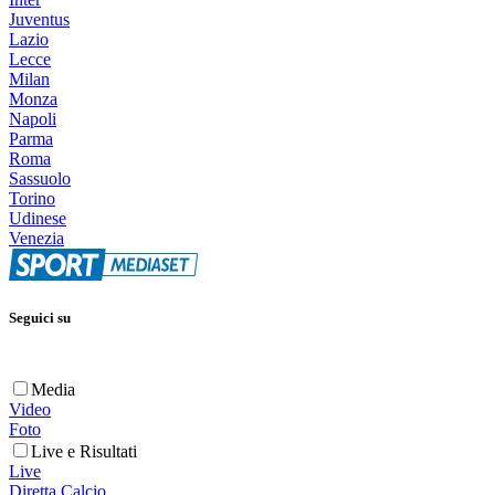
Juventus
Lazio
Lecce
Milan
Monza
Napoli
Parma
Roma
Sassuolo
Torino
Udinese
Venezia
Seguici su
Media
Video
Foto
Live e Risultati
Live
Diretta Calcio