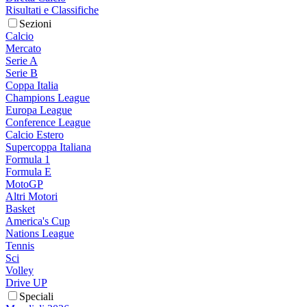
Risultati e Classifiche
Sezioni
Calcio
Mercato
Serie A
Serie B
Coppa Italia
Champions League
Europa League
Conference League
Calcio Estero
Supercoppa Italiana
Formula 1
Formula E
MotoGP
Altri Motori
Basket
America's Cup
Nations League
Tennis
Sci
Volley
Drive UP
Speciali