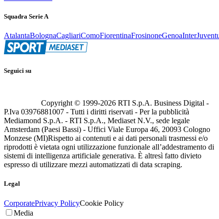
Squadra Serie A
Atalanta
Bologna
Cagliari
Como
Fiorentina
Frosinone
Genoa
Inter
Juvent
Seguici su
Copyright © 1999-
2026
RTI S.p.A. Business Digital -
P.Iva 03976881007 - Tutti i diritti riservati - Per la pubblicità
Mediamond S.p.A. - RTI S.p.A., Mediaset N.V., sede legale
Amsterdam (Paesi Bassi) - Uffici Viale Europa 46, 20093 Cologno
Monzese (MI)
Rispetto ai contenuti e ai dati personali trasmessi e/o
riprodotti è vietata ogni utilizzazione funzionale all’addestramento di
sistemi di intelligenza artificiale generativa. È altresì fatto divieto
espresso di utilizzare mezzi automatizzati di data scraping.
Legal
Corporate
Privacy Policy
Cookie Policy
Media