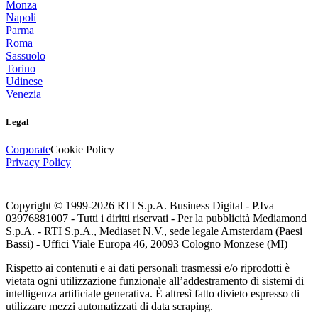
Monza
Napoli
Parma
Roma
Sassuolo
Torino
Udinese
Venezia
Legal
Corporate
Cookie Policy
Privacy Policy
Copyright © 1999-
2026
RTI S.p.A. Business Digital - P.Iva
03976881007 - Tutti i diritti riservati - Per la pubblicità Mediamond
S.p.A. - RTI S.p.A., Mediaset N.V., sede legale Amsterdam (Paesi
Bassi) - Uffici Viale Europa 46, 20093 Cologno Monzese (MI)
Rispetto ai contenuti e ai dati personali trasmessi e/o riprodotti è
vietata ogni utilizzazione funzionale all’addestramento di sistemi di
intelligenza artificiale generativa. È altresì fatto divieto espresso di
utilizzare mezzi automatizzati di data scraping.