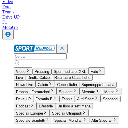
Video
Foto
Tennis
Drive UP
F1
MotoGp
Video
Pressing
Sportmediaset XXL
Foto
Live
Diretta Calcio
Risultati e Classifiche
News Live
Calcio
Coppa Italia
Supercoppa Italiana
Probabili Formazioni
Squadre
Mercato
Motori
Drive UP
Formula E
Tennis
Altri Sport
Sondaggi
Podcast
Lifestyle
Un libro a settimana
Speciali Europei
Speciali Olimpiadi
Speciale Scudetti
Speciali Mondiali
Altri Speciali