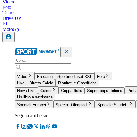
Video
Foto
Tennis
Drive UP
F1
MotoGp
Video
Pressing
Sportmediaset XXL
Foto
Live
Diretta Calcio
Risultati e Classifiche
News Live
Calcio
Coppa Italia
Supercoppa Italiana
Proba
Un libro a settimana
Speciali Europei
Speciali Olimpiadi
Speciale Scudetti
Seguici anche su