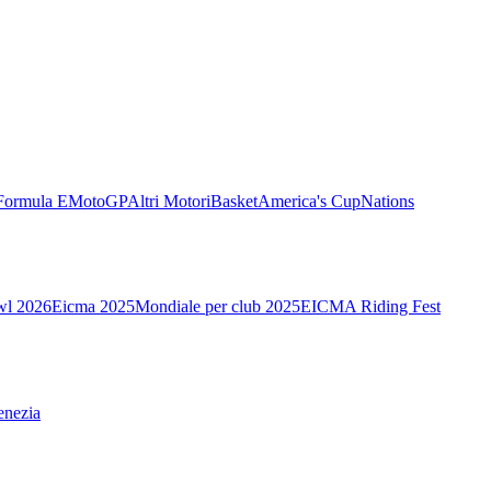
Formula E
MotoGP
Altri Motori
Basket
America's Cup
Nations
wl 2026
Eicma 2025
Mondiale per club 2025
EICMA Riding Fest
enezia