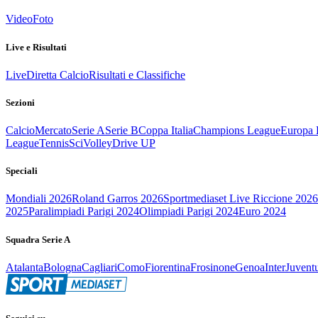
Video
Foto
Live e Risultati
Live
Diretta Calcio
Risultati e Classifiche
Sezioni
Calcio
Mercato
Serie A
Serie B
Coppa Italia
Champions League
Europa 
League
Tennis
Sci
Volley
Drive UP
Speciali
Mondiali 2026
Roland Garros 2026
Sportmediaset Live Riccione 2026
2025
Paralimpiadi Parigi 2024
Olimpiadi Parigi 2024
Euro 2024
Squadra Serie A
Atalanta
Bologna
Cagliari
Como
Fiorentina
Frosinone
Genoa
Inter
Juvent