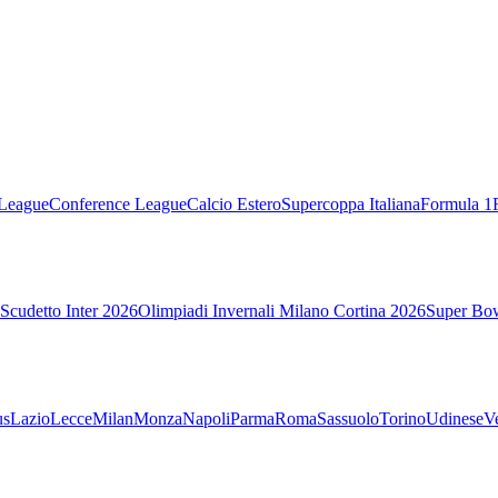
League
Conference League
Calcio Estero
Supercoppa Italiana
Formula 1
Scudetto Inter 2026
Olimpiadi Invernali Milano Cortina 2026
Super Bo
us
Lazio
Lecce
Milan
Monza
Napoli
Parma
Roma
Sassuolo
Torino
Udinese
V