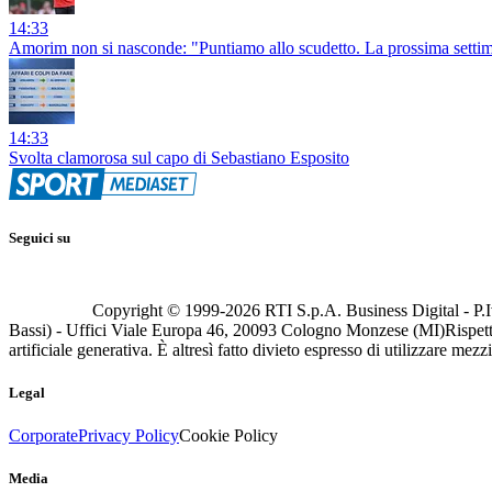
14:33
Amorim non si nasconde: "Puntiamo allo scudetto. La prossima settim
14:33
Svolta clamorosa sul capo di Sebastiano Esposito
Seguici su
Copyright © 1999-
2026
RTI S.p.A. Business Digital - P.I
Bassi) - Uffici Viale Europa 46, 20093 Cologno Monzese (MI)
Rispett
artificiale generativa. È altresì fatto divieto espresso di utilizzare mez
Legal
Corporate
Privacy Policy
Cookie Policy
Media