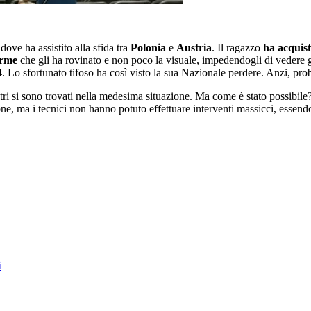
dove ha assistito alla sfida tra
Polonia
e
Austria
. Il ragazzo
ha acquista
orme
che gli ha rovinato e non poco la visuale, impedendogli di vedere gr
4. Lo sfortunato tifoso ha così visto la sua Nazionale perdere. Anzi, pro
ri si sono trovati nella medesima situazione. Ma come è stato possibile?
one, ma i tecnici non hanno potuto effettuare interventi massicci, essen
i