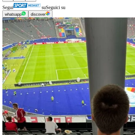
Segui
su
Seguici su
whatsapp
discover