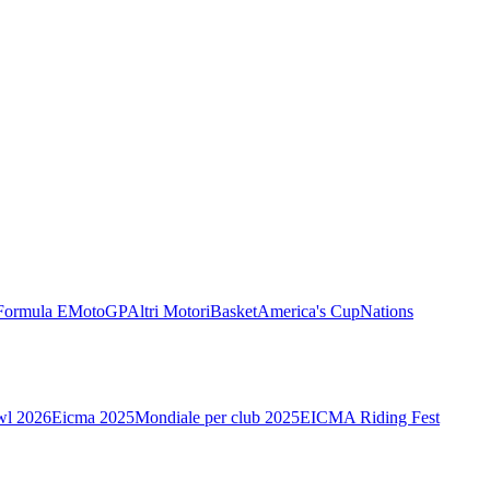
Formula E
MotoGP
Altri Motori
Basket
America's Cup
Nations
wl 2026
Eicma 2025
Mondiale per club 2025
EICMA Riding Fest