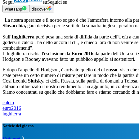
Segui
su
Seguici su
whatsapp
discover
"La nostra speranza e il nostro sogno è che l'atmosfera intorno alla pa
Slovacchia,
gara decisiva per le sorti della squadra inglese, peraltro no
Sull
'Inghilterra
però pesa una sorta di diffida da parte dell'Uefa a ca
godersi il calcio - ha detto ancora il ct -, e chiedo loro di non venire s
combattimenti".
L'Inghilterra rischia l'esclusione da
Euro 2016
da parte dell'Uefa se i
Hodgson e Rooney avevano fatto un pubblico appello ai sostenitori.
E dopo l'appello di Hodgson, è arrivato quello del
ct russo
, visto che
state prese un certo numero di misure per fare in modo che la partita di 
Così Leonid
Slutsky,
ct della Russia, sulla partita di domani a Tolosa,
abbiano influenzato il nostro rendimento - ha aggiunto, in conferenza sta
Siamo concentrati su quello che dobbiamo fare e stiamo cercando di non
calcio
euro2016
inghlterra
Notizie del giorno