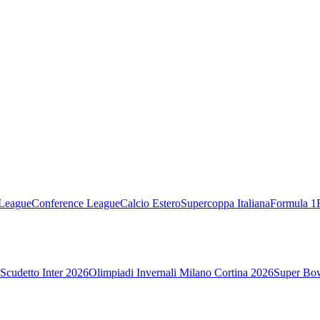
League
Conference League
Calcio Estero
Supercoppa Italiana
Formula 1
Scudetto Inter 2026
Olimpiadi Invernali Milano Cortina 2026
Super Bo