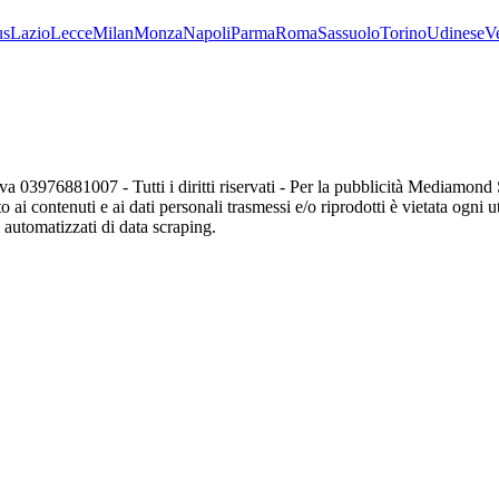
us
Lazio
Lecce
Milan
Monza
Napoli
Parma
Roma
Sassuolo
Torino
Udinese
V
va 03976881007 - Tutti i diritti riservati - Per la pubblicità Mediamon
o ai contenuti e ai dati personali trasmessi e/o riprodotti è vietata ogni 
zi automatizzati di data scraping.