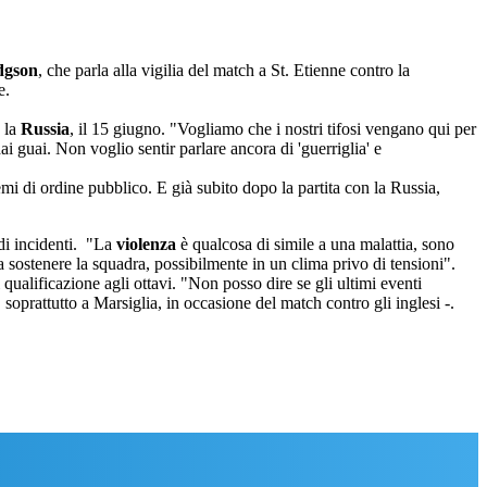
dgson
, che parla alla vigilia del match a St. Etienne contro la
e.
 la
Russia
, il 15 giugno. "Vogliamo che i nostri tifosi vengano qui per
dai guai. Non voglio sentir parlare ancora di 'guerriglia' e
emi di ordine pubblico. E già subito dopo la partita con la Russia,
 di incidenti. "La
violenza
è qualcosa di simile a una malattia, sono
 a sostenere la squadra, possibilmente in un clima privo di tensioni".
 qualificazione agli ottavi. "Non posso dire se gli ultimi eventi
 soprattutto a Marsiglia, in occasione del match contro gli inglesi -.