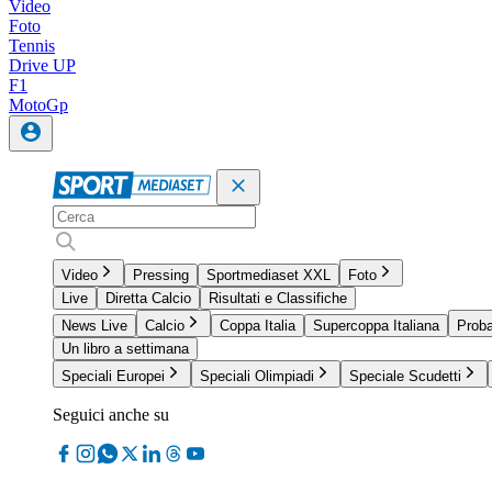
Video
Foto
Tennis
Drive UP
F1
MotoGp
Video
Pressing
Sportmediaset XXL
Foto
Live
Diretta Calcio
Risultati e Classifiche
News Live
Calcio
Coppa Italia
Supercoppa Italiana
Proba
Un libro a settimana
Speciali Europei
Speciali Olimpiadi
Speciale Scudetti
Seguici anche su