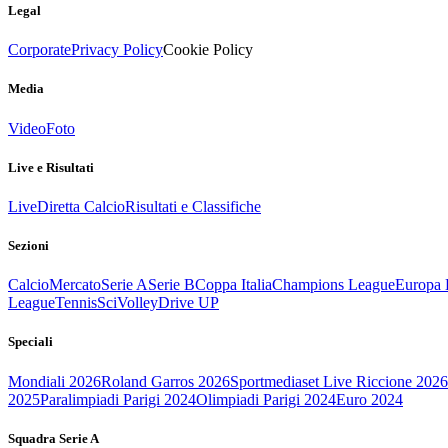
Legal
Corporate
Privacy Policy
Cookie Policy
Media
Video
Foto
Live e Risultati
Live
Diretta Calcio
Risultati e Classifiche
Sezioni
Calcio
Mercato
Serie A
Serie B
Coppa Italia
Champions League
Europa 
League
Tennis
Sci
Volley
Drive UP
Speciali
Mondiali 2026
Roland Garros 2026
Sportmediaset Live Riccione 2026
2025
Paralimpiadi Parigi 2024
Olimpiadi Parigi 2024
Euro 2024
Squadra Serie A