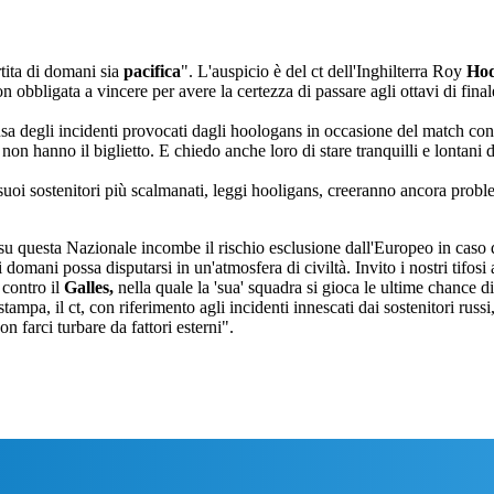
rtita di domani sia
pacifica
". L'auspicio è del ct dell'Inghilterra Roy
Ho
n obbligata a vincere per avere la certezza di passare agli ottavi di final
usa degli incidenti provocati dagli hoologans in occasione del match con
e non hanno il biglietto. E chiedo anche loro di stare tranquilli e lontani 
 suoi sostenitori più scalmanati, leggi hooligans, creeranno ancora probl
 su questa Nazionale incombe il rischio esclusione dall'Europeo in caso
domani possa disputarsi in un'atmosfera di civiltà. Invito i nostri tifosi
 contro il
Galles,
nella quale la 'sua' squadra si gioca le ultime chance di
mpa, il ct, con riferimento agli incidenti innescati dai sostenitori russi,
 farci turbare da fattori esterni".