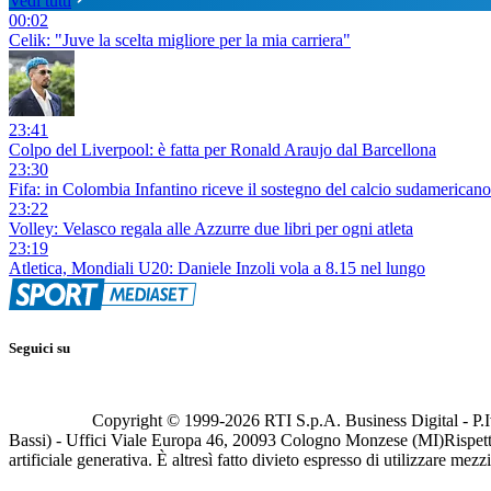
Vedi tutti
00:02
Celik: "Juve la scelta migliore per la mia carriera"
23:41
Colpo del Liverpool: è fatta per Ronald Araujo dal Barcellona
23:30
Fifa: in Colombia Infantino riceve il sostegno del calcio sudamericano
23:22
Volley: Velasco regala alle Azzurre due libri per ogni atleta
23:19
Atletica, Mondiali U20: Daniele Inzoli vola a 8.15 nel lungo
Seguici su
Copyright © 1999-
2026
RTI S.p.A. Business Digital - P.I
Bassi) - Uffici Viale Europa 46, 20093 Cologno Monzese (MI)
Rispett
artificiale generativa. È altresì fatto divieto espresso di utilizzare mez