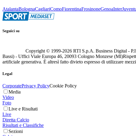
Atalanta
Bologna
Cagliari
Como
Fiorentina
Frosinone
Genoa
Inter
Juvent
Seguici su
Copyright © 1999-
2026
RTI S.p.A. Business Digital - P.I
Bassi) - Uffici Viale Europa 46, 20093 Cologno Monzese (MI)
Rispett
artificiale generativa. È altresì fatto divieto espresso di utilizzare mez
Legal
Corporate
Privacy Policy
Cookie Policy
Media
Video
Foto
Live e Risultati
Live
Diretta Calcio
Risultati e Classifiche
Sezioni