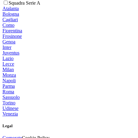
Squadra Serie A
Atalanta
Bologna
Cagliari
Como
Fiorentina
Frosinone
Genoa
Inter
Juventus
Lazio
Lecce
Milan
Monza
Napoli
Parma
Roma
Sassuolo
Torino
Udinese
Venezia
Legal
Corporate
Cookie Policy