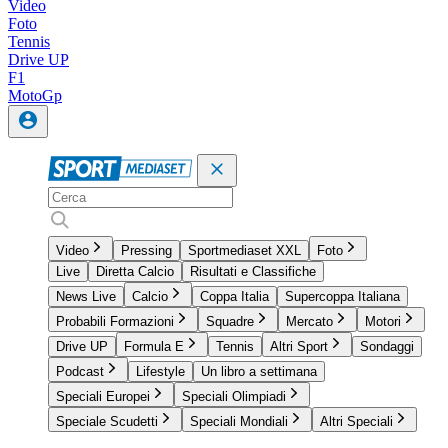
Video
Foto
Tennis
Drive UP
F1
MotoGp
Video
Pressing
Sportmediaset XXL
Foto
Live
Diretta Calcio
Risultati e Classifiche
News Live
Calcio
Coppa Italia
Supercoppa Italiana
Probabili Formazioni
Squadre
Mercato
Motori
Drive UP
Formula E
Tennis
Altri Sport
Sondaggi
Podcast
Lifestyle
Un libro a settimana
Speciali Europei
Speciali Olimpiadi
Speciale Scudetti
Speciali Mondiali
Altri Speciali