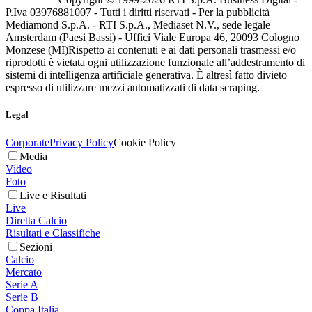
P.Iva 03976881007 - Tutti i diritti riservati - Per la pubblicità
Mediamond S.p.A. - RTI S.p.A., Mediaset N.V., sede legale
Amsterdam (Paesi Bassi) - Uffici Viale Europa 46, 20093 Cologno
Monzese (MI)
Rispetto ai contenuti e ai dati personali trasmessi e/o
riprodotti è vietata ogni utilizzazione funzionale all’addestramento di
sistemi di intelligenza artificiale generativa. È altresì fatto divieto
espresso di utilizzare mezzi automatizzati di data scraping.
Legal
Corporate
Privacy Policy
Cookie Policy
Media
Video
Foto
Live e Risultati
Live
Diretta Calcio
Risultati e Classifiche
Sezioni
Calcio
Mercato
Serie A
Serie B
Coppa Italia