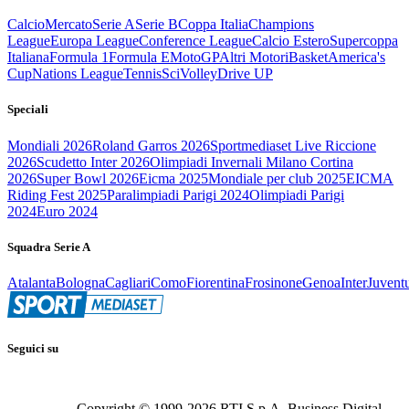
Calcio
Mercato
Serie A
Serie B
Coppa Italia
Champions
League
Europa League
Conference League
Calcio Estero
Supercoppa
Italiana
Formula 1
Formula E
MotoGP
Altri Motori
Basket
America's
Cup
Nations League
Tennis
Sci
Volley
Drive UP
Speciali
Mondiali 2026
Roland Garros 2026
Sportmediaset Live Riccione
2026
Scudetto Inter 2026
Olimpiadi Invernali Milano Cortina
2026
Super Bowl 2026
Eicma 2025
Mondiale per club 2025
EICMA
Riding Fest 2025
Paralimpiadi Parigi 2024
Olimpiadi Parigi
2024
Euro 2024
Squadra Serie A
Atalanta
Bologna
Cagliari
Como
Fiorentina
Frosinone
Genoa
Inter
Juvent
Seguici su
Copyright © 1999-
2026
RTI S.p.A. Business Digital -