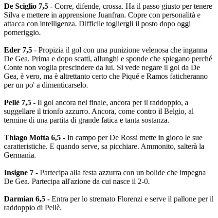
De Sciglio 7,5
- Corre, difende, crossa. Ha il passo giusto per tenere
Silva e mettere in apprensione Juanfran. Copre con personalità e
attacca con intelligenza. Difficile togliergli il posto dopo oggi
pomeriggio.
Eder 7,5
- Propizia il gol con una punizione velenosa che inganna
De Gea. Prima e dopo scatti, allunghi e sponde che spiegano perché
Conte non voglia prescindere da lui. Si vede negare il gol da De
Gea, è vero, ma è altrettanto certo che Piqué e Ramos faticheranno
per un po' a dimenticarselo.
Pellè 7,5
- Il gol ancora nel finale, ancora per il raddoppio, a
suggellare il trionfo azzurro. Ancora, come contro il Belgio, al
termine di una partita di grande fatica e tanta sostanza.
Thiago Motta 6,5
- In campo per De Rossi mette in gioco le sue
caratteristiche. E quando serve, sa picchiare. Ammonito, salterà la
Germania.
Insigne 7
- Partecipa alla festa azzurra con un bolide che impegna
De Gea. Partecipa all'azione da cui nasce il 2-0.
Darmian 6,5 -
Entra per lo stremato Florenzi e serve il pallone per il
raddoppio di Pellè.