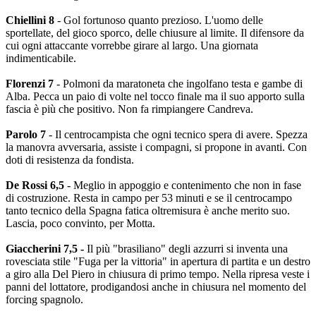
Chiellini 8
- Gol fortunoso quanto prezioso. L'uomo delle
sportellate, del gioco sporco, delle chiusure al limite. Il difensore da
cui ogni attaccante vorrebbe girare al largo. Una giornata
indimenticabile.
Florenzi 7
- Polmoni da maratoneta che ingolfano testa e gambe di
Alba. Pecca un paio di volte nel tocco finale ma il suo apporto sulla
fascia è più che positivo. Non fa rimpiangere Candreva.
Parolo 7
- Il centrocampista che ogni tecnico spera di avere. Spezza
la manovra avversaria, assiste i compagni, si propone in avanti. Con
doti di resistenza da fondista.
De Rossi 6,5
- Meglio in appoggio e contenimento che non in fase
di costruzione. Resta in campo per 53 minuti e se il centrocampo
tanto tecnico della Spagna fatica oltremisura è anche merito suo.
Lascia, poco convinto, per Motta.
Giaccherini 7,5 -
Il più "brasiliano" degli azzurri si inventa una
rovesciata stile "Fuga per la vittoria" in apertura di partita e un destro
a giro alla Del Piero in chiusura di primo tempo. Nella ripresa veste i
panni del lottatore, prodigandosi anche in chiusura nel momento del
forcing spagnolo.