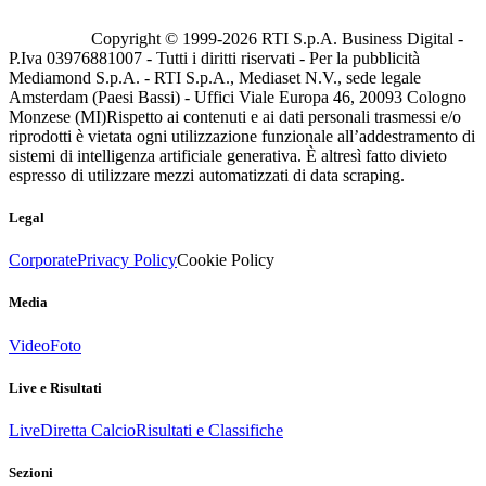
Copyright © 1999-
2026
RTI S.p.A. Business Digital -
P.Iva 03976881007 - Tutti i diritti riservati - Per la pubblicità
Mediamond S.p.A. - RTI S.p.A., Mediaset N.V., sede legale
Amsterdam (Paesi Bassi) - Uffici Viale Europa 46, 20093 Cologno
Monzese (MI)
Rispetto ai contenuti e ai dati personali trasmessi e/o
riprodotti è vietata ogni utilizzazione funzionale all’addestramento di
sistemi di intelligenza artificiale generativa. È altresì fatto divieto
espresso di utilizzare mezzi automatizzati di data scraping.
Legal
Corporate
Privacy Policy
Cookie Policy
Media
Video
Foto
Live e Risultati
Live
Diretta Calcio
Risultati e Classifiche
Sezioni