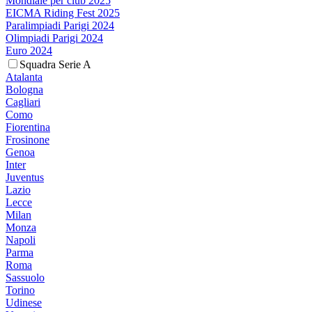
Mondiale per club 2025
EICMA Riding Fest 2025
Paralimpiadi Parigi 2024
Olimpiadi Parigi 2024
Euro 2024
Squadra Serie A
Atalanta
Bologna
Cagliari
Como
Fiorentina
Frosinone
Genoa
Inter
Juventus
Lazio
Lecce
Milan
Monza
Napoli
Parma
Roma
Sassuolo
Torino
Udinese