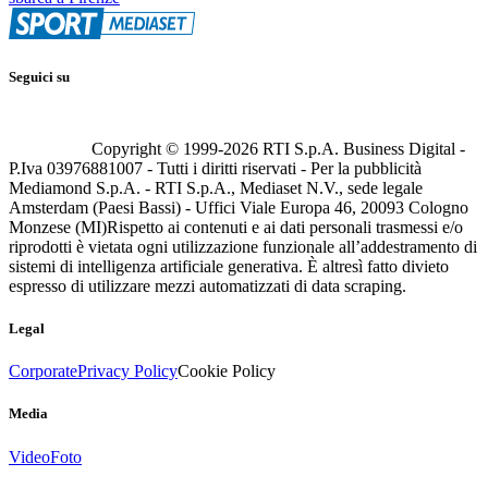
Seguici su
Copyright © 1999-
2026
RTI S.p.A. Business Digital -
P.Iva 03976881007 - Tutti i diritti riservati - Per la pubblicità
Mediamond S.p.A. - RTI S.p.A., Mediaset N.V., sede legale
Amsterdam (Paesi Bassi) - Uffici Viale Europa 46, 20093 Cologno
Monzese (MI)
Rispetto ai contenuti e ai dati personali trasmessi e/o
riprodotti è vietata ogni utilizzazione funzionale all’addestramento di
sistemi di intelligenza artificiale generativa. È altresì fatto divieto
espresso di utilizzare mezzi automatizzati di data scraping.
Legal
Corporate
Privacy Policy
Cookie Policy
Media
Video
Foto