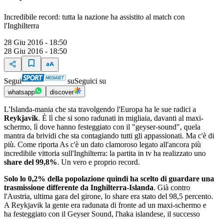
Incredibile record: tutta la nazione ha assistito al match con
l'Inghilterra
28 Giu 2016 - 18:50
28 Giu 2016 - 18:50
Segui
su
Seguici su
whatsapp
discover
L'Islanda-mania che sta travolgendo l'Europa ha le sue radici a
Reykjavik
. È lì che si sono radunati in migliaia, davanti al maxi-
schermo, lì dove hanno festeggiato con il "geyser-sound", quela
mantra da brividi che sta contagiando tutti gli appassionati. Ma c'è di
più. Come riporta As c'è un dato clamoroso legato all'ancora più
incredibile vittoria sull'Inghilterra: la partita in tv ha realizzato uno
share del 99,8%
. Un vero e proprio record.
Solo lo 0,2% della popolazione quindi ha scelto di guardare una
trasmissione differente da Inghilterra-Islanda
. Già contro
l'Austria, ultima gara del girone, lo share era stato del 98,5 percento.
A Reykjavik la gente era radunata di fronte ad un maxi-schermo e
ha festeggiato con il Geyser Sound, l'haka islandese, il successo