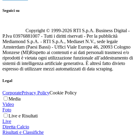
Seguici su
Copyright © 1999-
2026
RTI S.p.A. Business Digital -
P.Iva 03976881007 - Tutti i diritti riservati - Per la pubblicità
Mediamond S.p.A. - RTI S.p.A., Mediaset N.V., sede legale
Amsterdam (Paesi Bassi) - Uffici Viale Europa 46, 20093 Cologno
Monzese (MI)
Rispetto ai contenuti e ai dati personali trasmessi e/o
riprodotti è vietata ogni utilizzazione funzionale all’addestramento di
sistemi di intelligenza artificiale generativa. È altresì fatto divieto
espresso di utilizzare mezzi automatizzati di data scraping.
Legal
Corporate
Privacy Policy
Cookie Policy
Media
Video
Foto
Live e Risultati
Live
Diretta Calcio
Risultati e Classifiche