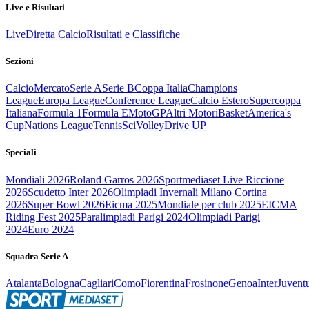
Live e Risultati
Live
Diretta Calcio
Risultati e Classifiche
Sezioni
Calcio
Mercato
Serie A
Serie B
Coppa Italia
Champions
League
Europa League
Conference League
Calcio Estero
Supercoppa
Italiana
Formula 1
Formula E
MotoGP
Altri Motori
Basket
America's
Cup
Nations League
Tennis
Sci
Volley
Drive UP
Speciali
Mondiali 2026
Roland Garros 2026
Sportmediaset Live Riccione
2026
Scudetto Inter 2026
Olimpiadi Invernali Milano Cortina
2026
Super Bowl 2026
Eicma 2025
Mondiale per club 2025
EICMA
Riding Fest 2025
Paralimpiadi Parigi 2024
Olimpiadi Parigi
2024
Euro 2024
Squadra Serie A
Atalanta
Bologna
Cagliari
Como
Fiorentina
Frosinone
Genoa
Inter
Juvent