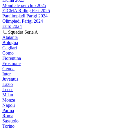
Eicma 2025
Mondiale per club 2025
EICMA Riding Fest 2025
Paralimpiadi Parigi 2024
Olimpiadi Parigi 2024
Euro 2024
Squadra Serie A
Atalanta
Bologna
Cagliari
Como
Fiorentina
Frosinone
Genoa
Inter
Juventus
Lazio
Lecce
Milan
Monza
Napoli
Parma
Roma
Sassuolo
Torino