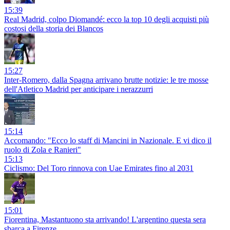
15:39
Real Madrid, colpo Diomandé: ecco la top 10 degli acquisti più
costosi della storia dei Blancos
15:27
Inter-Romero, dalla Spagna arrivano brutte notizie: le tre mosse
dell'Atletico Madrid per anticipare i nerazzurri
15:14
Accomando: "Ecco lo staff di Mancini in Nazionale. E vi dico il
ruolo di Zola e Ranieri"
15:13
Ciclismo: Del Toro rinnova con Uae Emirates fino al 2031
15:01
Fiorentina, Mastantuono sta arrivando! L'argentino questa sera
sbarca a Firenze