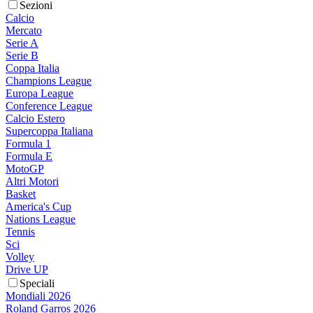
Sezioni
Calcio
Mercato
Serie A
Serie B
Coppa Italia
Champions League
Europa League
Conference League
Calcio Estero
Supercoppa Italiana
Formula 1
Formula E
MotoGP
Altri Motori
Basket
America's Cup
Nations League
Tennis
Sci
Volley
Drive UP
Speciali
Mondiali 2026
Roland Garros 2026