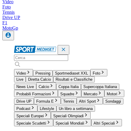
Video
Foto
Tennis
Drive UP
F1
MotoGp
Video
Pressing
Sportmediaset XXL
Foto
Live
Diretta Calcio
Risultati e Classifiche
News Live
Calcio
Coppa Italia
Supercoppa Italiana
Probabili Formazioni
Squadre
Mercato
Motori
Drive UP
Formula E
Tennis
Altri Sport
Sondaggi
Podcast
Lifestyle
Un libro a settimana
Speciali Europei
Speciali Olimpiadi
Speciale Scudetti
Speciali Mondiali
Altri Speciali