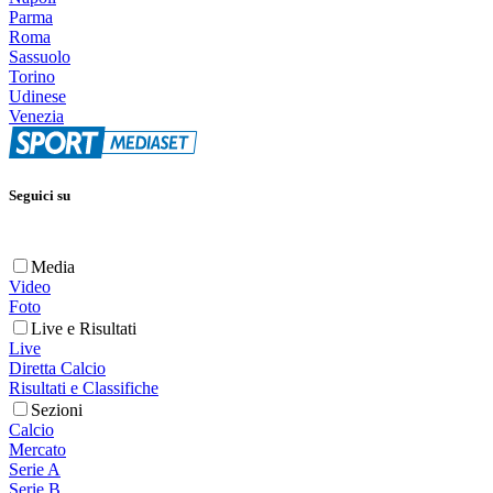
Parma
Roma
Sassuolo
Torino
Udinese
Venezia
Seguici su
Media
Video
Foto
Live e Risultati
Live
Diretta Calcio
Risultati e Classifiche
Sezioni
Calcio
Mercato
Serie A
Serie B