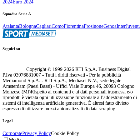
2024
Euro 2024
Squadra Serie A
Atalanta
Bologna
Cagliari
Como
Fiorentina
Frosinone
Genoa
Inter
Juvent
Seguici su
Copyright © 1999-
2026
RTI S.p.A. Business Digital -
P.Iva 03976881007 - Tutti i diritti riservati - Per la pubblicità
Mediamond S.p.A. - RTI S.p.A., Mediaset N.V., sede legale
Amsterdam (Paesi Bassi) - Uffici Viale Europa 46, 20093 Cologno
Monzese (MI)
Rispetto ai contenuti e ai dati personali trasmessi e/o
riprodotti è vietata ogni utilizzazione funzionale all’addestramento di
sistemi di intelligenza artificiale generativa. È altresì fatto divieto
espresso di utilizzare mezzi automatizzati di data scraping.
Legal
Corporate
Privacy Policy
Cookie Policy
Media