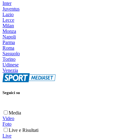
Inter
Juventus
Lazio
Lecce
Milan
Monza
Napoli
Parma
Roma
Sassuolo
Torino
Udinese
Venezia
Seguici su
Media
Video
Foto
Live e Risultati
Live