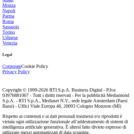
Monza
Napoli
Parma
Roma
Sassuolo
Torino
Udinese
Venezia
Legal
Corporate
Cookie Policy
Privacy Policy
Copyright © 1999-
2026
RTI S.p.A. Business Digital - P.Iva
03976881007 - Tutti i diritti riservati - Per la pubblicità Mediamond
S.p.A. - RTI S.p.A., Mediaset N.V., sede legale Amsterdam (Paesi
Bassi) - Uffici Viale Europa 46, 20093 Cologno Monzese (MI)
Rispetto ai contenuti e ai dati personali trasmessi e/o riprodotti è
vietata ogni utilizzazione funzionale all’addestramento di sistemi di
intelligenza artificiale generativa. È altresì fatto divieto espresso di
utilizzare mezzi automatizzati di data scraping.