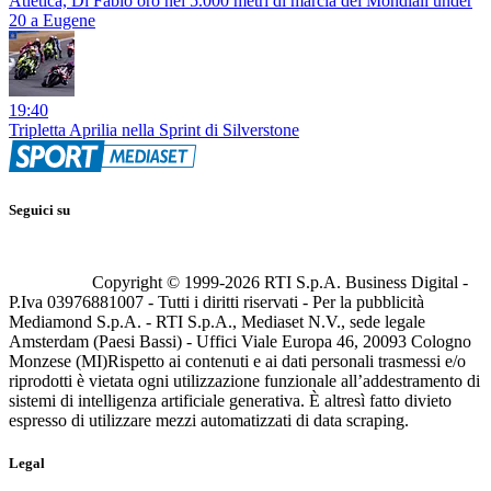
Atletica, Di Fabio oro nei 5.000 metri di marcia dei Mondiali under
20 a Eugene
19:40
Tripletta Aprilia nella Sprint di Silverstone
Seguici su
Copyright © 1999-
2026
RTI S.p.A. Business Digital -
P.Iva 03976881007 - Tutti i diritti riservati - Per la pubblicità
Mediamond S.p.A. - RTI S.p.A., Mediaset N.V., sede legale
Amsterdam (Paesi Bassi) - Uffici Viale Europa 46, 20093 Cologno
Monzese (MI)
Rispetto ai contenuti e ai dati personali trasmessi e/o
riprodotti è vietata ogni utilizzazione funzionale all’addestramento di
sistemi di intelligenza artificiale generativa. È altresì fatto divieto
espresso di utilizzare mezzi automatizzati di data scraping.
Legal