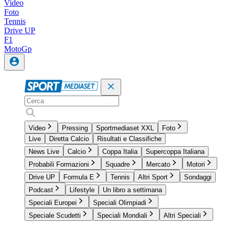
Video
Foto
Tennis
Drive UP
F1
MotoGp
Video
Pressing
Sportmediaset XXL
Foto
Live
Diretta Calcio
Risultati e Classifiche
News Live
Calcio
Coppa Italia
Supercoppa Italiana
Probabili Formazioni
Squadre
Mercato
Motori
Drive UP
Formula E
Tennis
Altri Sport
Sondaggi
Podcast
Lifestyle
Un libro a settimana
Speciali Europei
Speciali Olimpiadi
Speciale Scudetti
Speciali Mondiali
Altri Speciali