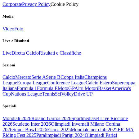
Corporate
Privacy Policy
Cookie Policy
Media
Video
Foto
Live e Risultati
Live
Diretta Calcio
Risultati e Classifiche
Sezioni
Calcio
Mercato
Serie A
Serie B
Coppa Italia
Champions
League
Europa League
Conference League
Calcio Estero
Supercoppa
Italiana
Formula 1
Formula E
MotoGP
Altri Motori
Basket
America's
Cup
Nations League
Tennis
Sci
Volley
Drive UP
Speciali
Mondiali 2026
Roland Garros 2026
Sportmediaset Live Riccione
2026
Scudetto Inter 2026
Olimpiadi Invernali Milano Cortina
2026
Super Bowl 2026
Eicma 2025
Mondiale per club 2025
EICMA
Riding Fest 2025
Paralimpiadi Parigi 2024
Olimpiadi Parigi