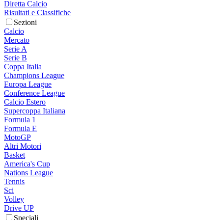
Diretta Calcio
Risultati e Classifiche
Sezioni
Calcio
Mercato
Serie A
Serie B
Coppa Italia
Champions League
Europa League
Conference League
Calcio Estero
Supercoppa Italiana
Formula 1
Formula E
MotoGP
Altri Motori
Basket
America's Cup
Nations League
Tennis
Sci
Volley
Drive UP
Speciali