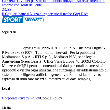
La Uefa scava nel passato di Infantino: indagine su risarcimento ad
amante con soldi dell'ente
23:55
Il Cagliari batte il Nizza ai rigori: suo il trofeo Gigi Riva
Seguici su
Copyright © 1999-
2026
RTI S.p.A. Business Digital -
P.Iva 03976881007 - Tutti i diritti riservati - Per la pubblicità
Mediamond S.p.A. - RTI S.p.A., Mediaset N.V., sede legale
Amsterdam (Paesi Bassi) - Uffici Viale Europa 46, 20093 Cologno
Monzese (MI)
Rispetto ai contenuti e ai dati personali trasmessi e/o
riprodotti è vietata ogni utilizzazione funzionale all’addestramento di
sistemi di intelligenza artificiale generativa. È altresì fatto divieto
espresso di utilizzare mezzi automatizzati di data scraping.
Legal
Corporate
Privacy Policy
Cookie Policy
Media