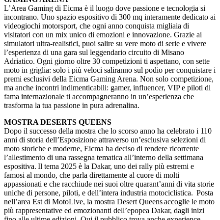
L’Area Gaming di Eicma è il luogo dove passione e tecnologia si
incontrano. Uno spazio espositivo di 300 mq interamente dedicato ai
videogiochi motorsport, che ogni anno conquista migliaia di
visitatori con un mix unico di emozioni e innovazione. Grazie ai
simulatori ultra-realistici, puoi salire su vere moto di serie e vivere
l’esperienza di una gara sul leggendario circuito di Misano
Adriatico. Ogni giorno oltre 30 competizioni ti aspettano, con sette
moto in griglia: solo i più veloci saliranno sul podio per conquistare i
premi esclusivi della Eicma Gaming Arena. Non solo competizione,
ma anche incontri indimenticabili: gamer, influencer, VIP e piloti di
fama internazionale ti accompagneranno in un’esperienza che
trasforma la tua passione in pura adrenalina.
MOSTRA DESERTS QUEENS
Dopo il successo della mostra che lo scorso anno ha celebrato i 110
anni di storia dell’Esposizione attraverso un’esclusiva selezioni di
moto storiche e moderne, Eicma ha deciso di rendere ricorrente
l’allestimento di una rassegna tematica all’interno della settimana
espositiva. Il tema 2025 è la Dakar, uno dei rally più estremi e
famosi al mondo, che parla direttamente al cuore di molti
appassionati e che racchiude nei suoi oltre quarant’anni di vita storie
uniche di persone, piloti, e dell’intera industria motociclistica. Posta
nell’area Est di MotoLive, la mostra Desert Queens accoglie le moto
più rappresentative ed emozionanti dell’epopea Dakar, dagli inizi
fino alle ultime edizioni. Qui il pubblico trova anche experience