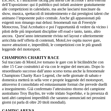
EICMA. È l’attrazione racing più attesa che accende l’area esterna
dell’Esposizione: qui il pubblico può infatti assistere gratuitamente
alle competizioni in calendario, ma anche lasciarsi trascinare da
show, musica, spettacoli di intrattenimento e dai prestigiosi talent che
animano l’imponente palco centrale. Anche gli appassionati più
esigenti non rimango mai delusi: fenomenali run di Freestyle
Motocross, Trial Acrobatico e poi l’opportunità di vedere da vicino i
piloti delle più importanti discipline off-road e tanto, tanto, altro
ancora. Quest’anno interamente rivista nel layout e ulteriormente
arricchita nell’offerta di contenuti, MotoLive ospita nuove gare,
nuove attrazioni e, imperdibili, le competizioni con le più grandi
leggende del motorsport.
CHAMPIONS CHARITY RACE
Sul tracciato di MotoLive tornano le gare con le bicilindriche con
oltre 15 Case costruttrici al via con le regine del mercato. Dopo lo
straordinario successo dall’anno scorso torna anche la fenomenale
Champions Charity Race Legend, che nelle giornate di sabato e
domenica metterà in sella vere e proprie leggende del motorsport,
attraverso il consolidato ed entusiasmante format che prevede duelli
a inseguimento. Già confermato l’attesissimo ritorno del campione
australiano Troy Bayliss, tre volte iridato Superbike, e la presenza di
tanti altri campioni imperdibili che saranno annunciati nei prossimi
giorni (si parla di oltre 20 titoli mondiali).
GAMING ARENA