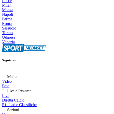
Lecce
Milan
Monza
Napoli
Parma
Roma
Sassuolo
Torino
Udinese
Venezia
Seguici su
Media
Video
Foto
Live e Risultati
Live
Diretta Calcio
Risultati e Classifiche
Sezioni