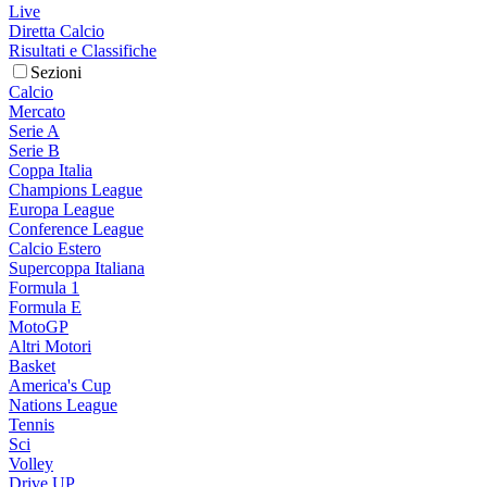
Live
Diretta Calcio
Risultati e Classifiche
Sezioni
Calcio
Mercato
Serie A
Serie B
Coppa Italia
Champions League
Europa League
Conference League
Calcio Estero
Supercoppa Italiana
Formula 1
Formula E
MotoGP
Altri Motori
Basket
America's Cup
Nations League
Tennis
Sci
Volley
Drive UP