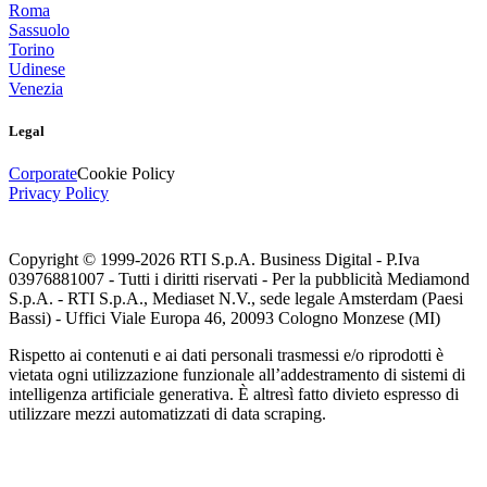
Roma
Sassuolo
Torino
Udinese
Venezia
Legal
Corporate
Cookie Policy
Privacy Policy
Copyright © 1999-
2026
RTI S.p.A. Business Digital - P.Iva
03976881007 - Tutti i diritti riservati - Per la pubblicità Mediamond
S.p.A. - RTI S.p.A., Mediaset N.V., sede legale Amsterdam (Paesi
Bassi) - Uffici Viale Europa 46, 20093 Cologno Monzese (MI)
Rispetto ai contenuti e ai dati personali trasmessi e/o riprodotti è
vietata ogni utilizzazione funzionale all’addestramento di sistemi di
intelligenza artificiale generativa. È altresì fatto divieto espresso di
utilizzare mezzi automatizzati di data scraping.