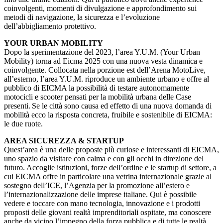
coinvolgenti, momenti di divulgazione e approfondimento sui
metodi di navigazione, la sicurezza e l’evoluzione
dell’abbigliamento protettivo.
YOUR URBAN MOBILITY
Dopo la sperimentazione del 2023, l’area Y.U.M. (Your Urban
Mobility) torna ad Eicma 2025 con una nuova vesta dinamica e
coinvolgente. Collocata nella porzione est dell’Arena MotoLive,
all’esterno, l’area Y.U.M. riproduce un ambiente urbano e offre al
pubblico di EICMA la possibilità di testare autonomamente
motocicli e scooter pensati per la mobilità urbana delle Case
presenti. Se le città sono causa ed effetto di una nuova domanda di
mobilità ecco la risposta concreta, fruibile e sostenibile di EICMA:
le due ruote.
AREA SICUREZZA & STARTUP
Quest’area è una delle proposte più curiose e interessanti di EICMA,
uno spazio da visitare con calma e con gli occhi in direzione del
futuro. Accoglie istituzioni, forze dell’ordine e le startup di settore, a
cui EICMA offre in particolare una vetrina internazionale grazie al
sostegno dell’ICE, l’Agenzia per la promozione all’estero e
l’internazionalizzazione delle imprese italiane. Qui è possibile
vedere e toccare con mano tecnologia, innovazione e i prodotti
proposti delle giovani realtà imprenditoriali ospitate, ma conoscere
anche da vicino l’impegno della forza pubblica e di tutte le realtà