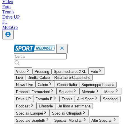
Video
Foto
Tennis
Drive UP
F1
MotoGp
Video
Pressing
Sportmediaset XXL
Foto
Live
Diretta Calcio
Risultati e Classifiche
News Live
Calcio
Coppa Italia
Supercoppa Italiana
Probabili Formazioni
Squadre
Mercato
Motori
Drive UP
Formula E
Tennis
Altri Sport
Sondaggi
Podcast
Lifestyle
Un libro a settimana
Speciali Europei
Speciali Olimpiadi
Speciale Scudetti
Speciali Mondiali
Altri Speciali