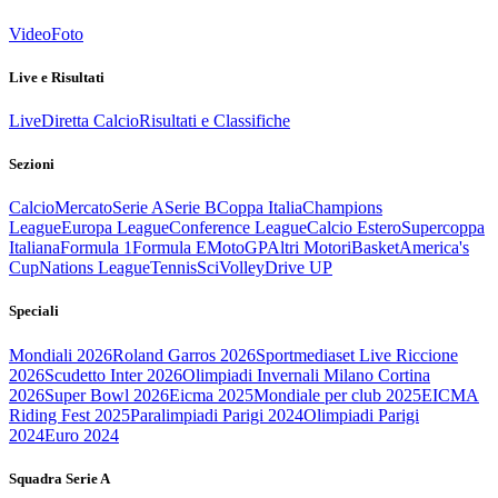
Video
Foto
Live e Risultati
Live
Diretta Calcio
Risultati e Classifiche
Sezioni
Calcio
Mercato
Serie A
Serie B
Coppa Italia
Champions
League
Europa League
Conference League
Calcio Estero
Supercoppa
Italiana
Formula 1
Formula E
MotoGP
Altri Motori
Basket
America's
Cup
Nations League
Tennis
Sci
Volley
Drive UP
Speciali
Mondiali 2026
Roland Garros 2026
Sportmediaset Live Riccione
2026
Scudetto Inter 2026
Olimpiadi Invernali Milano Cortina
2026
Super Bowl 2026
Eicma 2025
Mondiale per club 2025
EICMA
Riding Fest 2025
Paralimpiadi Parigi 2024
Olimpiadi Parigi
2024
Euro 2024
Squadra Serie A