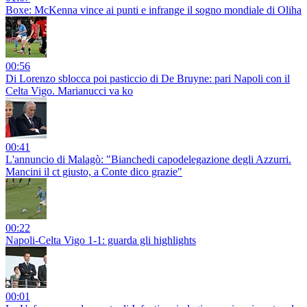
Boxe: McKenna vince ai punti e infrange il sogno mondiale di Oliha
00:56
Di Lorenzo sblocca poi pasticcio di De Bruyne: pari Napoli con il
Celta Vigo. Marianucci va ko
00:41
L'annuncio di Malagò: "Bianchedi capodelegazione degli Azzurri.
Mancini il ct giusto, a Conte dico grazie"
00:22
Napoli-Celta Vigo 1-1: guarda gli highlights
00:01