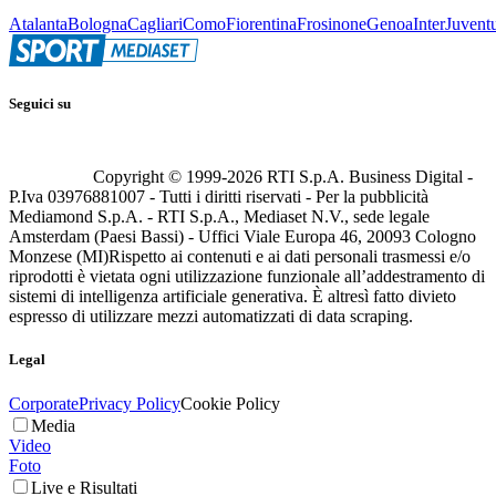
Atalanta
Bologna
Cagliari
Como
Fiorentina
Frosinone
Genoa
Inter
Juvent
Seguici su
Copyright © 1999-
2026
RTI S.p.A. Business Digital -
P.Iva 03976881007 - Tutti i diritti riservati - Per la pubblicità
Mediamond S.p.A. - RTI S.p.A., Mediaset N.V., sede legale
Amsterdam (Paesi Bassi) - Uffici Viale Europa 46, 20093 Cologno
Monzese (MI)
Rispetto ai contenuti e ai dati personali trasmessi e/o
riprodotti è vietata ogni utilizzazione funzionale all’addestramento di
sistemi di intelligenza artificiale generativa. È altresì fatto divieto
espresso di utilizzare mezzi automatizzati di data scraping.
Legal
Corporate
Privacy Policy
Cookie Policy
Media
Video
Foto
Live e Risultati