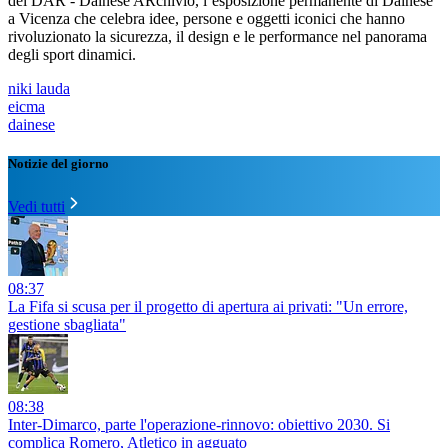
del DAR - Dainese ARchivio, l’esposizione permanente di Dainese
a Vicenza che celebra idee, persone e oggetti iconici che hanno
rivoluzionato la sicurezza, il design e le performance nel panorama
degli sport dinamici.
niki lauda
eicma
dainese
Notizie del giorno
Vedi tutti
08:37
La Fifa si scusa per il progetto di apertura ai privati: "Un errore,
gestione sbagliata"
08:38
Inter-Dimarco, parte l'operazione-rinnovo: obiettivo 2030. Si
complica Romero, Atletico in agguato