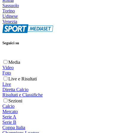
Roma
Sassuolo
Torino
Udinese
Venezia
Seguici su
Media
Video
Foto
Live e Risultati
Live
Diretta Calcio
Risultati e Classifiche
Sezioni
Calcio
Mercato
Serie A
Serie B
Coppa Italia
Champions League