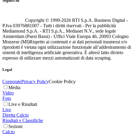
Seguici su
Copyright © 1999-
2026
RTI S.p.A. Business Digital -
P.Iva 03976881007 - Tutti i diritti riservati - Per la pubblicità
Mediamond S.p.A. - RTI S.p.A., Mediaset N.V., sede legale
Amsterdam (Paesi Bassi) - Uffici Viale Europa 46, 20093 Cologno
Monzese (MI)
Rispetto ai contenuti e ai dati personali trasmessi e/o
riprodotti è vietata ogni utilizzazione funzionale all’addestramento di
sistemi di intelligenza artificiale generativa. È altresì fatto divieto
espresso di utilizzare mezzi automatizzati di data scraping.
Legal
Corporate
Privacy Policy
Cookie Policy
Media
Video
Foto
Live e Risultati
Live
Diretta Calcio
Risultati e Classifiche
Sezioni
Calcio