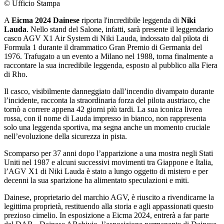
© Ufficio Stampa
A
Eicma
2024
Dainese
riporta l'incredibile leggenda di
Niki
Lauda
. Nello stand del Salone, infatti, sarà presente il leggendario
casco AGV X1 Air System di Niki Lauda, indossato dal pilota di
Formula 1 durante il drammatico Gran Premio di Germania del
1976. Trafugato a un evento a Milano nel 1988, torna finalmente a
raccontare la sua incredibile leggenda, esposto al pubblico alla Fiera
di Rho.
Il casco, visibilmente danneggiato dall’incendio divampato durante
l’incidente, racconta la straordinaria forza del pilota austriaco, che
tornò a correre appena 42 giorni più tardi. La sua iconica livrea
rossa, con il nome di Lauda impresso in bianco, non rappresenta
solo una leggenda sportiva, ma segna anche un momento cruciale
nell’evoluzione della sicurezza in pista.
Scomparso per 37 anni dopo l’apparizione a una mostra negli Stati
Uniti nel 1987 e alcuni successivi movimenti tra Giappone e Italia,
l’AGV X1 di Niki Lauda è stato a lungo oggetto di mistero e per
decenni la sua sparizione ha alimentato speculazioni e miti.
Dainese, proprietario del marchio AGV, è riuscito a rivendicarne la
legittima proprietà, restituendo alla storia e agli appassionati questo
prezioso cimelio. In esposizione a Eicma 2024, entrerà a far parte