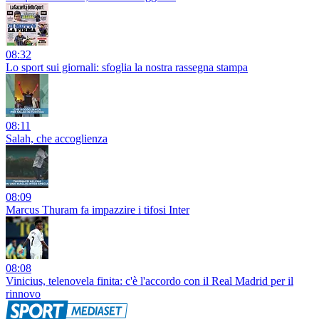
08:32
Lo sport sui giornali: sfoglia la nostra rassegna stampa
08:11
Salah, che accoglienza
08:09
Marcus Thuram fa impazzire i tifosi Inter
08:08
Vinicius, telenovela finita: c'è l'accordo con il Real Madrid per il
rinnovo