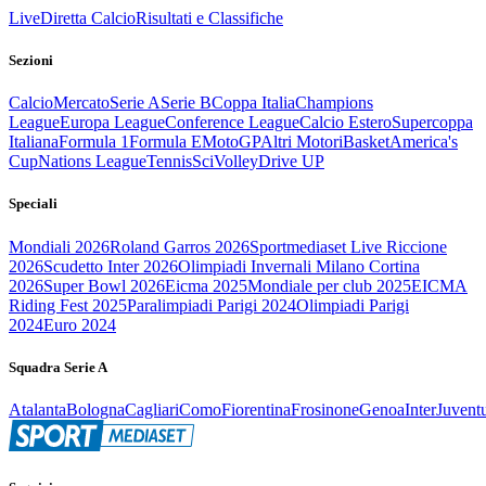
Live
Diretta Calcio
Risultati e Classifiche
Sezioni
Calcio
Mercato
Serie A
Serie B
Coppa Italia
Champions
League
Europa League
Conference League
Calcio Estero
Supercoppa
Italiana
Formula 1
Formula E
MotoGP
Altri Motori
Basket
America's
Cup
Nations League
Tennis
Sci
Volley
Drive UP
Speciali
Mondiali 2026
Roland Garros 2026
Sportmediaset Live Riccione
2026
Scudetto Inter 2026
Olimpiadi Invernali Milano Cortina
2026
Super Bowl 2026
Eicma 2025
Mondiale per club 2025
EICMA
Riding Fest 2025
Paralimpiadi Parigi 2024
Olimpiadi Parigi
2024
Euro 2024
Squadra Serie A
Atalanta
Bologna
Cagliari
Como
Fiorentina
Frosinone
Genoa
Inter
Juvent