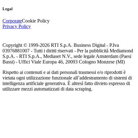
Legal
Corporate
Cookie Policy
Privacy Policy
Copyright © 1999-
2026
RTI S.p.A. Business Digital - P.Iva
03976881007 - Tutti i diritti riservati - Per la pubblicità Mediamond
S.p.A. - RTI S.p.A., Mediaset N.V., sede legale Amsterdam (Paesi
Bassi) - Uffici Viale Europa 46, 20093 Cologno Monzese (MI)
Rispetto ai contenuti e ai dati personali trasmessi e/o riprodotti è
vietata ogni utilizzazione funzionale all’addestramento di sistemi di
intelligenza artificiale generativa. È altresì fatto divieto espresso di
utilizzare mezzi automatizzati di data scraping.