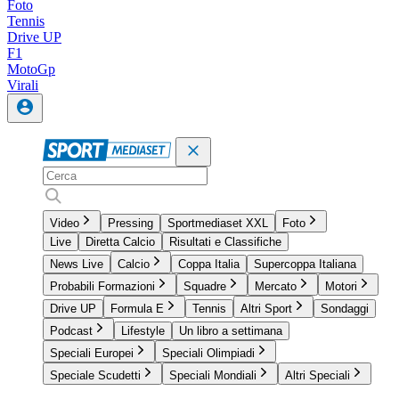
Foto
Tennis
Drive UP
F1
MotoGp
Virali
Video
Pressing
Sportmediaset XXL
Foto
Live
Diretta Calcio
Risultati e Classifiche
News Live
Calcio
Coppa Italia
Supercoppa Italiana
Probabili Formazioni
Squadre
Mercato
Motori
Drive UP
Formula E
Tennis
Altri Sport
Sondaggi
Podcast
Lifestyle
Un libro a settimana
Speciali Europei
Speciali Olimpiadi
Speciale Scudetti
Speciali Mondiali
Altri Speciali