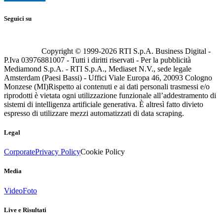
Seguici su
Copyright © 1999-
2026
RTI S.p.A. Business Digital -
P.Iva 03976881007 - Tutti i diritti riservati - Per la pubblicità
Mediamond S.p.A. - RTI S.p.A., Mediaset N.V., sede legale
Amsterdam (Paesi Bassi) - Uffici Viale Europa 46, 20093 Cologno
Monzese (MI)
Rispetto ai contenuti e ai dati personali trasmessi e/o
riprodotti è vietata ogni utilizzazione funzionale all’addestramento di
sistemi di intelligenza artificiale generativa. È altresì fatto divieto
espresso di utilizzare mezzi automatizzati di data scraping.
Legal
Corporate
Privacy Policy
Cookie Policy
Media
Video
Foto
Live e Risultati