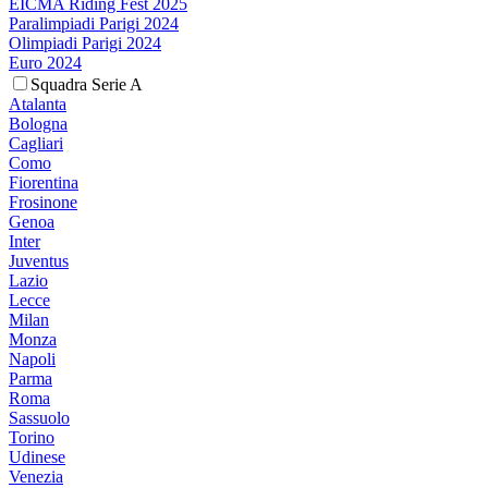
EICMA Riding Fest 2025
Paralimpiadi Parigi 2024
Olimpiadi Parigi 2024
Euro 2024
Squadra Serie A
Atalanta
Bologna
Cagliari
Como
Fiorentina
Frosinone
Genoa
Inter
Juventus
Lazio
Lecce
Milan
Monza
Napoli
Parma
Roma
Sassuolo
Torino
Udinese
Venezia