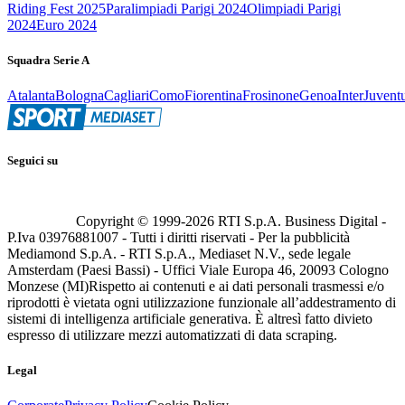
Riding Fest 2025
Paralimpiadi Parigi 2024
Olimpiadi Parigi
2024
Euro 2024
Squadra Serie A
Atalanta
Bologna
Cagliari
Como
Fiorentina
Frosinone
Genoa
Inter
Juvent
Seguici su
Copyright © 1999-
2026
RTI S.p.A. Business Digital -
P.Iva 03976881007 - Tutti i diritti riservati - Per la pubblicità
Mediamond S.p.A. - RTI S.p.A., Mediaset N.V., sede legale
Amsterdam (Paesi Bassi) - Uffici Viale Europa 46, 20093 Cologno
Monzese (MI)
Rispetto ai contenuti e ai dati personali trasmessi e/o
riprodotti è vietata ogni utilizzazione funzionale all’addestramento di
sistemi di intelligenza artificiale generativa. È altresì fatto divieto
espresso di utilizzare mezzi automatizzati di data scraping.
Legal