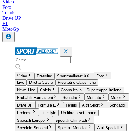
Video
Foto
Tennis
Drive UP
F1
MotoGp
Video
Pressing
Sportmediaset XXL
Foto
Live
Diretta Calcio
Risultati e Classifiche
News Live
Calcio
Coppa Italia
Supercoppa Italiana
Probabili Formazioni
Squadre
Mercato
Motori
Drive UP
Formula E
Tennis
Altri Sport
Sondaggi
Podcast
Lifestyle
Un libro a settimana
Speciali Europei
Speciali Olimpiadi
Speciale Scudetti
Speciali Mondiali
Altri Speciali