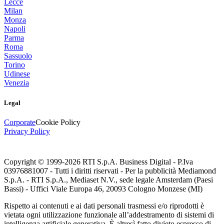
Lecce
Milan
Monza
Napoli
Parma
Roma
Sassuolo
Torino
Udinese
Venezia
Legal
Corporate
Cookie Policy
Privacy Policy
Copyright © 1999-
2026
RTI S.p.A. Business Digital - P.Iva
03976881007 - Tutti i diritti riservati - Per la pubblicità Mediamond
S.p.A. - RTI S.p.A., Mediaset N.V., sede legale Amsterdam (Paesi
Bassi) - Uffici Viale Europa 46, 20093 Cologno Monzese (MI)
Rispetto ai contenuti e ai dati personali trasmessi e/o riprodotti è
vietata ogni utilizzazione funzionale all’addestramento di sistemi di
intelligenza artificiale generativa. È altresì fatto divieto espresso di