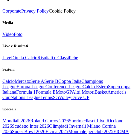
Corporate
Privacy Policy
Cookie Policy
Media
Video
Foto
Live e Risultati
Live
Diretta Calcio
Risultati e Classifiche
Sezioni
Calcio
Mercato
Serie A
Serie B
Coppa Italia
Champions
League
Europa League
Conference League
Calcio Estero
Supercoppa
Italiana
Formula 1
Formula E
MotoGP
Altri Motori
Basket
America's
Cup
Nations League
Tennis
Sci
Volley
Drive UP
Speciali
Mondiali 2026
Roland Garros 2026
Sportmediaset Live Riccione
2026
Scudetto Inter 2026
Olimpiadi Invernali Milano Cortina
2026
Super Bowl 2026
Eicma 2025
Mondiale per club 2025
EICMA