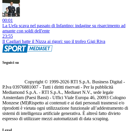
00:01
La Uefa scava nel passato di Infantino: indagine su risarcimento ad
amante con soldi dell'ente
23:55
Il Cagliari batte il Nizza ai rigori: suo il trofeo Gigi Riva
Seguici su
Copyright © 1999-
2026
RTI S.p.A. Business Digital -
P.Iva 03976881007 - Tutti i diritti riservati - Per la pubblicità
Mediamond S.p.A. - RTI S.p.A., Mediaset N.V., sede legale
Amsterdam (Paesi Bassi) - Uffici Viale Europa 46, 20093 Cologno
Monzese (MI)
Rispetto ai contenuti e ai dati personali trasmessi e/o
riprodotti è vietata ogni utilizzazione funzionale all’addestramento di
sistemi di intelligenza artificiale generativa. È altresì fatto divieto
espresso di utilizzare mezzi automatizzati di data scraping.
Legal