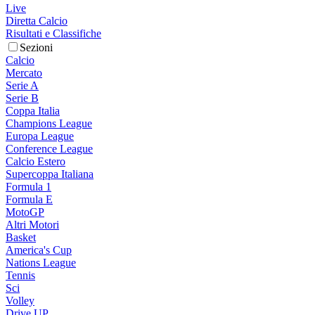
Live
Diretta Calcio
Risultati e Classifiche
Sezioni
Calcio
Mercato
Serie A
Serie B
Coppa Italia
Champions League
Europa League
Conference League
Calcio Estero
Supercoppa Italiana
Formula 1
Formula E
MotoGP
Altri Motori
Basket
America's Cup
Nations League
Tennis
Sci
Volley
Drive UP