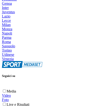
Genoa
Inter
Juventus
Lazio
Lecce
Milan
Monza
Napoli
Parma
Roma
Sassuolo
Torino
Udinese
Venezia
Seguici su
Media
Video
Foto
Live e Risultati