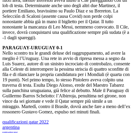
fuori area, mentre Brereton aveva illuso il Cile pareggiando con un
lob di testa. Determinante anche uno degli altri due Martinez, il
portiere Emiliano, bravissimo su Paulo Diaz e su Brereton. La
Selección di Scaloni (assente causa Covid) non perde colpi
nonostante abbia già in mano il biglietto per il Qatar. Il tutto
nonostante la mancanza di Leo Messi, nemmeno convocato. Il Cile,
invece, dovrà conquistarsi una qualificazione sempre più sudata (è a
-1 dagli spareggi).
PARAGUAY-URUGUAY 0-1
Nello scontro tra le grandi deluse del raggruppamento, ad avere la
meglio è l’Uruguay. Una rete in avvio di ripresa messa a segno da
Luis Suarez, autore di un sinistro incrociato di controbalzo, consente
alla Celeste di interrompere la pessima striscia di quattro sconfitte di
fila e di rilanciare la propria candidatura per i Mondiali (è quarta con
19 punti). Nel primo tempo, lo stesso Pistolero aveva colpito una
traversa di testa. Esulta Diego Alonso, erede del Maestro Tabarez
sulla panchina uruguaiana, già felice al debutto. Male il Paraguay di
Guillermo Barros Schelotto: l’Albirroja, penultima nel girone, non
vince da sei giornate e vede il Qatar sempre più simile a un
miraggio. Martedì, contro il Brasile, dovrà anche fare a meno dell’ex
rossonero Gustavo Gomez, espulso nei minuti finali.
qualificazioni qatar 2022
argentina
uruguay