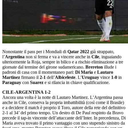
Nonostante il pass per i Mondiali di
Qatar 2022
già strappato,
l’
Argentina
non si ferma e va a vincere anche in
Cile
, inguaiando
ulteriormente la Roja, sempre in bilico e a rischio eliminazione a tre
giornate dal termine del girone sudamericano.
Brereton
illude i
padroni di casa con il momentaneo pari:
Di Maria
e
Lautaro
Martinez
firmano il
2-1
dell’
Albiceleste
. L’
Uruguay
vince
1-0
in
Paraguay
con
Suarez
e si rilancia in chiave qualificazione.
CILE-ARGENTINA 1-2
Ancora una volta è la notte di Lautaro Martinez. L’Argentina passa
anche in Cile, conserva la propria imbattibilità (così come il Brasile)
e a decidere il match è proprio il Toro, autore della rete del definitivo
2-1 al 34’ del primo tempo. Un destro di De Paul respinto da Bravo
precede il tap-in vincente dell’attaccante dell’Inter. In precedenza, Di
Maria aveva trovato il primo vantaggio con uno stupendo sinistro da