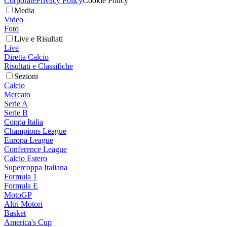
Corporate
Privacy Policy
Cookie Policy
Media
Video
Foto
Live e Risultati
Live
Diretta Calcio
Risultati e Classifiche
Sezioni
Calcio
Mercato
Serie A
Serie B
Coppa Italia
Champions League
Europa League
Conference League
Calcio Estero
Supercoppa Italiana
Formula 1
Formula E
MotoGP
Altri Motori
Basket
America's Cup