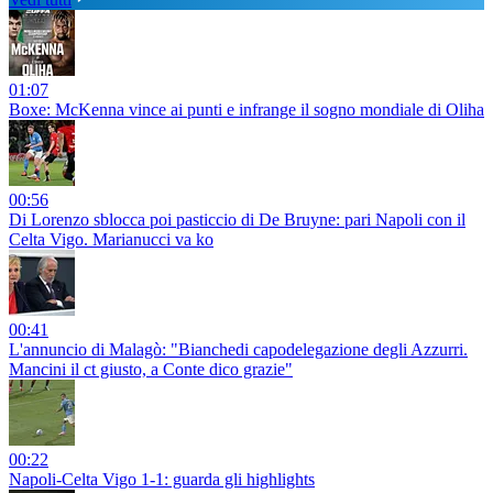
01:07
Boxe: McKenna vince ai punti e infrange il sogno mondiale di Oliha
00:56
Di Lorenzo sblocca poi pasticcio di De Bruyne: pari Napoli con il
Celta Vigo. Marianucci va ko
00:41
L'annuncio di Malagò: "Bianchedi capodelegazione degli Azzurri.
Mancini il ct giusto, a Conte dico grazie"
00:22
Napoli-Celta Vigo 1-1: guarda gli highlights