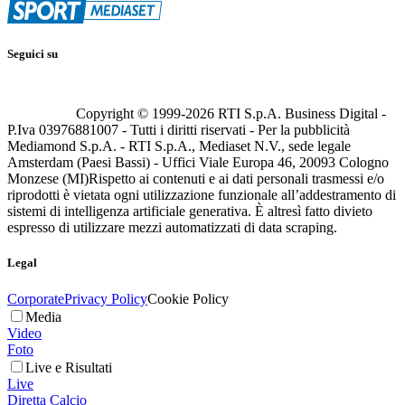
Seguici su
Copyright © 1999-
2026
RTI S.p.A. Business Digital -
P.Iva 03976881007 - Tutti i diritti riservati - Per la pubblicità
Mediamond S.p.A. - RTI S.p.A., Mediaset N.V., sede legale
Amsterdam (Paesi Bassi) - Uffici Viale Europa 46, 20093 Cologno
Monzese (MI)
Rispetto ai contenuti e ai dati personali trasmessi e/o
riprodotti è vietata ogni utilizzazione funzionale all’addestramento di
sistemi di intelligenza artificiale generativa. È altresì fatto divieto
espresso di utilizzare mezzi automatizzati di data scraping.
Legal
Corporate
Privacy Policy
Cookie Policy
Media
Video
Foto
Live e Risultati
Live
Diretta Calcio