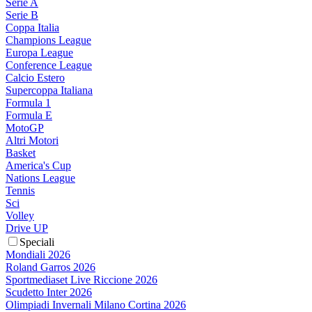
Serie A
Serie B
Coppa Italia
Champions League
Europa League
Conference League
Calcio Estero
Supercoppa Italiana
Formula 1
Formula E
MotoGP
Altri Motori
Basket
America's Cup
Nations League
Tennis
Sci
Volley
Drive UP
Speciali
Mondiali 2026
Roland Garros 2026
Sportmediaset Live Riccione 2026
Scudetto Inter 2026
Olimpiadi Invernali Milano Cortina 2026