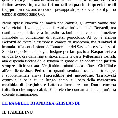
fortino avversario, ma tra
tiri murati
e
qualche imprecisione di
troppo
non riescono a creare i presupposti per sbloccarla e il primo
tempo si chiude sullo 0-0.
Nella ripresa l'inerzia del match non cambia, gli azzurri vanno due
volte vicini al vantaggio con iniziative individuali di
Berardi
, ma
continuano a faticare a imbastire azioni pulite capaci di mettere
Immobile in condizione di rendersi pericoloso. Al 63' è ancora
Berardi
ad avere la clamorosa chance di sbloccarla, ma
Aliovski si
immola
sulla conclusione dell'attaccante del Sassuolo e salva i suoi.
Subito dopo Mancini toglie Insigne per far spazio a
Raspadori
e a
un quarto d'ora dalla fine si gioca anche le carte
Pellegrini e Tonali
,
alla disperata ricerca della scintilla in grado di sbloccare una
partita
sempre più incartata
. Negli ultimi minuti tocca infine a
Chiellini
e
all'esordiente
Joao Pedro
, ma quando sembra tracciata la strada per
i supplementari arriva l'
incredibile gol macedone
:
Trajkovski
controlla la palla su un lungo lancio, si libera della
marcatura
morbida di Jorginho
e batte da fuori area un
Donnarumma
tutt'altro che impeccabile
. È la rete che condanna l'Italia a un'altra
cocente eliminazione.
LE PAGELLE DI ANDREA GHISLANDI
IL TABELLINO