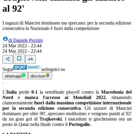
al 92'
I ragazzi di Mancini dominano ma sprecano: per la seconda edizione
consecutiva la Nazionale è fuori dalla competizione
di
Daniele Pezzini
24 Mar 2022 - 22:44
24 Mar 2022 - 22:44
Segui
su
Seguici su
whatsapp
discover
L'
Italia
perde
0-1
la semifinale playoff contro la
Macedonia del
Nord
e
manca l'accesso ai Mondiali 2022
, rimanendo
clamorosamente
fuori dalla massima competizione internazionale
per la seconda edizione consecutiva
. Gli azzurri di Mancini
dominano per oltre 90', sprecano moltissimo e vengono puniti al 92'
da un gran gol di
Trajkovski
. I macedoni si giocheranno ora un
posto in Qatar nella finale contro il
Portogallo
.