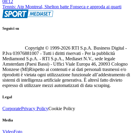
08:12
Tennis: Atp Montreal, Shelton batte Fonseca e approda ai quarti
Seguici su
Copyright © 1999-
2026
RTI S.p.A. Business Digital -
P.Iva 03976881007 - Tutti i diritti riservati - Per la pubblicità
Mediamond S.p.A. - RTI S.p.A., Mediaset N.V., sede legale
Amsterdam (Paesi Bassi) - Uffici Viale Europa 46, 20093 Cologno
Monzese (MI)
Rispetto ai contenuti e ai dati personali trasmessi e/o
riprodotti è vietata ogni utilizzazione funzionale all’addestramento di
sistemi di intelligenza artificiale generativa. È altresì fatto divieto
espresso di utilizzare mezzi automatizzati di data scraping.
Legal
Corporate
Privacy Policy
Cookie Policy
Media
Video
Foto