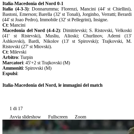
Italia-Macedonia del Nord 0-1
Italia (4-3-3)
: Donnarumma; Florenzi, Mancini (44' st Chiellini),
Bastoni, Emerson; Barella (32' st Tonali), Jorginho, Verratti; Berardi
(44' st Joao Pedro), Immobile (32' st Pellegrini), Insigne.
Ct
: Mancini
Macedonia del Nord (4-4-2)
: Dimitrievski; S. Ristovski, Velkoski
(41' st Ristevski), Musliu, Alioski; Churlinov, Ademi (13'
Ashkovski), Bardi, Nikolov (13' st Spirovski); Trajkovski, M.
Ristovski (27' st Miovski).
Ct
: Milevski
Arbitro
: Turpin
Marcatori
: 45'+2 st Trajkovski (M)
Ammoniti
: Spirovski (M)
Espulsi
:
Italia-Macedonia del Nord, le immagini del match
1
di 17
Avvia slideshow
Fullscreen
Zoom