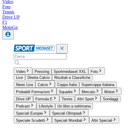
Video
Foto
Tennis
Drive UP
F1
MotoGp
Video
Pressing
Sportmediaset XXL
Foto
Live
Diretta Calcio
Risultati e Classifiche
News Live
Calcio
Coppa Italia
Supercoppa Italiana
Probabili Formazioni
Squadre
Mercato
Motori
Drive UP
Formula E
Tennis
Altri Sport
Sondaggi
Podcast
Lifestyle
Un libro a settimana
Speciali Europei
Speciali Olimpiadi
Speciale Scudetti
Speciali Mondiali
Altri Speciali