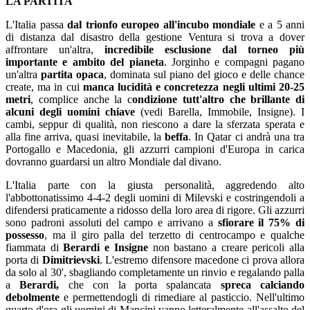
LA PARTITA
L'Italia passa
dal trionfo europeo all'incubo mondiale
e a 5 anni
di distanza dal disastro della gestione Ventura si trova a dover
affrontare un'altra,
incredibile esclusione dal torneo più
importante e ambito del pianeta
. Jorginho e compagni pagano
un'altra
partita opaca
, dominata sul piano del gioco e delle chance
create, ma in cui
manca lucidità e concretezza negli ultimi 20-25
metri
, complice anche la c
ondizione tutt'altro che brillante di
alcuni degli uomini chiave
(vedi Barella, Immobile, Insigne). I
cambi, seppur di qualità, non riescono a dare la sferzata sperata e
alla fine arriva, quasi inevitabile, la
beffa
. In Qatar ci andrà una tra
Portogallo e Macedonia, gli azzurri campioni d'Europa in carica
dovranno guardarsi un altro Mondiale dal divano.
L'Italia parte con la giusta personalità, aggredendo alto
l'abbottonatissimo 4-4-2 degli uomini di Milevski e costringendoli a
difendersi praticamente a ridosso della loro area di rigore. Gli azzurri
sono padroni assoluti del campo e arrivano a
sfiorare il 75% di
possesso
, ma il giro palla del terzetto di centrocampo e qualche
fiammata di
Berardi e Insigne
non bastano a creare pericoli alla
porta di
Dimitrievski
. L'estremo difensore macedone ci prova allora
da solo al 30', sbagliando completamente un rinvio e regalando palla
a
Berardi,
che con la porta spalancata
spreca calciando
debolmente
e permettendogli di rimediare al pasticcio. Nell'ultimo
quarto d'ora gli uomini di Mancini vanno letteralmente all'assalto del