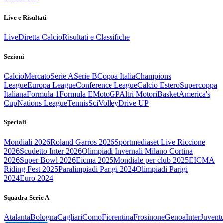
Live e Risultati
Live
Diretta Calcio
Risultati e Classifiche
Sezioni
Calcio
Mercato
Serie A
Serie B
Coppa Italia
Champions
League
Europa League
Conference League
Calcio Estero
Supercoppa
Italiana
Formula 1
Formula E
MotoGP
Altri Motori
Basket
America's
Cup
Nations League
Tennis
Sci
Volley
Drive UP
Speciali
Mondiali 2026
Roland Garros 2026
Sportmediaset Live Riccione
2026
Scudetto Inter 2026
Olimpiadi Invernali Milano Cortina
2026
Super Bowl 2026
Eicma 2025
Mondiale per club 2025
EICMA
Riding Fest 2025
Paralimpiadi Parigi 2024
Olimpiadi Parigi
2024
Euro 2024
Squadra Serie A
Atalanta
Bologna
Cagliari
Como
Fiorentina
Frosinone
Genoa
Inter
Juvent