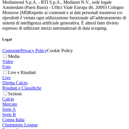
Mediamond S.p.A. - RTI S.p.A., Mediaset N.V., sede legale
Amsterdam (Paesi Bassi) - Uffici Viale Europa 46, 20093 Cologno
Monzese (MI)
Rispetto ai contenuti e ai dati personali trasmessi e/o
riprodotti è vietata ogni utilizzazione funzionale all’addestramento di
sistemi di intelligenza artificiale generativa. È altresì fatto divieto
espresso di utilizzare mezzi automatizzati di data scraping.
Legal
Corporate
Privacy Policy
Cookie Policy
Media
Video
Foto
Live e Risultati
Live
Diretta Calcio
Risultati e Classifiche
Sezioni
Calcio
Mercato
Serie A
Serie B
Coppa Italia
Champions League