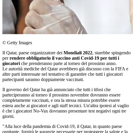
© Getty Images
Il Qatar, paese organizzatore dei
Mondiali 2022
, starebbe spingendo
per
rendere obbligatorio il vaccino anti Covid-19 per tutti i
giocatori
che prenderanno parte al torneo del prossimo anno.
Le autorità mediche del Qatar avrebbero già discusso con la FIFA e
altre parti interessate nel tentativo di garantire che tutti i giocatori
partecipanti saranno doppiamente vaccinati.
Il governo del Qatar ha già annunciato che tutti i tifosi che
parteciperanno al torneo il prossimo novembre dovranno essere
completamente vaccinati, e ora la stessa misura potrebbe essere
estera anche ai giocatori e agli staff tecnici. Un'altra ipotesi al vaglio
è che i giocatori No-Vax dovranno presentare test negativi ogni tre
giorni.
"Alla luce della pandemia di Covid-19, il Qatar, in quanto paese
ospitante, fornirà le garanzie necessarie per proteggere la salute e la