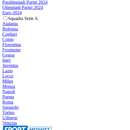
Paralimpiadi Parigi 2024
Olimpiadi Parigi 2024
Euro 2024
Squadra Serie A
Atalanta
Bologna
Cagliari
Como
Fiorentina
Frosinone
Genoa
Inter
Juventus
Lazio
Lecce
Milan
Monza
Napoli
Parma
Roma
Sassuolo
Torino
Udinese
Venezia