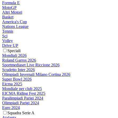
Formula E
MotoGP
Altri Motori
Basket
America's Cup
Nations League
Tennis
Sci
Volley
Drive UP
Speciali
Mondiali 2026
Roland Garros 2026
Sportmediaset Live Riccione 2026
Scudetto Inter 2026
Olimpiadi Invernali Milano Cortina 2026
Super Bowl 2026
Eicma 2025
Mondiale per club 2025
EICMA Riding Fest 2025
Paralimpiadi Parigi 2024
Olimpiadi Parigi 2024
Euro 2024
Squadra Serie A
Atalanta