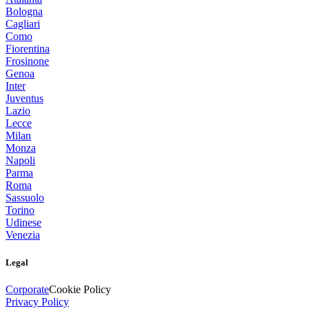
Bologna
Cagliari
Como
Fiorentina
Frosinone
Genoa
Inter
Juventus
Lazio
Lecce
Milan
Monza
Napoli
Parma
Roma
Sassuolo
Torino
Udinese
Venezia
Legal
Corporate
Cookie Policy
Privacy Policy