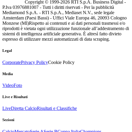
Copyright © 1999-
2026
RTI S.p.A. Business Digital -
P.Iva 03976881007 - Tutti i diritti riservati - Per la pubblicità
Mediamond S.p.A. - RTI S.p.A., Mediaset N.V., sede legale
Amsterdam (Paesi Bassi) - Uffici Viale Europa 46, 20093 Cologno
Monzese (MI)
Rispetto ai contenuti e ai dati personali trasmessi e/o
riprodotti è vietata ogni utilizzazione funzionale all’addestramento di
sistemi di intelligenza artificiale generativa. È altresì fatto divieto
espresso di utilizzare mezzi automatizzati di data scraping.
Legal
Corporate
Privacy Policy
Cookie Policy
Media
Video
Foto
Live e Risultati
Live
Diretta Calcio
Risultati e Classifiche
Sezioni
Calcio
Mercato
Serie A
Serie B
Coppa Italia
Champions