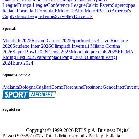
League
Europa League
Conference League
Calcio Estero
Supercoppa
Italiana
Formula 1
Formula E
MotoGP
Altri Motori
Basket
America's
Cup
Nations League
Tennis
Sci
Volley
Drive UP
Speciali
Mondiali 2026
Roland Garros 2026
Sportmediaset Live Riccione
2026
Scudetto Inter 2026
Olimpiadi Invernali Milano Cortina
2026
Super Bowl 2026
Eicma 2025
Mondiale per club 2025
EICMA
Riding Fest 2025
Paralimpiadi Parigi 2024
Olimpiadi Parigi
2024
Euro 2024
Squadra Serie A
Atalanta
Bologna
Cagliari
Como
Fiorentina
Frosinone
Genoa
Inter
Juvent
Seguici su
Copyright © 1999-
2026
RTI S.p.A. Business Digital -
P.Iva 03976881007 - Tutti i diritti riservati - Per la pubblicità