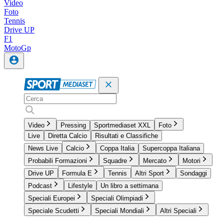
Video
Foto
Tennis
Drive UP
F1
MotoGp
Video
Pressing
Sportmediaset XXL
Foto
Live
Diretta Calcio
Risultati e Classifiche
News Live
Calcio
Coppa Italia
Supercoppa Italiana
Probabili Formazioni
Squadre
Mercato
Motori
Drive UP
Formula E
Tennis
Altri Sport
Sondaggi
Podcast
Lifestyle
Un libro a settimana
Speciali Europei
Speciali Olimpiadi
Speciale Scudetti
Speciali Mondiali
Altri Speciali