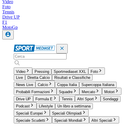
Video
Foto
Tennis
Drive UP
F1
MotoGp
Video
Pressing
Sportmediaset XXL
Foto
Live
Diretta Calcio
Risultati e Classifiche
News Live
Calcio
Coppa Italia
Supercoppa Italiana
Probabili Formazioni
Squadre
Mercato
Motori
Drive UP
Formula E
Tennis
Altri Sport
Sondaggi
Podcast
Lifestyle
Un libro a settimana
Speciali Europei
Speciali Olimpiadi
Speciale Scudetti
Speciali Mondiali
Altri Speciali