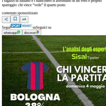
I ragazzi di Italiano e i bianconeri si affrontano in un vero e proprio
spareggio: chi vince “vede” il quarto posto
contenuto sponsorizzato
Segui
su
Seguici su
whatsapp
discover