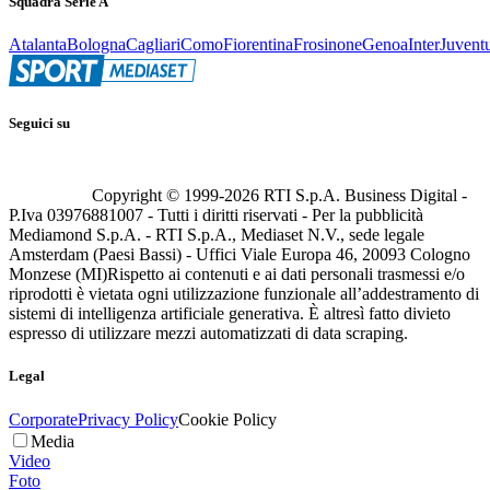
Squadra Serie A
Atalanta
Bologna
Cagliari
Como
Fiorentina
Frosinone
Genoa
Inter
Juvent
Seguici su
Copyright © 1999-
2026
RTI S.p.A. Business Digital -
P.Iva 03976881007 - Tutti i diritti riservati - Per la pubblicità
Mediamond S.p.A. - RTI S.p.A., Mediaset N.V., sede legale
Amsterdam (Paesi Bassi) - Uffici Viale Europa 46, 20093 Cologno
Monzese (MI)
Rispetto ai contenuti e ai dati personali trasmessi e/o
riprodotti è vietata ogni utilizzazione funzionale all’addestramento di
sistemi di intelligenza artificiale generativa. È altresì fatto divieto
espresso di utilizzare mezzi automatizzati di data scraping.
Legal
Corporate
Privacy Policy
Cookie Policy
Media
Video
Foto