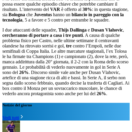
possa essere qualche episodio chiave che potrebbe cambiare il
risultato. L’intervento del
VAR
è offerto al
30%
: in questa stagione,
sia
Bologna
che
Juventus
hanno un
bilancio in pareggio
con la
tecnologia
, 5 a favore e 5 contro per entrambe le squadre.
I due attaccanti delle squadre,
Thijs Dallinga
e
Dusan Vlahovic
,
cercheranno di portare a casa i tre punti
. A causa di qualche
problema fisico per Castro, nelle ultime settimane il centravanti
olandese ha ritrovato sorrisi e gol,
tre
contro l’Empoli, nelle due
semifinali di Coppa Italia. Le altre marcature stagionali, l’ex Tolosa
le ha firmate tra Champions (1) e campionato (2), dove la rete, però,
manca addirittura dalla 20° giornata, il 2-2 con la Roma dello scorso
gennaio. Le probabilità di vederlo nuovamente in gol in Serie A
sono del
26%
. Discorso simile vale anche per Dusan Vlahovic,
artefice di una stagione ricca di alti e bassi. In Serie A, il serbo non
segna dallo scorso febbraio, quando decise la trasferta di Cagliari. Ai
box contro il Monza per un sovraccarico muscolare, le chance di
vederlo ancora protagonista sono anche per lui del
26%
.
Notizie del giorno
Vedi tutti