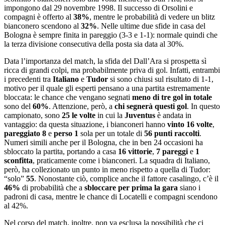
impongono dal 29 novembre 1998. Il successo di Orsolini e
compagni è offerto al
38%
, mentre le probabilità di vedere un blitz
bianconero scendono al
32%
. Nelle ultime due sfide in casa del
Bologna è sempre finita in pareggio (3-3 e 1-1): normale quindi che
la terza divisione consecutiva della posta sia data al 30%.
Data l’importanza del match, la sfida del Dall’Ara si prospetta sì
ricca di grandi colpi, ma probabilmente priva di gol. Infatti, entrambi
i precedenti tra
Italiano
e
Tudor
si sono chiusi sul risultato di 1-1,
motivo per il quale gli esperti pensano a una partita estremamente
bloccata: le chance che vengano segnati
meno di tre gol in totale
sono del
60%
. Attenzione, però, a
chi segnerà questi gol
. In questo
campionato, sono
25 le volte
in cui la
Juventus
è andata in
vantaggio: da questa situazione, i bianconeri hanno
vinto 16 volte
,
pareggiato 8
e
perso 1
sola per un totale di
56 punti raccolti
.
Numeri simili anche per il Bologna, che in ben 24 occasioni ha
sbloccato la partita, portando a casa
16 vittorie
,
7 pareggi
e
1
sconfitta
, praticamente come i bianconeri. La squadra di Italiano,
però, ha collezionato un punto in meno rispetto a quella di Tudor:
“solo”
55
. Nonostante ciò, complice anche il fattore casalingo, c’è il
46%
di probabilità che a
sbloccare per prima la gara
siano i
padroni di casa, mentre le chance di Locatelli e compagni scendono
al 42%.
Nel corso del match, inoltre, non va esclusa la possibilità che ci