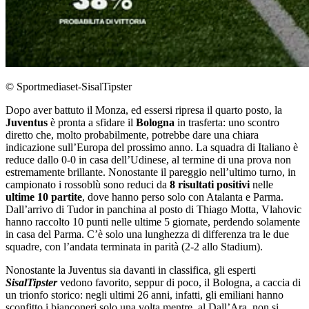
© Sportmediaset-SisalTipster
Dopo aver battuto il Monza, ed essersi ripresa il quarto posto, la
Juventus
è pronta a sfidare il
Bologna
in trasferta: uno scontro
diretto che, molto probabilmente, potrebbe dare una chiara
indicazione sull’Europa del prossimo anno. La squadra di Italiano è
reduce dallo 0-0 in casa dell’Udinese, al termine di una prova non
estremamente brillante. Nonostante il pareggio nell’ultimo turno, in
campionato i rossoblù sono reduci da
8 risultati positivi
nelle
ultime 10 partite
, dove hanno perso solo con Atalanta e Parma.
Dall’arrivo di Tudor in panchina al posto di Thiago Motta, Vlahovic
hanno raccolto 10 punti nelle ultime 5 giornate, perdendo solamente
in casa del Parma. C’è solo una lunghezza di differenza tra le due
squadre, con l’andata terminata in parità (2-2 allo Stadium).
Nonostante la Juventus sia davanti in classifica, gli esperti
SisalTipster
vedono favorito, seppur di poco, il Bologna, a caccia di
un trionfo storico: negli ultimi 26 anni, infatti, gli emiliani hanno
sconfitto i bianconeri solo una volta mentre, al Dall’Ara, non si