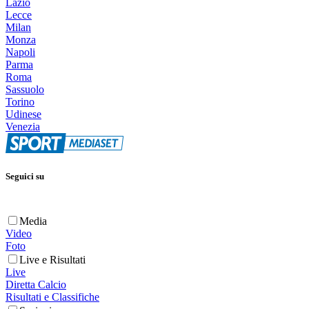
Lazio
Lecce
Milan
Monza
Napoli
Parma
Roma
Sassuolo
Torino
Udinese
Venezia
Seguici su
Media
Video
Foto
Live e Risultati
Live
Diretta Calcio
Risultati e Classifiche