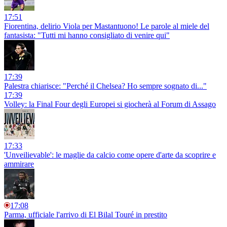
17:51
Fiorentina, delirio Viola per Mastantuono! Le parole al miele del
fantasista: "Tutti mi hanno consigliato di venire qui"
17:39
Palestra chiarisce: "Perché il Chelsea? Ho sempre sognato di..."
17:39
Volley: la Final Four degli Europei si giocherà al Forum di Assago
17:33
'Unveilievable': le maglie da calcio come opere d'arte da scoprire e
ammirare
17:08
Parma, ufficiale l'arrivo di El Bilal Touré in prestito