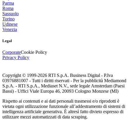
Parma
Roma
Sassuolo
Torino
Udinese
Venezia
Legal
Corporate
Cookie Policy
Privacy Policy
Copyright © 1999-
2026
RTI S.p.A. Business Digital - P.Iva
03976881007 - Tutti i diritti riservati - Per la pubblicità Mediamond
S.p.A. - RTI S.p.A., Mediaset N.V., sede legale Amsterdam (Paesi
Bassi) - Uffici Viale Europa 46, 20093 Cologno Monzese (MI)
Rispetto ai contenuti e ai dati personali trasmessi e/o riprodotti è
vietata ogni utilizzazione funzionale all’addestramento di sistemi di
intelligenza artificiale generativa. È altresì fatto divieto espresso di
utilizzare mezzi automatizzati di data scraping.