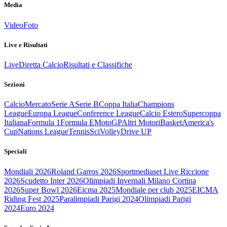
Media
Video
Foto
Live e Risultati
Live
Diretta Calcio
Risultati e Classifiche
Sezioni
Calcio
Mercato
Serie A
Serie B
Coppa Italia
Champions
League
Europa League
Conference League
Calcio Estero
Supercoppa
Italiana
Formula 1
Formula E
MotoGP
Altri Motori
Basket
America's
Cup
Nations League
Tennis
Sci
Volley
Drive UP
Speciali
Mondiali 2026
Roland Garros 2026
Sportmediaset Live Riccione
2026
Scudetto Inter 2026
Olimpiadi Invernali Milano Cortina
2026
Super Bowl 2026
Eicma 2025
Mondiale per club 2025
EICMA
Riding Fest 2025
Paralimpiadi Parigi 2024
Olimpiadi Parigi
2024
Euro 2024