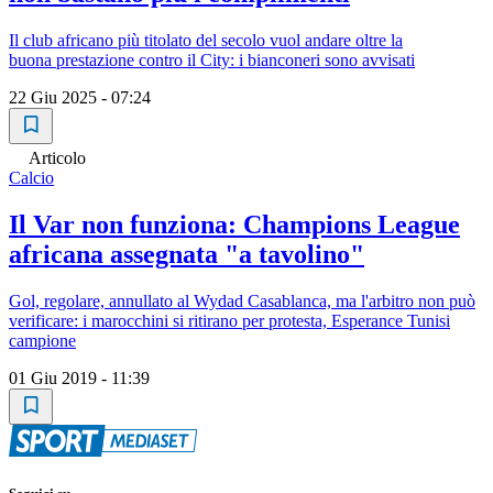
Il club africano più titolato del secolo vuol andare oltre la
buona prestazione contro il City: i bianconeri sono avvisati
22 Giu 2025 - 07:24
Articolo
Calcio
Il Var non funziona: Champions League
africana assegnata "a tavolino"
Gol, regolare, annullato al Wydad Casablanca, ma l'arbitro non può
verificare: i marocchini si ritirano per protesta, Esperance Tunisi
campione
01 Giu 2019 - 11:39