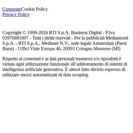
Corporate
Cookie Policy
Privacy Policy
Copyright © 1999-
2026
RTI S.p.A. Business Digital - P.Iva
03976881007 - Tutti i diritti riservati - Per la pubblicità Mediamond
S.p.A. - RTI S.p.A., Mediaset N.V., sede legale Amsterdam (Paesi
Bassi) - Uffici Viale Europa 46, 20093 Cologno Monzese (MI)
Rispetto ai contenuti e ai dati personali trasmessi e/o riprodotti è
vietata ogni utilizzazione funzionale all’addestramento di sistemi di
intelligenza artificiale generativa. È altresì fatto divieto espresso di
utilizzare mezzi automatizzati di data scraping.