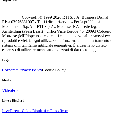
Seguici su
Copyright © 1999-
2026
RTI S.p.A. Business Digital -
P.Iva 03976881007 - Tutti i diritti riservati - Per la pubblicità
Mediamond S.p.A. - RTI S.p.A., Mediaset N.V., sede legale
Amsterdam (Paesi Bassi) - Uffici Viale Europa 46, 20093 Cologno
Monzese (MI)
Rispetto ai contenuti e ai dati personali trasmessi e/o
riprodotti è vietata ogni utilizzazione funzionale all’addestramento di
sistemi di intelligenza artificiale generativa. È altresì fatto divieto
espresso di utilizzare mezzi automatizzati di data scraping.
Legal
Corporate
Privacy Policy
Cookie Policy
Media
Video
Foto
Live e Risultati
Live
Diretta Calcio
Risultati e Classifiche