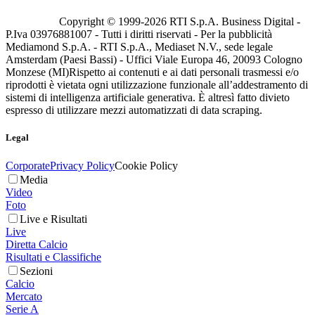
Copyright © 1999-
2026
RTI S.p.A. Business Digital -
P.Iva 03976881007 - Tutti i diritti riservati - Per la pubblicità
Mediamond S.p.A. - RTI S.p.A., Mediaset N.V., sede legale
Amsterdam (Paesi Bassi) - Uffici Viale Europa 46, 20093 Cologno
Monzese (MI)
Rispetto ai contenuti e ai dati personali trasmessi e/o
riprodotti è vietata ogni utilizzazione funzionale all’addestramento di
sistemi di intelligenza artificiale generativa. È altresì fatto divieto
espresso di utilizzare mezzi automatizzati di data scraping.
Legal
Corporate
Privacy Policy
Cookie Policy
Media
Video
Foto
Live e Risultati
Live
Diretta Calcio
Risultati e Classifiche
Sezioni
Calcio
Mercato
Serie A