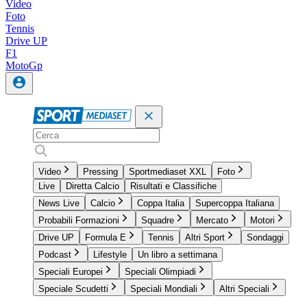
Video
Foto
Tennis
Drive UP
F1
MotoGp
Video
Pressing
Sportmediaset XXL
Foto
Live
Diretta Calcio
Risultati e Classifiche
News Live
Calcio
Coppa Italia
Supercoppa Italiana
Probabili Formazioni
Squadre
Mercato
Motori
Drive UP
Formula E
Tennis
Altri Sport
Sondaggi
Podcast
Lifestyle
Un libro a settimana
Speciali Europei
Speciali Olimpiadi
Speciale Scudetti
Speciali Mondiali
Altri Speciali