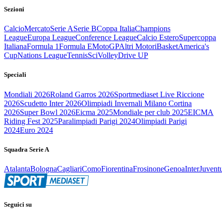
Sezioni
Calcio
Mercato
Serie A
Serie B
Coppa Italia
Champions
League
Europa League
Conference League
Calcio Estero
Supercoppa
Italiana
Formula 1
Formula E
MotoGP
Altri Motori
Basket
America's
Cup
Nations League
Tennis
Sci
Volley
Drive UP
Speciali
Mondiali 2026
Roland Garros 2026
Sportmediaset Live Riccione
2026
Scudetto Inter 2026
Olimpiadi Invernali Milano Cortina
2026
Super Bowl 2026
Eicma 2025
Mondiale per club 2025
EICMA
Riding Fest 2025
Paralimpiadi Parigi 2024
Olimpiadi Parigi
2024
Euro 2024
Squadra Serie A
Atalanta
Bologna
Cagliari
Como
Fiorentina
Frosinone
Genoa
Inter
Juvent
Seguici su