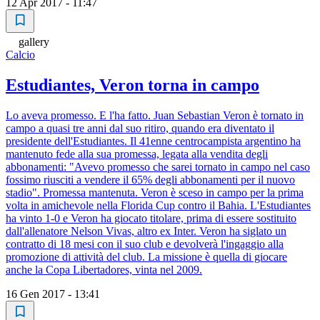
12 Apr 2017 - 11:47
gallery
Calcio
Estudiantes, Veron torna in campo
Lo aveva promesso. E l'ha fatto. Juan Sebastian Veron è tornato in
campo a quasi tre anni dal suo ritiro, quando era diventato il
presidente dell'Estudiantes. Il 41enne centrocampista argentino ha
mantenuto fede alla sua promessa, legata alla vendita degli
abbonamenti: "Avevo promesso che sarei tornato in campo nel caso
fossimo riusciti a vendere il 65% degli abbonamenti per il nuovo
stadio". Promessa mantenuta. Veron è sceso in campo per la prima
volta in amichevole nella Florida Cup contro il Bahia. L'Estudiantes
ha vinto 1-0 e Veron ha giocato titolare, prima di essere sostituito
dall'allenatore Nelson Vivas, altro ex Inter. Veron ha siglato un
contratto di 18 mesi con il suo club e devolverà l'ingaggio alla
promozione di attività del club. La missione è quella di giocare
anche la Copa Libertadores, vinta nel 2009.
16 Gen 2017 - 13:41