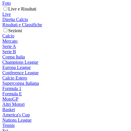
Foto
Live e Risultati
Live
Diretta Calcio
Risultati e Classifiche
Sezioni
Calcio
Mercato
Serie A
Serie B
Coppa Italia
Champions League
Europa League
Conference League
Calcio Estero
Supercoppa Italiana
Formula 1
Formula E
MotoGP
Altri Motori
Basket
America's Cup
Nations League
Tennis
Sci