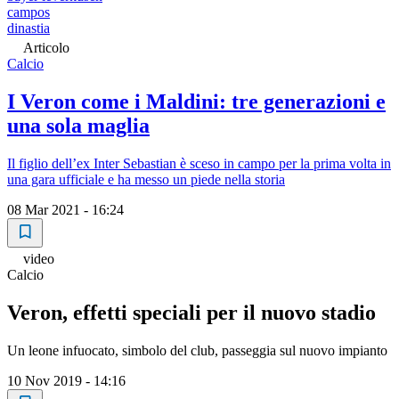
campos
dinastia
Articolo
Calcio
I Veron come i Maldini: tre generazioni e
una sola maglia
Il figlio dell’ex Inter Sebastian è sceso in campo per la prima volta in
una gara ufficiale e ha messo un piede nella storia
08 Mar 2021 - 16:24
video
Calcio
Veron, effetti speciali per il nuovo stadio
Un leone infuocato, simbolo del club, passeggia sul nuovo impianto
10 Nov 2019 - 14:16