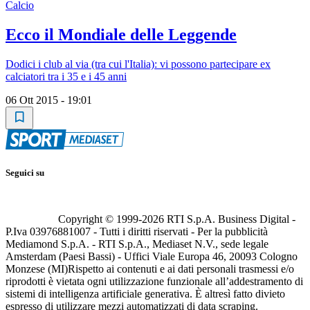
Calcio
Ecco il Mondiale delle Leggende
Dodici i club al via (tra cui l'Italia): vi possono partecipare ex
calciatori tra i 35 e i 45 anni
06 Ott 2015 - 19:01
Seguici su
Copyright © 1999-
2026
RTI S.p.A. Business Digital -
P.Iva 03976881007 - Tutti i diritti riservati - Per la pubblicità
Mediamond S.p.A. - RTI S.p.A., Mediaset N.V., sede legale
Amsterdam (Paesi Bassi) - Uffici Viale Europa 46, 20093 Cologno
Monzese (MI)
Rispetto ai contenuti e ai dati personali trasmessi e/o
riprodotti è vietata ogni utilizzazione funzionale all’addestramento di
sistemi di intelligenza artificiale generativa. È altresì fatto divieto
espresso di utilizzare mezzi automatizzati di data scraping.