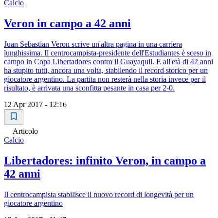
Calcio
Veron in campo a 42 anni
Juan Sebastian Veron scrive un'altra pagina in una carriera
lunghissima. Il centrocampista-presidente dell'Estudiantes è sceso in
campo in Copa Libertadores contro il Guayaquil. E all'età di 42 anni
ha stupito tutti, ancora una volta, stabilendo il record storico per un
giocatore argentino. La partita non resterà nella storia invece per il
risultato, è arrivata una sconfitta pesante in casa per 2-0.
12 Apr 2017 - 12:16
Articolo
Calcio
Libertadores: infinito Veron, in campo a
42 anni
Il centrocampista stabilisce il nuovo record di longevità per un
giocatore argentino