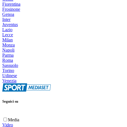
Fiorentina
Frosinone
Genoa
Inter
Juventus
Lazio
Lecce
Milan
Monza
Napoli
Parma
Roma
Sassuolo
Torino
Udinese
Venezia
Seguici su
Media
Video