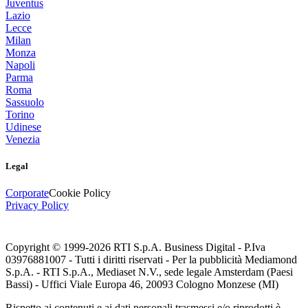
Juventus
Lazio
Lecce
Milan
Monza
Napoli
Parma
Roma
Sassuolo
Torino
Udinese
Venezia
Legal
Corporate
Cookie Policy
Privacy Policy
Copyright © 1999-
2026
RTI S.p.A. Business Digital - P.Iva
03976881007 - Tutti i diritti riservati - Per la pubblicità Mediamond
S.p.A. - RTI S.p.A., Mediaset N.V., sede legale Amsterdam (Paesi
Bassi) - Uffici Viale Europa 46, 20093 Cologno Monzese (MI)
Rispetto ai contenuti e ai dati personali trasmessi e/o riprodotti è