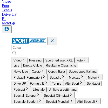
Video
Foto
Tennis
Drive UP
F1
MotoGp
Video
Pressing
Sportmediaset XXL
Foto
Live
Diretta Calcio
Risultati e Classifiche
News Live
Calcio
Coppa Italia
Supercoppa Italiana
Probabili Formazioni
Squadre
Mercato
Motori
Drive UP
Formula E
Tennis
Altri Sport
Sondaggi
Podcast
Lifestyle
Un libro a settimana
Speciali Europei
Speciali Olimpiadi
Speciale Scudetti
Speciali Mondiali
Altri Speciali