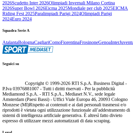
2026
Scudetto Inter 2026
Olimpiadi Invernali Milano Cortina
2026
Super Bowl 2026
Eicma 2025
Mondiale per club 2025
EICMA
Riding Fest 2025
Paralimpiadi Parigi 2024
Olimpiadi Parigi
2024
Euro 2024
Squadra Serie A
Atalanta
Bologna
Cagliari
Como
Fiorentina
Frosinone
Genoa
Inter
Juvent
Seguici su
Copyright © 1999-
2026
RTI S.p.A. Business Digital -
P.Iva 03976881007 - Tutti i diritti riservati - Per la pubblicità
Mediamond S.p.A. - RTI S.p.A., Mediaset N.V., sede legale
Amsterdam (Paesi Bassi) - Uffici Viale Europa 46, 20093 Cologno
Monzese (MI)
Rispetto ai contenuti e ai dati personali trasmessi e/o
riprodotti è vietata ogni utilizzazione funzionale all’addestramento di
sistemi di intelligenza artificiale generativa. È altresì fatto divieto
espresso di utilizzare mezzi automatizzati di data scraping.
Legal