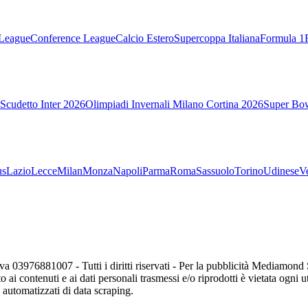
League
Conference League
Calcio Estero
Supercoppa Italiana
Formula 1
Scudetto Inter 2026
Olimpiadi Invernali Milano Cortina 2026
Super Bo
us
Lazio
Lecce
Milan
Monza
Napoli
Parma
Roma
Sassuolo
Torino
Udinese
V
va 03976881007 - Tutti i diritti riservati - Per la pubblicità Mediamon
o ai contenuti e ai dati personali trasmessi e/o riprodotti è vietata ogni 
zi automatizzati di data scraping.