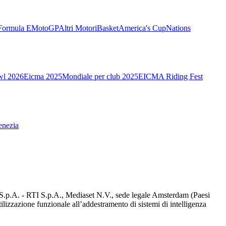
Formula E
MotoGP
Altri Motori
Basket
America's Cup
Nations
wl 2026
Eicma 2025
Mondiale per club 2025
EICMA Riding Fest
enezia
d S.p.A. - RTI S.p.A., Mediaset N.V., sede legale Amsterdam (Paesi
utilizzazione funzionale all’addestramento di sistemi di intelligenza