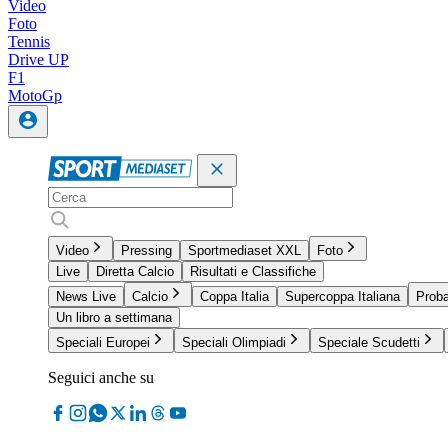
Video
Foto
Tennis
Drive UP
F1
MotoGp
Video
Pressing
Sportmediaset XXL
Foto
Live
Diretta Calcio
Risultati e Classifiche
News Live
Calcio
Coppa Italia
Supercoppa Italiana
Proba
Un libro a settimana
Speciali Europei
Speciali Olimpiadi
Speciale Scudetti
Seguici anche su