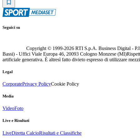
Seguici su
Copyright © 1999-
2026
RTI S.p.A. Business Digital - P.I
Bassi) - Uffici Viale Europa 46, 20093 Cologno Monzese (MI)
Rispett
artificiale generativa. È altresì fatto divieto espresso di utilizzare mez
Legal
Corporate
Privacy Policy
Cookie Policy
Media
Video
Foto
Live e Risultati
Live
Diretta Calcio
Risultati e Classifiche