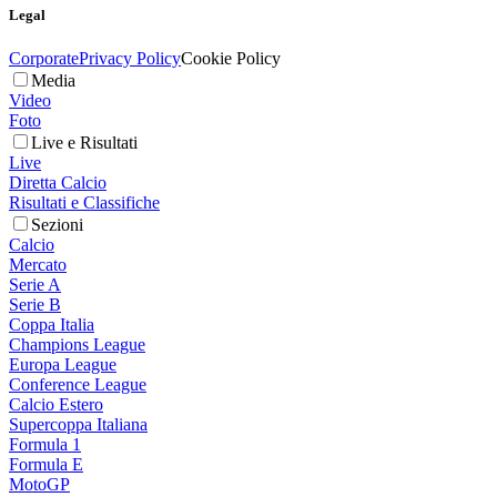
Legal
Corporate
Privacy Policy
Cookie Policy
Media
Video
Foto
Live e Risultati
Live
Diretta Calcio
Risultati e Classifiche
Sezioni
Calcio
Mercato
Serie A
Serie B
Coppa Italia
Champions League
Europa League
Conference League
Calcio Estero
Supercoppa Italiana
Formula 1
Formula E
MotoGP