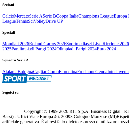
Sezioni
Calcio
Mercato
Serie A
Serie B
Coppa Italia
Champions League
Europa 
League
Tennis
Sci
Volley
Drive UP
Speciali
Mondiali 2026
Roland Garros 2026
Sportmediaset Live Riccione 2026
2025
Paralimpiadi Parigi 2024
Olimpiadi Parigi 2024
Euro 2024
Squadra Serie A
Atalanta
Bologna
Cagliari
Como
Fiorentina
Frosinone
Genoa
Inter
Juvent
Seguici su
Copyright © 1999-
2026
RTI S.p.A. Business Digital - P.I
Bassi) - Uffici Viale Europa 46, 20093 Cologno Monzese (MI)
Rispett
artificiale generativa. È altresì fatto divieto espresso di utilizzare mez