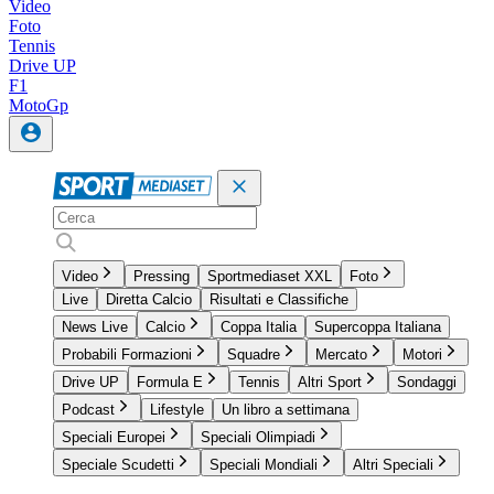
Video
Foto
Tennis
Drive UP
F1
MotoGp
Video
Pressing
Sportmediaset XXL
Foto
Live
Diretta Calcio
Risultati e Classifiche
News Live
Calcio
Coppa Italia
Supercoppa Italiana
Probabili Formazioni
Squadre
Mercato
Motori
Drive UP
Formula E
Tennis
Altri Sport
Sondaggi
Podcast
Lifestyle
Un libro a settimana
Speciali Europei
Speciali Olimpiadi
Speciale Scudetti
Speciali Mondiali
Altri Speciali