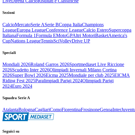
Live
Diretta Calcio
Risultati e Classifiche
Sezioni
Calcio
Mercato
Serie A
Serie B
Coppa Italia
Champions
League
Europa League
Conference League
Calcio Estero
Supercoppa
Italiana
Formula 1
Formula E
MotoGP
Altri Motori
Basket
America's
Cup
Nations League
Tennis
Sci
Volley
Drive UP
Speciali
Mondiali 2026
Roland Garros 2026
Sportmediaset Live Riccione
2026
Scudetto Inter 2026
Olimpiadi Invernali Milano Cortina
2026
Super Bowl 2026
Eicma 2025
Mondiale per club 2025
EICMA
Riding Fest 2025
Paralimpiadi Parigi 2024
Olimpiadi Parigi
2024
Euro 2024
Squadra Serie A
Atalanta
Bologna
Cagliari
Como
Fiorentina
Frosinone
Genoa
Inter
Juvent
Seguici su