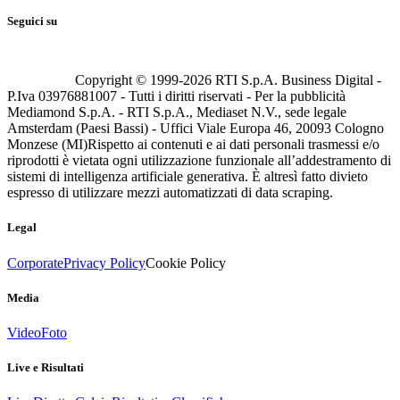
Seguici su
Copyright © 1999-
2026
RTI S.p.A. Business Digital -
P.Iva 03976881007 - Tutti i diritti riservati - Per la pubblicità
Mediamond S.p.A. - RTI S.p.A., Mediaset N.V., sede legale
Amsterdam (Paesi Bassi) - Uffici Viale Europa 46, 20093 Cologno
Monzese (MI)
Rispetto ai contenuti e ai dati personali trasmessi e/o
riprodotti è vietata ogni utilizzazione funzionale all’addestramento di
sistemi di intelligenza artificiale generativa. È altresì fatto divieto
espresso di utilizzare mezzi automatizzati di data scraping.
Legal
Corporate
Privacy Policy
Cookie Policy
Media
Video
Foto
Live e Risultati