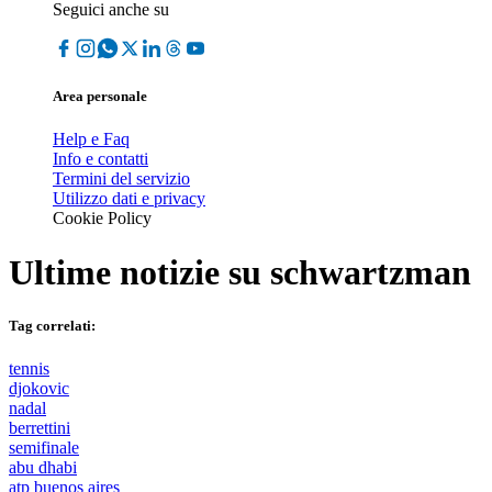
Seguici anche su
Area personale
Help e Faq
Info e contatti
Termini del servizio
Utilizzo dati e privacy
Cookie Policy
Ultime notizie su
schwartzman
Tag correlati:
tennis
djokovic
nadal
berrettini
semifinale
abu dhabi
atp buenos aires