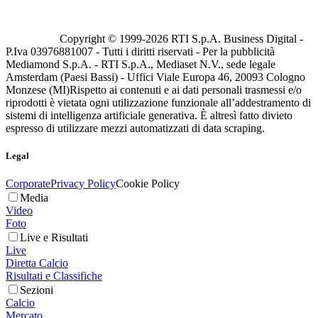
Copyright © 1999-
2026
RTI S.p.A. Business Digital -
P.Iva 03976881007 - Tutti i diritti riservati - Per la pubblicità
Mediamond S.p.A. - RTI S.p.A., Mediaset N.V., sede legale
Amsterdam (Paesi Bassi) - Uffici Viale Europa 46, 20093 Cologno
Monzese (MI)
Rispetto ai contenuti e ai dati personali trasmessi e/o
riprodotti è vietata ogni utilizzazione funzionale all’addestramento di
sistemi di intelligenza artificiale generativa. È altresì fatto divieto
espresso di utilizzare mezzi automatizzati di data scraping.
Legal
Corporate
Privacy Policy
Cookie Policy
Media
Video
Foto
Live e Risultati
Live
Diretta Calcio
Risultati e Classifiche
Sezioni
Calcio
Mercato