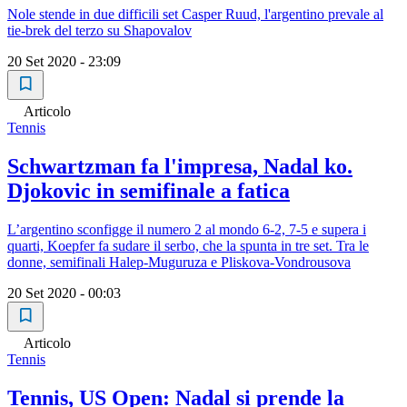
Nole stende in due difficili set Casper Ruud, l'argentino prevale al
tie-brek del terzo su Shapovalov
20 Set 2020 - 23:09
Articolo
Tennis
Schwartzman fa l'impresa, Nadal ko.
Djokovic in semifinale a fatica
L’argentino sconfigge il numero 2 al mondo 6-2, 7-5 e supera i
quarti, Koepfer fa sudare il serbo, che la spunta in tre set. Tra le
donne, semifinali Halep-Muguruza e Pliskova-Vondrousova
20 Set 2020 - 00:03
Articolo
Tennis
Tennis, US Open: Nadal si prende la