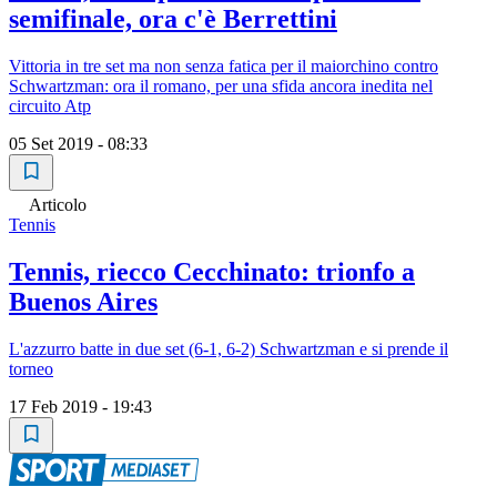
semifinale, ora c'è Berrettini
Vittoria in tre set ma non senza fatica per il maiorchino contro
Schwartzman: ora il romano, per una sfida ancora inedita nel
circuito Atp
05 Set 2019 - 08:33
Articolo
Tennis
Tennis, riecco Cecchinato: trionfo a
Buenos Aires
L'azzurro batte in due set (6-1, 6-2) Schwartzman e si prende il
torneo
17 Feb 2019 - 19:43