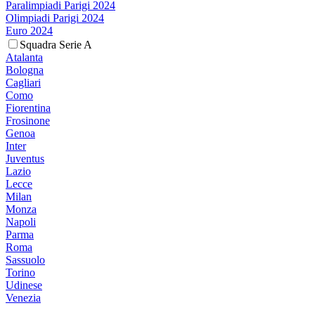
Paralimpiadi Parigi 2024
Olimpiadi Parigi 2024
Euro 2024
Squadra Serie A
Atalanta
Bologna
Cagliari
Como
Fiorentina
Frosinone
Genoa
Inter
Juventus
Lazio
Lecce
Milan
Monza
Napoli
Parma
Roma
Sassuolo
Torino
Udinese
Venezia