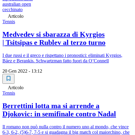
australian open
cecchinato
Articolo
Tennis
Medvedev si sbarazza di Kyrgios
| Tsitsipas e Rublev al terzo turno
I due russi e il greco e rispettano i pronostici: eliminati Kyrgios,
Báez e Berankis. Schwartzman fatto fuori da O’Connell
20 Gen 2022 - 13:12
Articolo
Tennis
Berrettini lotta ma si arrende a
Djokovic: in semifinale contro Nadal
Il romano non può nulla contro il numero uno al mondo, che vince
6-3, 6-2, (5)6-7, 7-5 e si guadagna il big match col maiorchino, che