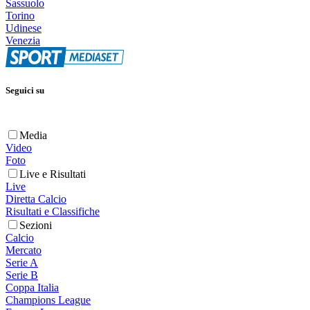
Sassuolo
Torino
Udinese
Venezia
Seguici su
Media
Video
Foto
Live e Risultati
Live
Diretta Calcio
Risultati e Classifiche
Sezioni
Calcio
Mercato
Serie A
Serie B
Coppa Italia
Champions League