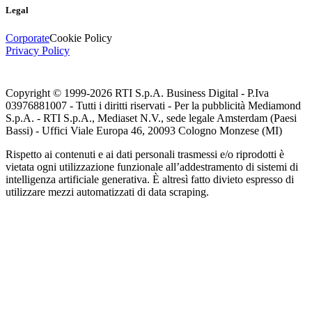
Legal
Corporate
Cookie Policy
Privacy Policy
Copyright © 1999-
2026
RTI S.p.A. Business Digital - P.Iva
03976881007 - Tutti i diritti riservati - Per la pubblicità Mediamond
S.p.A. - RTI S.p.A., Mediaset N.V., sede legale Amsterdam (Paesi
Bassi) - Uffici Viale Europa 46, 20093 Cologno Monzese (MI)
Rispetto ai contenuti e ai dati personali trasmessi e/o riprodotti è
vietata ogni utilizzazione funzionale all’addestramento di sistemi di
intelligenza artificiale generativa. È altresì fatto divieto espresso di
utilizzare mezzi automatizzati di data scraping.