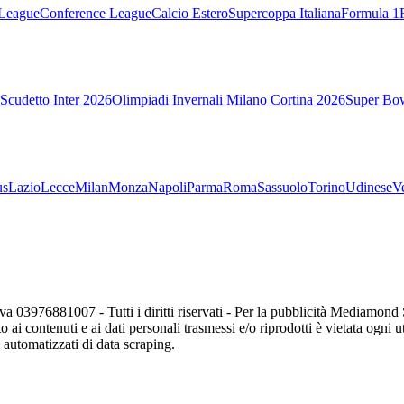
League
Conference League
Calcio Estero
Supercoppa Italiana
Formula 1
Scudetto Inter 2026
Olimpiadi Invernali Milano Cortina 2026
Super Bo
us
Lazio
Lecce
Milan
Monza
Napoli
Parma
Roma
Sassuolo
Torino
Udinese
V
va 03976881007 - Tutti i diritti riservati - Per la pubblicità Mediamon
o ai contenuti e ai dati personali trasmessi e/o riprodotti è vietata ogni 
zi automatizzati di data scraping.