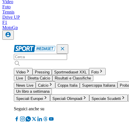
Video
Foto
Tennis
Drive UP
F1
MotoGp
Video
Pressing
Sportmediaset XXL
Foto
Live
Diretta Calcio
Risultati e Classifiche
News Live
Calcio
Coppa Italia
Supercoppa Italiana
Proba
Un libro a settimana
Speciali Europei
Speciali Olimpiadi
Speciale Scudetti
Seguici anche su