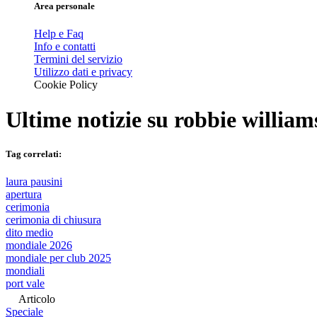
Area personale
Help e Faq
Info e contatti
Termini del servizio
Utilizzo dati e privacy
Cookie Policy
Ultime notizie su
robbie william
Tag correlati:
laura pausini
apertura
cerimonia
cerimonia di chiusura
dito medio
mondiale 2026
mondiale per club 2025
mondiali
port vale
Articolo
Speciale