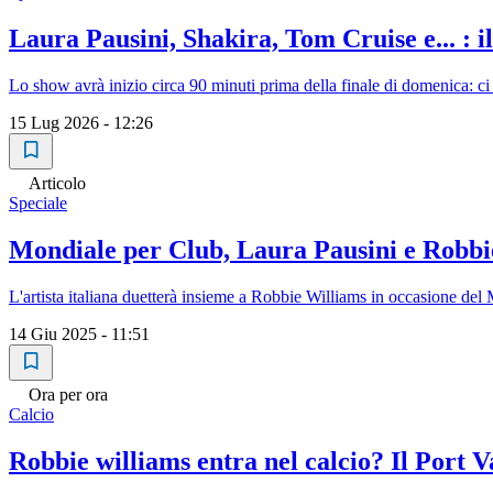
Laura Pausini, Shakira, Tom Cruise e... : i
Lo show avrà inizio circa 90 minuti prima della finale di domenica: 
15 Lug 2026 - 12:26
Articolo
Speciale
Mondiale per Club, Laura Pausini e Robbi
L'artista italiana duetterà insieme a Robbie Williams in occasione de
14 Giu 2025 - 11:51
Ora per ora
Calcio
Robbie williams entra nel calcio? Il Port V