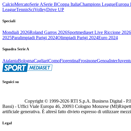
Calcio
Mercato
Serie A
Serie B
Coppa Italia
Champions League
Europa 
League
Tennis
Sci
Volley
Drive UP
Speciali
Mondiali 2026
Roland Garros 2026
Sportmediaset Live Riccione 2026
2025
Paralimpiadi Parigi 2024
Olimpiadi Parigi 2024
Euro 2024
Squadra Serie A
Atalanta
Bologna
Cagliari
Como
Fiorentina
Frosinone
Genoa
Inter
Juvent
Seguici su
Copyright © 1999-
2026
RTI S.p.A. Business Digital - P.I
Bassi) - Uffici Viale Europa 46, 20093 Cologno Monzese (MI)
Rispett
artificiale generativa. È altresì fatto divieto espresso di utilizzare mez
Legal