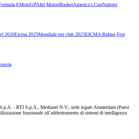
Formula E
MotoGP
Altri Motori
Basket
America's Cup
Nations
wl 2026
Eicma 2025
Mondiale per club 2025
EICMA Riding Fest
enezia
d S.p.A. - RTI S.p.A., Mediaset N.V., sede legale Amsterdam (Paesi
utilizzazione funzionale all’addestramento di sistemi di intelligenza