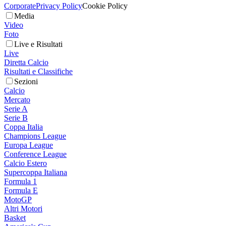
Corporate
Privacy Policy
Cookie Policy
Media
Video
Foto
Live e Risultati
Live
Diretta Calcio
Risultati e Classifiche
Sezioni
Calcio
Mercato
Serie A
Serie B
Coppa Italia
Champions League
Europa League
Conference League
Calcio Estero
Supercoppa Italiana
Formula 1
Formula E
MotoGP
Altri Motori
Basket