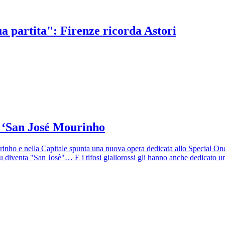
ua partita": Firenze ricorda Astori
r ‘San José Mourinho
nho e nella Capitale spunta una nuova opera dedicata allo Special One.
diventa "San Josè"… E i tifosi giallorossi gli hanno anche dedicato una 