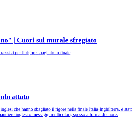
no" | Cuori sul murale sfregiato
azzisti per il rigore sbagliato in finale
imbrattato
esi che hanno sbagliato il rigore nella finale Italia-Inghilterra, è stato
a bandiere inglesi o messaggi multicolori, spesso a forma di cuore.