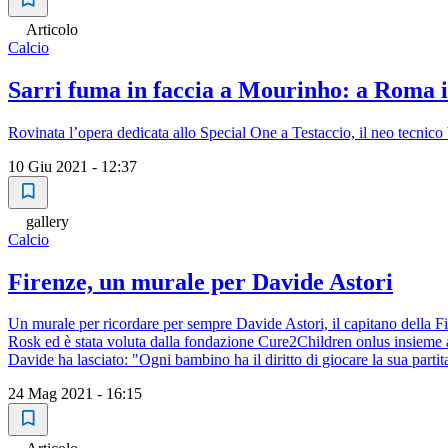
Articolo
Calcio
Sarri fuma in faccia a Mourinho: a Roma il
Rovinata l’opera dedicata allo Special One a Testaccio, il neo tecnico 
10 Giu 2021 - 12:37
gallery
Calcio
Firenze, un murale per Davide Astori
Un murale per ricordare per sempre Davide Astori, il capitano della Fi
Rosk ed è stata voluta dalla fondazione Cure2Children onlus insieme a
Davide ha lasciato: "Ogni bambino ha il diritto di giocare la sua partit
24 Mag 2021 - 16:15