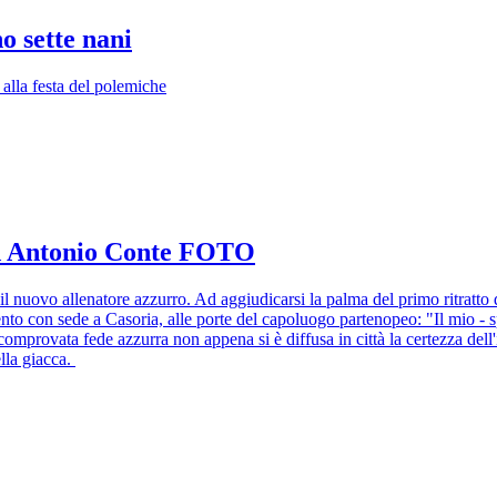
o sette nani
 alla festa del polemiche
ad Antonio Conte FOTO
il nuovo allenatore azzurro. Ad aggiudicarsi la palma del primo ritratto 
ento con sede a Casoria, alle porte del capoluogo partenopeo: "Il mio - 
mprovata fede azzurra non appena si è diffusa in città la certezza dell'i
ella giacca.