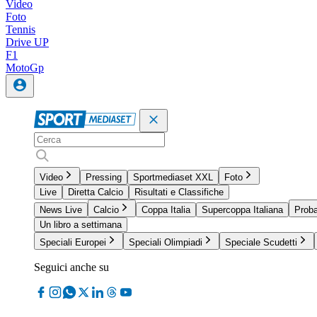
Video
Foto
Tennis
Drive UP
F1
MotoGp
Video
Pressing
Sportmediaset XXL
Foto
Live
Diretta Calcio
Risultati e Classifiche
News Live
Calcio
Coppa Italia
Supercoppa Italiana
Proba
Un libro a settimana
Speciali Europei
Speciali Olimpiadi
Speciale Scudetti
Seguici anche su