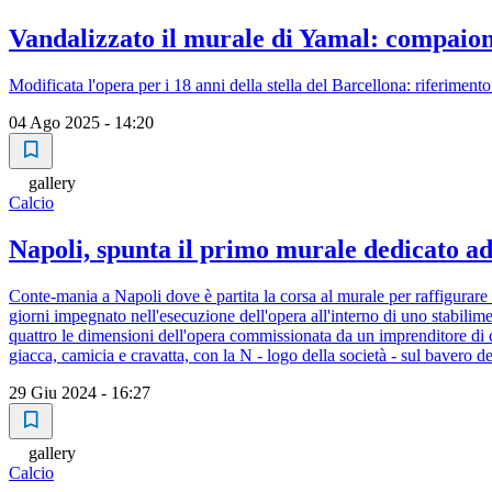
Vandalizzato il murale di Yamal: compaion
Modificata l'opera per i 18 anni della stella del Barcellona: riferimento
04 Ago 2025 - 14:20
gallery
Calcio
Napoli, spunta il primo murale dedicato 
Conte-mania a Napoli dove è partita la corsa al murale per raffigurare 
giorni impegnato nell'esecuzione dell'opera all'interno di uno stabilim
quattro le dimensioni dell'opera commissionata da un imprenditore di co
giacca, camicia e cravatta, con la N - logo della società - sul bavero d
29 Giu 2024 - 16:27
gallery
Calcio