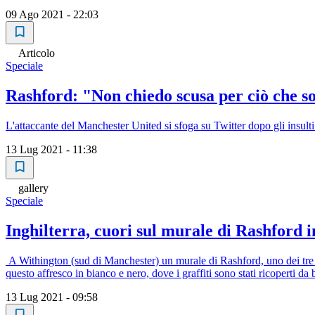
09 Ago 2021 - 22:03
Articolo
Speciale
Rashford: "Non chiedo scusa per ciò che so
L'attaccante del Manchester United si sfoga su Twitter dopo gli insulti r
13 Lug 2021 - 11:38
gallery
Speciale
Inghilterra, cuori sul murale di Rashford 
A Withington (sud di Manchester) un murale di Rashford, uno dei tre ingl
questo affresco in bianco e nero, dove i graffiti sono stati ricoperti d
13 Lug 2021 - 09:58