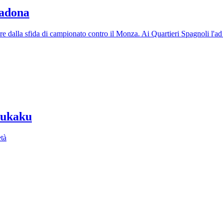
radona
 dalla sfida di campionato contro il Monza. Ai Quartieri Spagnoli l'ad d
 Lukaku
età