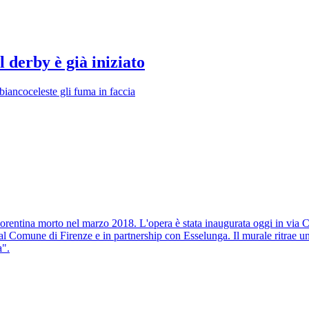
 derby è già iniziato
biancoceleste gli fuma in faccia
orentina morto nel marzo 2018. L'opera è stata inaugurata oggi in via C
l Comune di Firenze e in partnership con Esselunga. Il murale ritrae un
a".