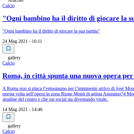
Articolo
Calcio
"Ogni bambino ha il diritto di giocare la s
"Ogni bambino ha il diritto di giocare la sua partita"
24 Mag 2021 - 16:11
gallery
Calcio
Roma, in città spunta una nuova opera pe
A Roma non si placa l’entusiasmo per l’imminente arrivo di José Mouri
questa volta nell’opera in zona Rione Monti di artista Anonimo74 Mou 
stradine del centro e che sui social sta diventando virale.
14 Mag 2021 - 14:46
gallery
Calcio