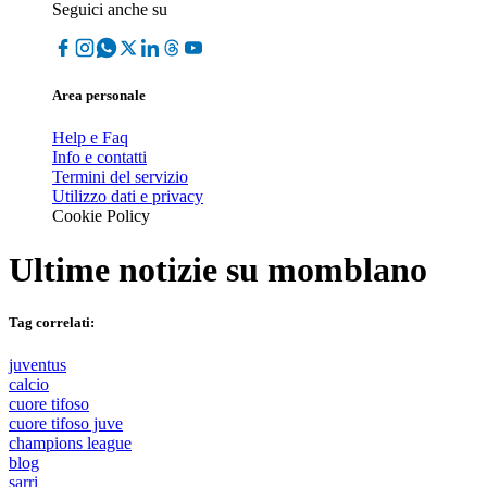
Seguici anche su
Area personale
Help e Faq
Info e contatti
Termini del servizio
Utilizzo dati e privacy
Cookie Policy
Ultime notizie su
momblano
Tag correlati:
juventus
calcio
cuore tifoso
cuore tifoso juve
champions league
blog
sarri