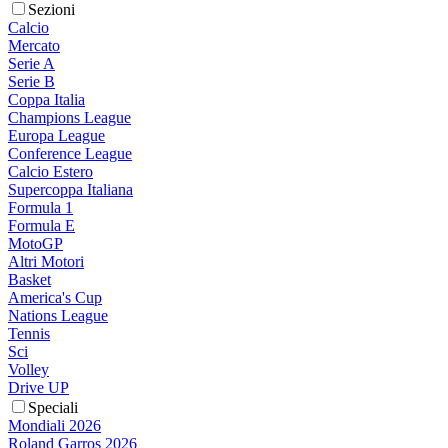
Sezioni
Calcio
Mercato
Serie A
Serie B
Coppa Italia
Champions League
Europa League
Conference League
Calcio Estero
Supercoppa Italiana
Formula 1
Formula E
MotoGP
Altri Motori
Basket
America's Cup
Nations League
Tennis
Sci
Volley
Drive UP
Speciali
Mondiali 2026
Roland Garros 2026