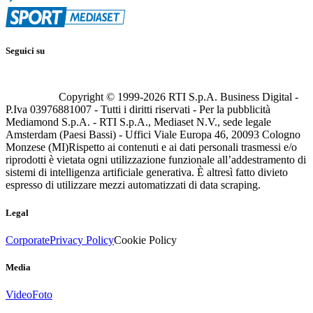
Seguici su
Copyright © 1999-
2026
RTI S.p.A. Business Digital -
P.Iva 03976881007 - Tutti i diritti riservati - Per la pubblicità
Mediamond S.p.A. - RTI S.p.A., Mediaset N.V., sede legale
Amsterdam (Paesi Bassi) - Uffici Viale Europa 46, 20093 Cologno
Monzese (MI)
Rispetto ai contenuti e ai dati personali trasmessi e/o
riprodotti è vietata ogni utilizzazione funzionale all’addestramento di
sistemi di intelligenza artificiale generativa. È altresì fatto divieto
espresso di utilizzare mezzi automatizzati di data scraping.
Legal
Corporate
Privacy Policy
Cookie Policy
Media
Video
Foto