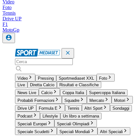
Video
Foto
Tennis
Drive UP
F1
MotoGp
Video
Pressing
Sportmediaset XXL
Foto
Live
Diretta Calcio
Risultati e Classifiche
News Live
Calcio
Coppa Italia
Supercoppa Italiana
Probabili Formazioni
Squadre
Mercato
Motori
Drive UP
Formula E
Tennis
Altri Sport
Sondaggi
Podcast
Lifestyle
Un libro a settimana
Speciali Europei
Speciali Olimpiadi
Speciale Scudetti
Speciali Mondiali
Altri Speciali