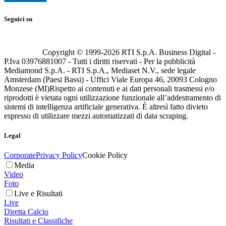
Seguici su
Copyright © 1999-
2026
RTI S.p.A. Business Digital -
P.Iva 03976881007 - Tutti i diritti riservati - Per la pubblicità
Mediamond S.p.A. - RTI S.p.A., Mediaset N.V., sede legale
Amsterdam (Paesi Bassi) - Uffici Viale Europa 46, 20093 Cologno
Monzese (MI)
Rispetto ai contenuti e ai dati personali trasmessi e/o
riprodotti è vietata ogni utilizzazione funzionale all’addestramento di
sistemi di intelligenza artificiale generativa. È altresì fatto divieto
espresso di utilizzare mezzi automatizzati di data scraping.
Legal
Corporate
Privacy Policy
Cookie Policy
Media
Video
Foto
Live e Risultati
Live
Diretta Calcio
Risultati e Classifiche