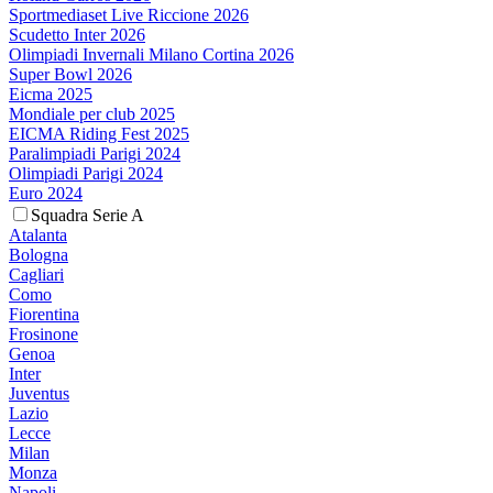
Sportmediaset Live Riccione 2026
Scudetto Inter 2026
Olimpiadi Invernali Milano Cortina 2026
Super Bowl 2026
Eicma 2025
Mondiale per club 2025
EICMA Riding Fest 2025
Paralimpiadi Parigi 2024
Olimpiadi Parigi 2024
Euro 2024
Squadra Serie A
Atalanta
Bologna
Cagliari
Como
Fiorentina
Frosinone
Genoa
Inter
Juventus
Lazio
Lecce
Milan
Monza
Napoli