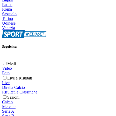
Parma
Roma
Sassuolo
Torino
Udinese
Venezia
Seguici su
Media
Video
Foto
Live e Risultati
Live
Diretta Calcio
Risultati e Classifiche
Sezioni
Calcio
Mercato
Serie A
Serie B