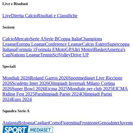
Live e Risultati
Live
Diretta Calcio
Risultati e Classifiche
Sezioni
Calcio
Mercato
Serie A
Serie B
Coppa Italia
Champions
League
Europa League
Conference League
Calcio Estero
Supercoppa
Italiana
Formula 1
Formula E
MotoGP
Altri Motori
Basket
America's
Cup
Nations League
Tennis
Sci
Volley
Drive UP
Speciali
Mondiali 2026
Roland Garros 2026
Sportmediaset Live Riccione
2026
Scudetto Inter 2026
Olimpiadi Invernali Milano Cortina
2026
Super Bowl 2026
Eicma 2025
Mondiale per club 2025
EICMA
Riding Fest 2025
Paralimpiadi Parigi 2024
Olimpiadi Parigi
2024
Euro 2024
Squadra Serie A
Atalanta
Bologna
Cagliari
Como
Fiorentina
Frosinone
Genoa
Inter
Juvent