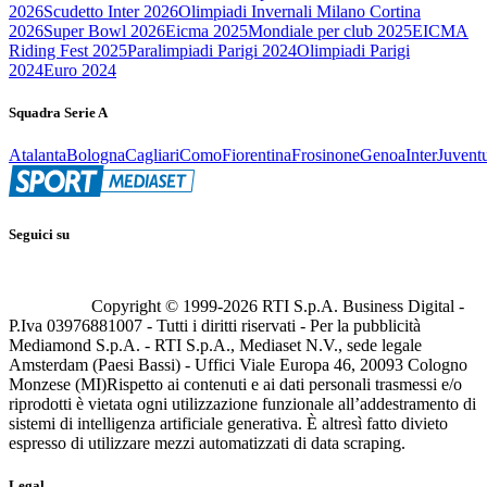
2026
Scudetto Inter 2026
Olimpiadi Invernali Milano Cortina
2026
Super Bowl 2026
Eicma 2025
Mondiale per club 2025
EICMA
Riding Fest 2025
Paralimpiadi Parigi 2024
Olimpiadi Parigi
2024
Euro 2024
Squadra Serie A
Atalanta
Bologna
Cagliari
Como
Fiorentina
Frosinone
Genoa
Inter
Juvent
Seguici su
Copyright © 1999-
2026
RTI S.p.A. Business Digital -
P.Iva 03976881007 - Tutti i diritti riservati - Per la pubblicità
Mediamond S.p.A. - RTI S.p.A., Mediaset N.V., sede legale
Amsterdam (Paesi Bassi) - Uffici Viale Europa 46, 20093 Cologno
Monzese (MI)
Rispetto ai contenuti e ai dati personali trasmessi e/o
riprodotti è vietata ogni utilizzazione funzionale all’addestramento di
sistemi di intelligenza artificiale generativa. È altresì fatto divieto
espresso di utilizzare mezzi automatizzati di data scraping.
Legal