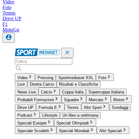
Video
Foto
Tennis
Drive UP
F1
MotoGp
Video
Pressing
Sportmediaset XXL
Foto
Live
Diretta Calcio
Risultati e Classifiche
News Live
Calcio
Coppa Italia
Supercoppa Italiana
Probabili Formazioni
Squadre
Mercato
Motori
Drive UP
Formula E
Tennis
Altri Sport
Sondaggi
Podcast
Lifestyle
Un libro a settimana
Speciali Europei
Speciali Olimpiadi
Speciale Scudetti
Speciali Mondiali
Altri Speciali