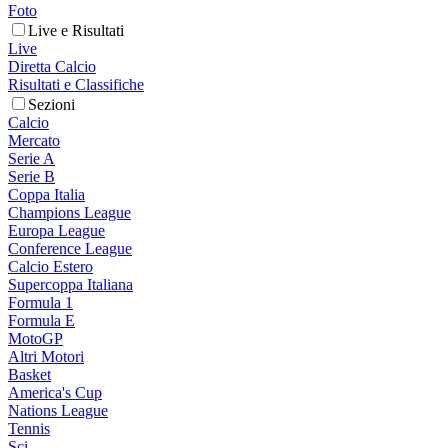
Foto
Live e Risultati
Live
Diretta Calcio
Risultati e Classifiche
Sezioni
Calcio
Mercato
Serie A
Serie B
Coppa Italia
Champions League
Europa League
Conference League
Calcio Estero
Supercoppa Italiana
Formula 1
Formula E
MotoGP
Altri Motori
Basket
America's Cup
Nations League
Tennis
Sci