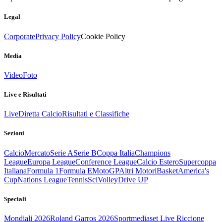
Legal
Corporate
Privacy Policy
Cookie Policy
Media
Video
Foto
Live e Risultati
Live
Diretta Calcio
Risultati e Classifiche
Sezioni
Calcio
Mercato
Serie A
Serie B
Coppa Italia
Champions
League
Europa League
Conference League
Calcio Estero
Supercoppa
Italiana
Formula 1
Formula E
MotoGP
Altri Motori
Basket
America's
Cup
Nations League
Tennis
Sci
Volley
Drive UP
Speciali
Mondiali 2026
Roland Garros 2026
Sportmediaset Live Riccione