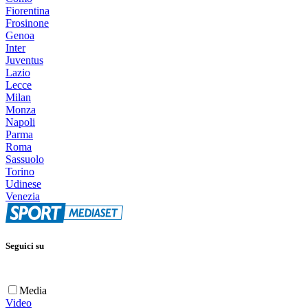
Fiorentina
Frosinone
Genoa
Inter
Juventus
Lazio
Lecce
Milan
Monza
Napoli
Parma
Roma
Sassuolo
Torino
Udinese
Venezia
Seguici su
Media
Video