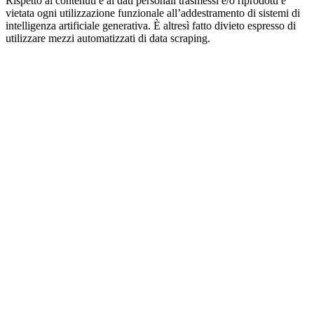
Rispetto ai contenuti e ai dati personali trasmessi e/o riprodotti è
vietata ogni utilizzazione funzionale all’addestramento di sistemi di
intelligenza artificiale generativa. È altresì fatto divieto espresso di
utilizzare mezzi automatizzati di data scraping.