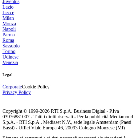
Juventus
Lazio
Lecce
Milan
Monza
Napoli
Parma
Roma
Sassuolo
Torino
Udinese
Venezia
Legal
Corporate
Cookie Policy
Privacy Policy
Copyright © 1999-
2026
RTI S.p.A. Business Digital - P.Iva
03976881007 - Tutti i diritti riservati - Per la pubblicità Mediamond
S.p.A. - RTI S.p.A., Mediaset N.V., sede legale Amsterdam (Paesi
Bassi) - Uffici Viale Europa 46, 20093 Cologno Monzese (MI)