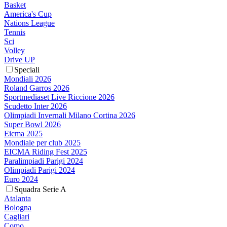
Basket
America's Cup
Nations League
Tennis
Sci
Volley
Drive UP
Speciali
Mondiali 2026
Roland Garros 2026
Sportmediaset Live Riccione 2026
Scudetto Inter 2026
Olimpiadi Invernali Milano Cortina 2026
Super Bowl 2026
Eicma 2025
Mondiale per club 2025
EICMA Riding Fest 2025
Paralimpiadi Parigi 2024
Olimpiadi Parigi 2024
Euro 2024
Squadra Serie A
Atalanta
Bologna
Cagliari
Como