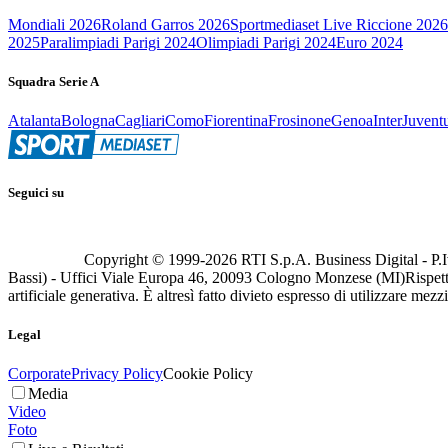
Mondiali 2026
Roland Garros 2026
Sportmediaset Live Riccione 2026
2025
Paralimpiadi Parigi 2024
Olimpiadi Parigi 2024
Euro 2024
Squadra Serie A
Atalanta
Bologna
Cagliari
Como
Fiorentina
Frosinone
Genoa
Inter
Juvent
Seguici su
Copyright © 1999-
2026
RTI S.p.A. Business Digital - P.I
Bassi) - Uffici Viale Europa 46, 20093 Cologno Monzese (MI)
Rispett
artificiale generativa. È altresì fatto divieto espresso di utilizzare mez
Legal
Corporate
Privacy Policy
Cookie Policy
Media
Video
Foto