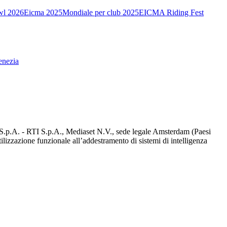
wl 2026
Eicma 2025
Mondiale per club 2025
EICMA Riding Fest
enezia
d S.p.A. - RTI S.p.A., Mediaset N.V., sede legale Amsterdam (Paesi
utilizzazione funzionale all’addestramento di sistemi di intelligenza