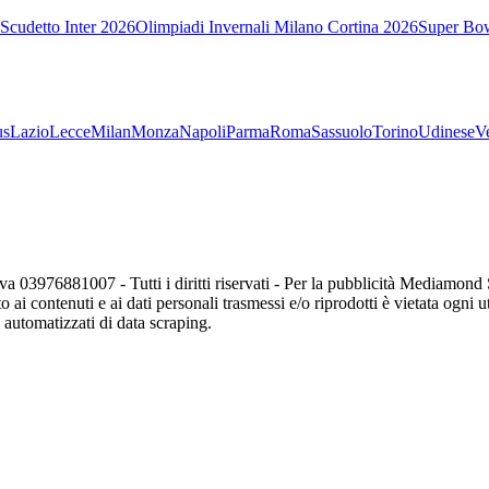
Scudetto Inter 2026
Olimpiadi Invernali Milano Cortina 2026
Super Bo
us
Lazio
Lecce
Milan
Monza
Napoli
Parma
Roma
Sassuolo
Torino
Udinese
V
va 03976881007 - Tutti i diritti riservati - Per la pubblicità Mediamon
o ai contenuti e ai dati personali trasmessi e/o riprodotti è vietata ogni 
zi automatizzati di data scraping.