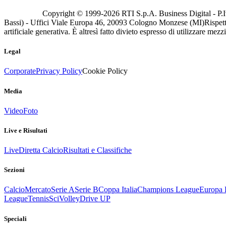
Copyright © 1999-
2026
RTI S.p.A. Business Digital - P.I
Bassi) - Uffici Viale Europa 46, 20093 Cologno Monzese (MI)
Rispett
artificiale generativa. È altresì fatto divieto espresso di utilizzare mez
Legal
Corporate
Privacy Policy
Cookie Policy
Media
Video
Foto
Live e Risultati
Live
Diretta Calcio
Risultati e Classifiche
Sezioni
Calcio
Mercato
Serie A
Serie B
Coppa Italia
Champions League
Europa 
League
Tennis
Sci
Volley
Drive UP
Speciali