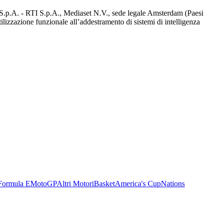
d S.p.A. - RTI S.p.A., Mediaset N.V., sede legale Amsterdam (Paesi
utilizzazione funzionale all’addestramento di sistemi di intelligenza
Formula E
MotoGP
Altri Motori
Basket
America's Cup
Nations