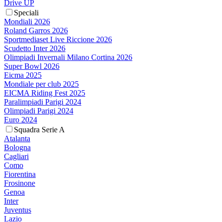
Drive UP
Speciali
Mondiali 2026
Roland Garros 2026
Sportmediaset Live Riccione 2026
Scudetto Inter 2026
Olimpiadi Invernali Milano Cortina 2026
Super Bowl 2026
Eicma 2025
Mondiale per club 2025
EICMA Riding Fest 2025
Paralimpiadi Parigi 2024
Olimpiadi Parigi 2024
Euro 2024
Squadra Serie A
Atalanta
Bologna
Cagliari
Como
Fiorentina
Frosinone
Genoa
Inter
Juventus
Lazio