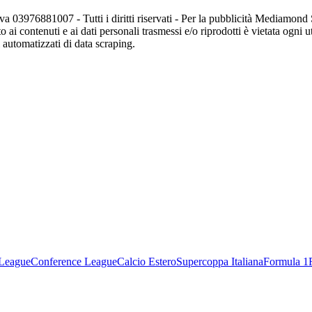
va 03976881007 - Tutti i diritti riservati - Per la pubblicità Mediamon
o ai contenuti e ai dati personali trasmessi e/o riprodotti è vietata ogni 
zi automatizzati di data scraping.
League
Conference League
Calcio Estero
Supercoppa Italiana
Formula 1