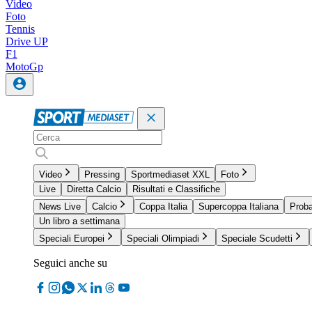
Video
Foto
Tennis
Drive UP
F1
MotoGp
Video
Pressing
Sportmediaset XXL
Foto
Live
Diretta Calcio
Risultati e Classifiche
News Live
Calcio
Coppa Italia
Supercoppa Italiana
Proba
Un libro a settimana
Speciali Europei
Speciali Olimpiadi
Speciale Scudetti
Seguici anche su