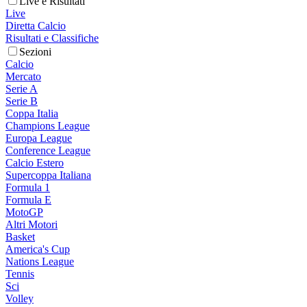
Live e Risultati
Live
Diretta Calcio
Risultati e Classifiche
Sezioni
Calcio
Mercato
Serie A
Serie B
Coppa Italia
Champions League
Europa League
Conference League
Calcio Estero
Supercoppa Italiana
Formula 1
Formula E
MotoGP
Altri Motori
Basket
America's Cup
Nations League
Tennis
Sci
Volley