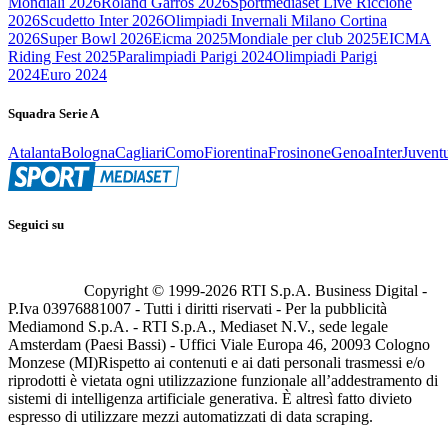
Mondiali 2026
Roland Garros 2026
Sportmediaset Live Riccione
2026
Scudetto Inter 2026
Olimpiadi Invernali Milano Cortina
2026
Super Bowl 2026
Eicma 2025
Mondiale per club 2025
EICMA
Riding Fest 2025
Paralimpiadi Parigi 2024
Olimpiadi Parigi
2024
Euro 2024
Squadra Serie A
Atalanta
Bologna
Cagliari
Como
Fiorentina
Frosinone
Genoa
Inter
Juvent
Seguici su
Copyright © 1999-
2026
RTI S.p.A. Business Digital -
P.Iva 03976881007 - Tutti i diritti riservati - Per la pubblicità
Mediamond S.p.A. - RTI S.p.A., Mediaset N.V., sede legale
Amsterdam (Paesi Bassi) - Uffici Viale Europa 46, 20093 Cologno
Monzese (MI)
Rispetto ai contenuti e ai dati personali trasmessi e/o
riprodotti è vietata ogni utilizzazione funzionale all’addestramento di
sistemi di intelligenza artificiale generativa. È altresì fatto divieto
espresso di utilizzare mezzi automatizzati di data scraping.