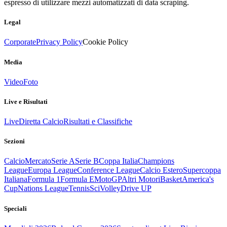
espresso di utilizzare mezzi automatizzati di data scraping.
Legal
Corporate
Privacy Policy
Cookie Policy
Media
Video
Foto
Live e Risultati
Live
Diretta Calcio
Risultati e Classifiche
Sezioni
Calcio
Mercato
Serie A
Serie B
Coppa Italia
Champions
League
Europa League
Conference League
Calcio Estero
Supercoppa
Italiana
Formula 1
Formula E
MotoGP
Altri Motori
Basket
America's
Cup
Nations League
Tennis
Sci
Volley
Drive UP
Speciali