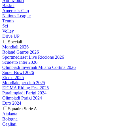
Altri Motori
Basket
America's Cup
Nations League
Tennis
Sci
Volley
Drive UP
Speciali
Mondiali 2026
Roland Garros 2026
Sportmediaset Live Riccione 2026
Scudetto Inter 2026
Olimpiadi Invernali Milano Cortina 2026
Super Bowl 2026
Eicma 2025
Mondiale per club 2025
EICMA Riding Fest 2025
Paralimpiadi Parigi 2024
Olimpiadi Parigi 2024
Euro 2024
Squadra Serie A
Atalanta
Bologna
Cagliari