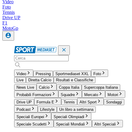
Video
Foto
Tennis
Drive UP
F1
MotoGp
Video
Pressing
Sportmediaset XXL
Foto
Live
Diretta Calcio
Risultati e Classifiche
News Live
Calcio
Coppa Italia
Supercoppa Italiana
Probabili Formazioni
Squadre
Mercato
Motori
Drive UP
Formula E
Tennis
Altri Sport
Sondaggi
Podcast
Lifestyle
Un libro a settimana
Speciali Europei
Speciali Olimpiadi
Speciale Scudetti
Speciali Mondiali
Altri Speciali