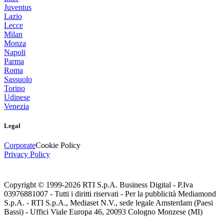
Juventus
Lazio
Lecce
Milan
Monza
Napoli
Parma
Roma
Sassuolo
Torino
Udinese
Venezia
Legal
Corporate
Cookie Policy
Privacy Policy
Copyright © 1999-
2026
RTI S.p.A. Business Digital - P.Iva
03976881007 - Tutti i diritti riservati - Per la pubblicità Mediamond
S.p.A. - RTI S.p.A., Mediaset N.V., sede legale Amsterdam (Paesi
Bassi) - Uffici Viale Europa 46, 20093 Cologno Monzese (MI)