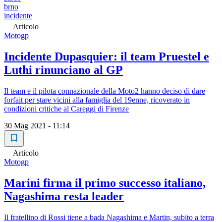
brno
incidente
Articolo
Motogp
Incidente Dupasquier: il team Pruestel e
Luthi rinunciano al GP
Il team e il pilota connazionale della Moto2 hanno deciso di dare
forfait per stare vicini alla famiglia del 19enne, ricoverato in
condizioni critiche al Careggi di Firenze
30 Mag 2021 - 11:14
Articolo
Motogp
Marini firma il primo successo italiano,
Nagashima resta leader
Il fratellino di Rossi tiene a bada Nagashima e Martin, subito a terra