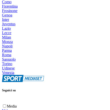
Como
Fiorentina
Frosinone
Genoa
Inter
Juventus
Lazio
Lecce
Milan
Monza
Napoli
Parma
Roma
Sassuolo
Torino
Udinese
Venezia
Seguici su
Media