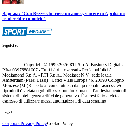
Bagnaia: "Con Bezzecchi trovo un amico, vincere in Aprilia mi
renderebbe completo"
Seguici su
Copyright © 1999-
2026
RTI S.p.A. Business Digital -
P.Iva 03976881007 - Tutti i diritti riservati - Per la pubblicità
Mediamond S.p.A. - RTI S.p.A., Mediaset N.V., sede legale
Amsterdam (Paesi Bassi) - Uffici Viale Europa 46, 20093 Cologno
Monzese (MI)
Rispetto ai contenuti e ai dati personali trasmessi e/o
riprodotti è vietata ogni utilizzazione funzionale all’addestramento di
sistemi di intelligenza artificiale generativa. È altresì fatto divieto
espresso di utilizzare mezzi automatizzati di data scraping.
Legal
Corporate
Privacy Policy
Cookie Policy