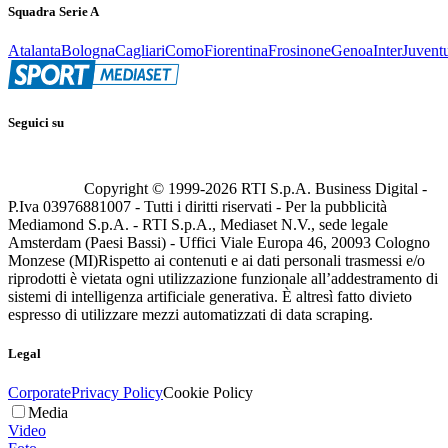
Squadra Serie A
Atalanta
Bologna
Cagliari
Como
Fiorentina
Frosinone
Genoa
Inter
Juvent
Seguici su
Copyright © 1999-
2026
RTI S.p.A. Business Digital -
P.Iva 03976881007 - Tutti i diritti riservati - Per la pubblicità
Mediamond S.p.A. - RTI S.p.A., Mediaset N.V., sede legale
Amsterdam (Paesi Bassi) - Uffici Viale Europa 46, 20093 Cologno
Monzese (MI)
Rispetto ai contenuti e ai dati personali trasmessi e/o
riprodotti è vietata ogni utilizzazione funzionale all’addestramento di
sistemi di intelligenza artificiale generativa. È altresì fatto divieto
espresso di utilizzare mezzi automatizzati di data scraping.
Legal
Corporate
Privacy Policy
Cookie Policy
Media
Video