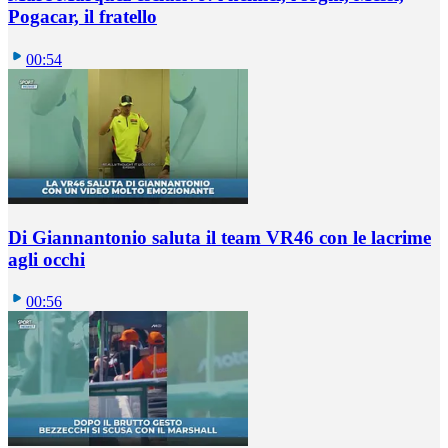
Pogacar, il fratello
00:54
Di Giannantonio saluta il team VR46 con le lacrime
agli occhi
00:56