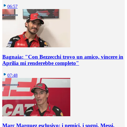
06:57
Bagnaia: "Con Bezzecchi trovo un amico, vincere in
Aprilia mi renderebbe completo"
07:48
Marc Marquez esclusivo: i nemici, i sogni, Messi,