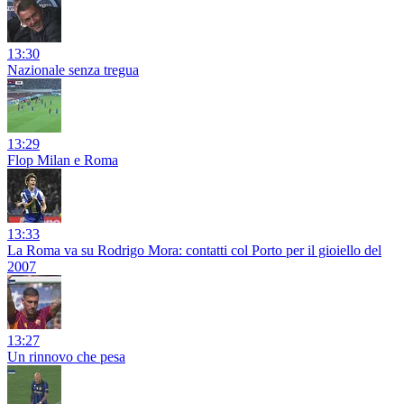
13:30
Nazionale senza tregua
13:29
Flop Milan e Roma
13:33
La Roma va su Rodrigo Mora: contatti col Porto per il gioiello del
2007
13:27
Un rinnovo che pesa