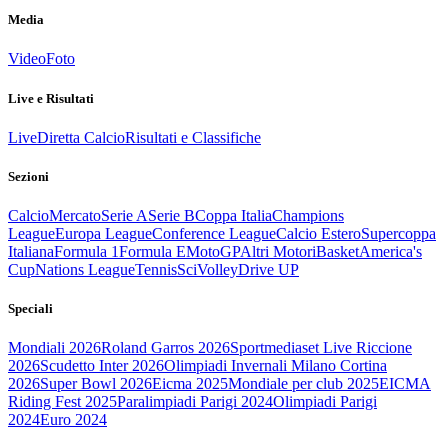
Media
Video
Foto
Live e Risultati
Live
Diretta Calcio
Risultati e Classifiche
Sezioni
Calcio
Mercato
Serie A
Serie B
Coppa Italia
Champions
League
Europa League
Conference League
Calcio Estero
Supercoppa
Italiana
Formula 1
Formula E
MotoGP
Altri Motori
Basket
America's
Cup
Nations League
Tennis
Sci
Volley
Drive UP
Speciali
Mondiali 2026
Roland Garros 2026
Sportmediaset Live Riccione
2026
Scudetto Inter 2026
Olimpiadi Invernali Milano Cortina
2026
Super Bowl 2026
Eicma 2025
Mondiale per club 2025
EICMA
Riding Fest 2025
Paralimpiadi Parigi 2024
Olimpiadi Parigi
2024
Euro 2024