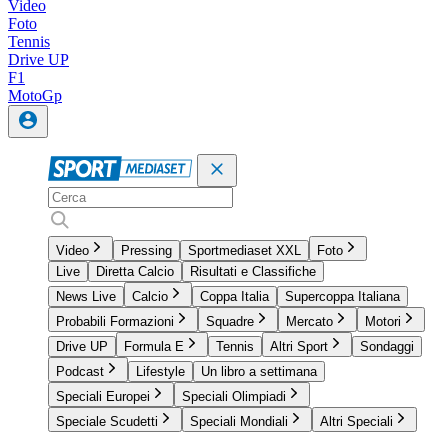
Video
Foto
Tennis
Drive UP
F1
MotoGp
Video
Pressing
Sportmediaset XXL
Foto
Live
Diretta Calcio
Risultati e Classifiche
News Live
Calcio
Coppa Italia
Supercoppa Italiana
Probabili Formazioni
Squadre
Mercato
Motori
Drive UP
Formula E
Tennis
Altri Sport
Sondaggi
Podcast
Lifestyle
Un libro a settimana
Speciali Europei
Speciali Olimpiadi
Speciale Scudetti
Speciali Mondiali
Altri Speciali