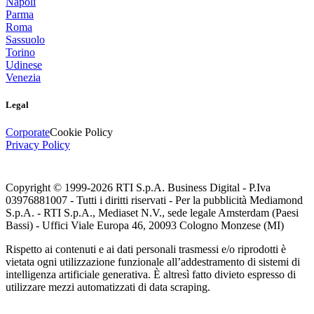
Napoli
Parma
Roma
Sassuolo
Torino
Udinese
Venezia
Legal
Corporate
Cookie Policy
Privacy Policy
Copyright © 1999-
2026
RTI S.p.A. Business Digital - P.Iva
03976881007 - Tutti i diritti riservati - Per la pubblicità Mediamond
S.p.A. - RTI S.p.A., Mediaset N.V., sede legale Amsterdam (Paesi
Bassi) - Uffici Viale Europa 46, 20093 Cologno Monzese (MI)
Rispetto ai contenuti e ai dati personali trasmessi e/o riprodotti è
vietata ogni utilizzazione funzionale all’addestramento di sistemi di
intelligenza artificiale generativa. È altresì fatto divieto espresso di
utilizzare mezzi automatizzati di data scraping.