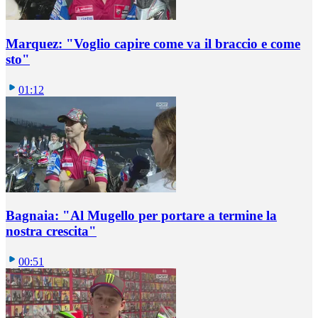
Marquez: "Voglio capire come va il braccio e come
sto"
01:12
Bagnaia: "Al Mugello per portare a termine la
nostra crescita"
00:51