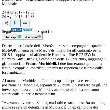
Mondiale
24 Ago 2017 - 12:33
24 Ago 2017 - 12:33
Segui
su
Seguici su
whatsapp
discover
Da rivali per il titolo della Moto2 a prossimi compagni di squadra in
MotoGP
. Il team belga Marc Vds, infatti, ha ufficializzato per il
2018 la coppia a cui affiderrà le Honda satellite RC213V: lo
svizzero
Tom Luthi
, già campione della 125 nel 2005, raggiunge il
già annunciato
Franco Morbidelli
. I due formeranno quindi una
temibile coppia di esordienti, un mix tra esperienza e talento dalle
forti ambizioni.
Al momento Morbidelli e Luthi occupano la prima e seconda
posizione nel Mondiale, separati da 26 punti. Lo svizzero ha già una
breve espeirenza con la MotoGP, avendo svolto lo scorso anno
alcuni collaudi per la neonata Ktm.
“Avevamo diverse possibilità, ma Luthi è stata una scelta unanime,
anche se sarà un debuttante in MotoGP. È un ex campione del