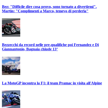
Bez: "Difficile dire cosa provo, sono tornato a divertirmi".
Martin: "Complimenti a Marco, temevo di perderla"
Bezzecchi da record nelle pre-qualifiche poi Fernandez e Di
Giannantonio, Bagnaia chiude 13°
La MotoGP incontra la F1: il team Pramac in visita all'Alpine