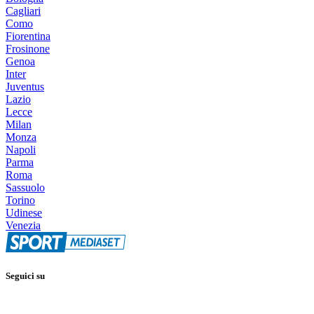
Cagliari
Como
Fiorentina
Frosinone
Genoa
Inter
Juventus
Lazio
Lecce
Milan
Monza
Napoli
Parma
Roma
Sassuolo
Torino
Udinese
Venezia
Seguici su