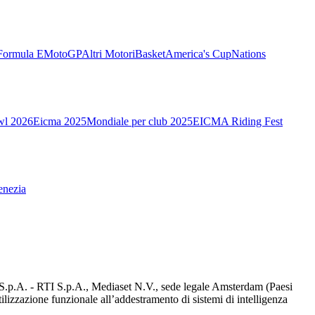
Formula E
MotoGP
Altri Motori
Basket
America's Cup
Nations
wl 2026
Eicma 2025
Mondiale per club 2025
EICMA Riding Fest
enezia
d S.p.A. - RTI S.p.A., Mediaset N.V., sede legale Amsterdam (Paesi
utilizzazione funzionale all’addestramento di sistemi di intelligenza