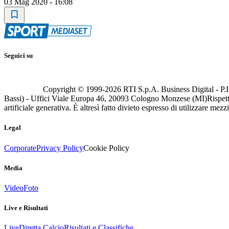
03 Mag 2020 - 16:08
Seguici su
Copyright © 1999-
2026
RTI S.p.A. Business Digital - P.I
Bassi) - Uffici Viale Europa 46, 20093 Cologno Monzese (MI)
Rispett
artificiale generativa. È altresì fatto divieto espresso di utilizzare mez
Legal
Corporate
Privacy Policy
Cookie Policy
Media
Video
Foto
Live e Risultati
Live
Diretta Calcio
Risultati e Classifiche