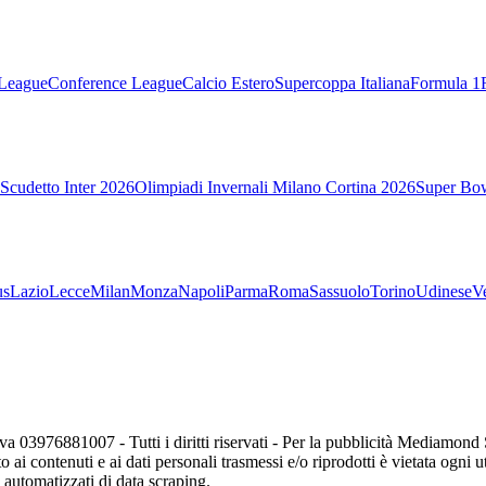
League
Conference League
Calcio Estero
Supercoppa Italiana
Formula 1
Scudetto Inter 2026
Olimpiadi Invernali Milano Cortina 2026
Super Bo
us
Lazio
Lecce
Milan
Monza
Napoli
Parma
Roma
Sassuolo
Torino
Udinese
V
va 03976881007 - Tutti i diritti riservati - Per la pubblicità Mediamon
o ai contenuti e ai dati personali trasmessi e/o riprodotti è vietata ogni 
zi automatizzati di data scraping.