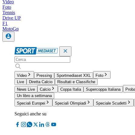
Video
Foto
Tennis
Drive UP
F1
MotoGp
Video
Pressing
Sportmediaset XXL
Foto
Live
Diretta Calcio
Risultati e Classifiche
News Live
Calcio
Coppa Italia
Supercoppa Italiana
Proba
Un libro a settimana
Speciali Europei
Speciali Olimpiadi
Speciale Scudetti
Seguici anche su