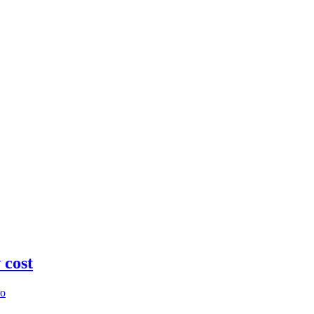
 cost
ro