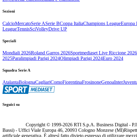
Sezioni
Calcio
Mercato
Serie A
Serie B
Coppa Italia
Champions League
Europa 
League
Tennis
Sci
Volley
Drive UP
Speciali
Mondiali 2026
Roland Garros 2026
Sportmediaset Live Riccione 2026
2025
Paralimpiadi Parigi 2024
Olimpiadi Parigi 2024
Euro 2024
Squadra Serie A
Atalanta
Bologna
Cagliari
Como
Fiorentina
Frosinone
Genoa
Inter
Juvent
Seguici su
Copyright © 1999-
2026
RTI S.p.A. Business Digital - P.I
Bassi) - Uffici Viale Europa 46, 20093 Cologno Monzese (MI)
Rispett
artificiale generativa. È altresì fatto divieto espresso di utilizzare mez