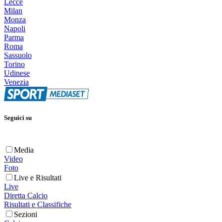
Lecce
Milan
Monza
Napoli
Parma
Roma
Sassuolo
Torino
Udinese
Venezia
Seguici su
Media
Video
Foto
Live e Risultati
Live
Diretta Calcio
Risultati e Classifiche
Sezioni