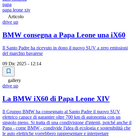
papa
papa leone xiv
Articolo
drive up
BMW consegna a Papa Leone una iX60
Il Santo Padre ha ricevuto in dono il nuovo SUV a zero emissioni
del marchio bavarese
09 Dic 2025 - 12:14
gallery
drive up
La BMW iX60 di Papa Leone XIV
Il Gruppo BMW ha consegnato al Santo Padre il nuovo SUV
elettrico capace di garantire oltre 700 km di autonomia con un
singolo pieno. Si tratta di una condivisione d'intenti, poiché anche il
Papa - come BMW - condivide l'idea di ecologia e sostenibilità che
le auto elettriche vorrebbero rappresentare e interpretare