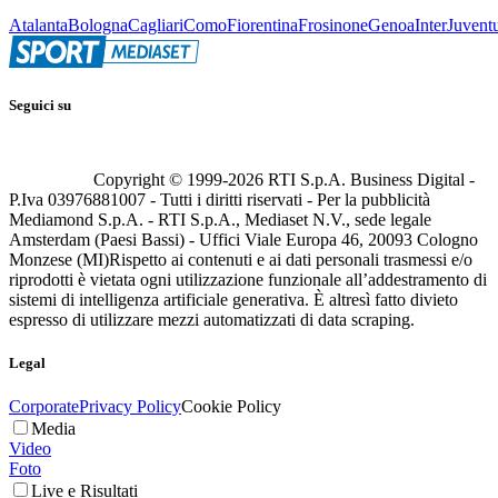
Atalanta
Bologna
Cagliari
Como
Fiorentina
Frosinone
Genoa
Inter
Juvent
Seguici su
Copyright © 1999-
2026
RTI S.p.A. Business Digital -
P.Iva 03976881007 - Tutti i diritti riservati - Per la pubblicità
Mediamond S.p.A. - RTI S.p.A., Mediaset N.V., sede legale
Amsterdam (Paesi Bassi) - Uffici Viale Europa 46, 20093 Cologno
Monzese (MI)
Rispetto ai contenuti e ai dati personali trasmessi e/o
riprodotti è vietata ogni utilizzazione funzionale all’addestramento di
sistemi di intelligenza artificiale generativa. È altresì fatto divieto
espresso di utilizzare mezzi automatizzati di data scraping.
Legal
Corporate
Privacy Policy
Cookie Policy
Media
Video
Foto
Live e Risultati