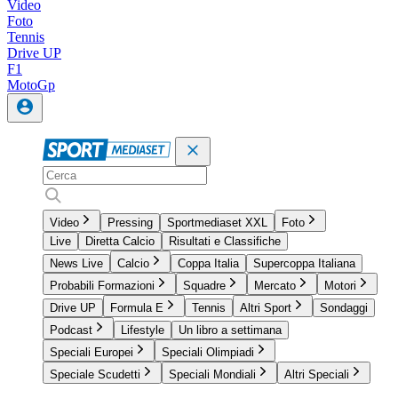
Video
Foto
Tennis
Drive UP
F1
MotoGp
Video
Pressing
Sportmediaset XXL
Foto
Live
Diretta Calcio
Risultati e Classifiche
News Live
Calcio
Coppa Italia
Supercoppa Italiana
Probabili Formazioni
Squadre
Mercato
Motori
Drive UP
Formula E
Tennis
Altri Sport
Sondaggi
Podcast
Lifestyle
Un libro a settimana
Speciali Europei
Speciali Olimpiadi
Speciale Scudetti
Speciali Mondiali
Altri Speciali