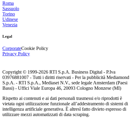
Roma
Sassuolo
Torino
Udinese
Venezia
Legal
Corporate
Cookie Policy
Privacy Policy
Copyright © 1999-
2026
RTI S.p.A. Business Digital - P.Iva
03976881007 - Tutti i diritti riservati - Per la pubblicità Mediamond
S.p.A. - RTI S.p.A., Mediaset N.V., sede legale Amsterdam (Paesi
Bassi) - Uffici Viale Europa 46, 20093 Cologno Monzese (MI)
Rispetto ai contenuti e ai dati personali trasmessi e/o riprodotti è
vietata ogni utilizzazione funzionale all’addestramento di sistemi di
intelligenza artificiale generativa. È altresì fatto divieto espresso di
utilizzare mezzi automatizzati di data scraping.