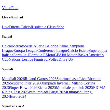
Video
Foto
Live e Risultati
Live
Diretta Calcio
Risultati e Classifiche
Sezioni
Calcio
Mercato
Serie A
Serie B
Coppa Italia
Champions
League
Europa League
Conference League
Calcio Estero
Supercoppa
Italiana
Formula 1
Formula E
MotoGP
Altri Motori
Basket
America's
Cup
Nations League
Tennis
Sci
Volley
Drive UP
Speciali
Mondiali 2026
Roland Garros 2026
Sportmediaset Live Riccione
2026
Scudetto Inter 2026
Olimpiadi Invernali Milano Cortina
2026
Super Bowl 2026
Eicma 2025
Mondiale per club 2025
EICMA
Riding Fest 2025
Paralimpiadi Parigi 2024
Olimpiadi Parigi
2024
Euro 2024
Squadra Serie A