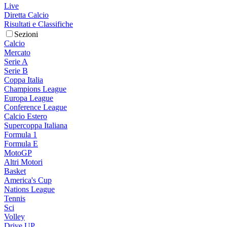
Live
Diretta Calcio
Risultati e Classifiche
Sezioni
Calcio
Mercato
Serie A
Serie B
Coppa Italia
Champions League
Europa League
Conference League
Calcio Estero
Supercoppa Italiana
Formula 1
Formula E
MotoGP
Altri Motori
Basket
America's Cup
Nations League
Tennis
Sci
Volley
Drive UP