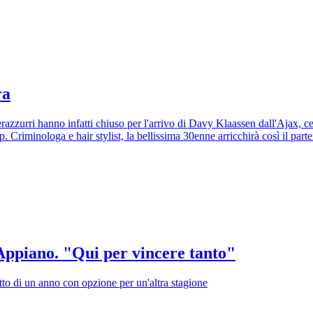
ra
erazzurri hanno infatti chiuso per l'arrivo di Davy Klaassen dall'Ajax, 
riminologa e hair stylist, la bellissima 30enne arricchirà così il parterr
 Appiano. "Qui per vincere tanto"
atto di un anno con opzione per un'altra stagione