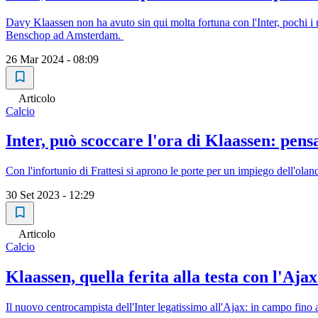
Davy Klaassen non ha avuto sin qui molta fortuna con l'Inter, pochi i 
Benschop ad Amsterdam.
26 Mar 2024 - 08:09
Articolo
Calcio
Inter, può scoccare l'ora di Klaassen: pens
Con l'infortunio di Frattesi si aprono le porte per un impiego dell'olan
30 Set 2023 - 12:29
Articolo
Calcio
Klaassen, quella ferita alla testa con l'Ajax
Il nuovo centrocampista dell'Inter legatissimo all'Ajax: in campo fino al