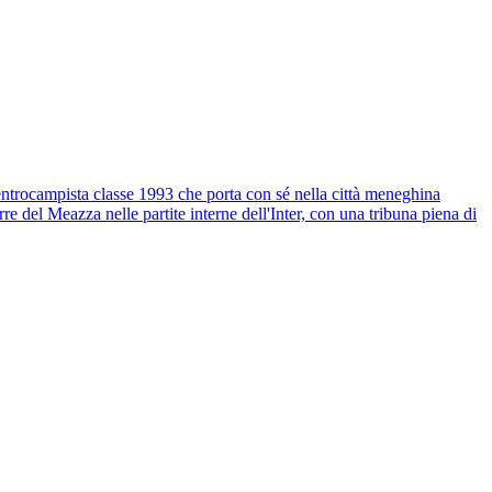
centrocampista classe 1993 che porta con sé nella città meneghina
e del Meazza nelle partite interne dell'Inter, con una tribuna piena di