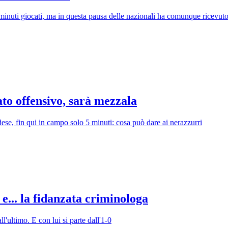
minuti giocati, ma in questa pausa delle nazionali ha comunque ricevuto
ato offensivo, sarà mezzala
dese, fin qui in campo solo 5 minuti: cosa può dare ai nerazzurri
 e... la fidanzata criminologa
l'ultimo. E con lui si parte dall'1-0