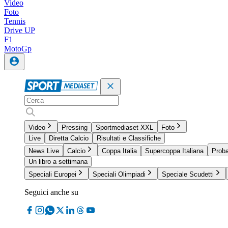
Video
Foto
Tennis
Drive UP
F1
MotoGp
Video
Pressing
Sportmediaset XXL
Foto
Live
Diretta Calcio
Risultati e Classifiche
News Live
Calcio
Coppa Italia
Supercoppa Italiana
Proba
Un libro a settimana
Speciali Europei
Speciali Olimpiadi
Speciale Scudetti
Seguici anche su