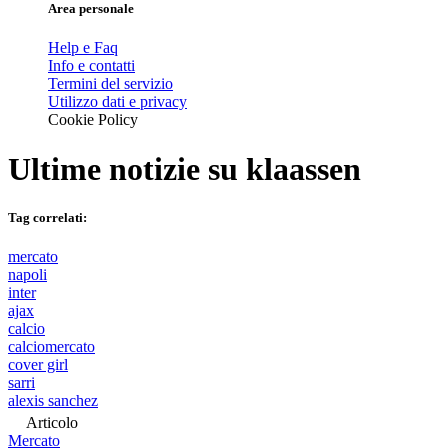
Area personale
Help e Faq
Info e contatti
Termini del servizio
Utilizzo dati e privacy
Cookie Policy
Ultime notizie su
klaassen
Tag correlati:
mercato
napoli
inter
ajax
calcio
calciomercato
cover girl
sarri
alexis sanchez
Articolo
Mercato