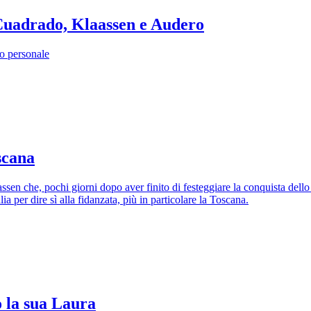
, Cuadrado, Klaassen e Audero
to personale
scana
sen che, pochi giorni dopo aver finito di festeggiare la conquista dello 
 per dire sì alla fidanzata, più in particolare la Toscana.
o la sua Laura