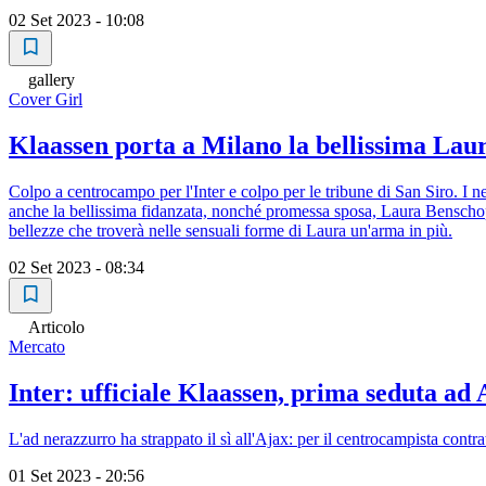
02 Set 2023 - 10:08
gallery
Cover Girl
Klaassen porta a Milano la bellissima Lau
Colpo a centrocampo per l'Inter e colpo per le tribune di San Siro. I n
anche la bellissima fidanzata, nonché promessa sposa, Laura Benschop. C
bellezze che troverà nelle sensuali forme di Laura un'arma in più.
02 Set 2023 - 08:34
Articolo
Mercato
Inter: ufficiale Klaassen, prima seduta ad
L'ad nerazzurro ha strappato il sì all'Ajax: per il centrocampista contr
01 Set 2023 - 20:56