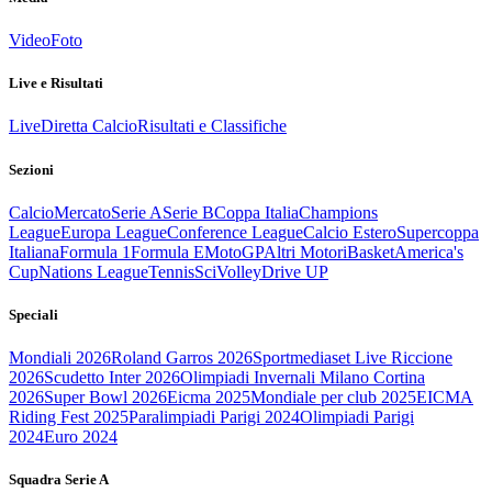
Video
Foto
Live e Risultati
Live
Diretta Calcio
Risultati e Classifiche
Sezioni
Calcio
Mercato
Serie A
Serie B
Coppa Italia
Champions
League
Europa League
Conference League
Calcio Estero
Supercoppa
Italiana
Formula 1
Formula E
MotoGP
Altri Motori
Basket
America's
Cup
Nations League
Tennis
Sci
Volley
Drive UP
Speciali
Mondiali 2026
Roland Garros 2026
Sportmediaset Live Riccione
2026
Scudetto Inter 2026
Olimpiadi Invernali Milano Cortina
2026
Super Bowl 2026
Eicma 2025
Mondiale per club 2025
EICMA
Riding Fest 2025
Paralimpiadi Parigi 2024
Olimpiadi Parigi
2024
Euro 2024
Squadra Serie A