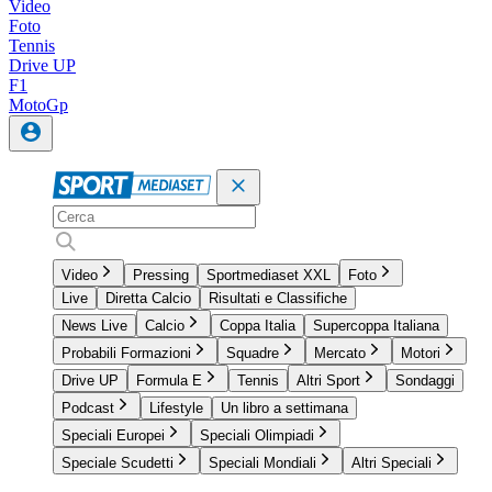
Video
Foto
Tennis
Drive UP
F1
MotoGp
Video
Pressing
Sportmediaset XXL
Foto
Live
Diretta Calcio
Risultati e Classifiche
News Live
Calcio
Coppa Italia
Supercoppa Italiana
Probabili Formazioni
Squadre
Mercato
Motori
Drive UP
Formula E
Tennis
Altri Sport
Sondaggi
Podcast
Lifestyle
Un libro a settimana
Speciali Europei
Speciali Olimpiadi
Speciale Scudetti
Speciali Mondiali
Altri Speciali