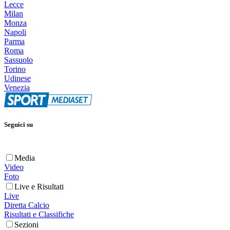
Lecce
Milan
Monza
Napoli
Parma
Roma
Sassuolo
Torino
Udinese
Venezia
Seguici su
Media
Video
Foto
Live e Risultati
Live
Diretta Calcio
Risultati e Classifiche
Sezioni