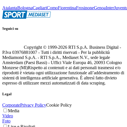
Atalanta
Bologna
Cagliari
Como
Fiorentina
Frosinone
Genoa
Inter
Juvent
Seguici su
Copyright © 1999-
2026
RTI S.p.A. Business Digital -
P.Iva 03976881007 - Tutti i diritti riservati - Per la pubblicità
Mediamond S.p.A. - RTI S.p.A., Mediaset N.V., sede legale
Amsterdam (Paesi Bassi) - Uffici Viale Europa 46, 20093 Cologno
Monzese (MI)
Rispetto ai contenuti e ai dati personali trasmessi e/o
riprodotti è vietata ogni utilizzazione funzionale all’addestramento di
sistemi di intelligenza artificiale generativa. È altresì fatto divieto
espresso di utilizzare mezzi automatizzati di data scraping.
Legal
Corporate
Privacy Policy
Cookie Policy
Media
Video
Foto
Live e Risultati