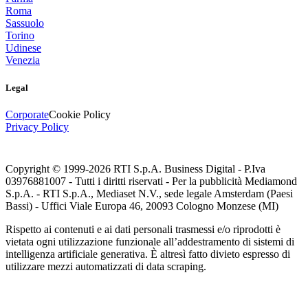
Roma
Sassuolo
Torino
Udinese
Venezia
Legal
Corporate
Cookie Policy
Privacy Policy
Copyright © 1999-
2026
RTI S.p.A. Business Digital - P.Iva
03976881007 - Tutti i diritti riservati - Per la pubblicità Mediamond
S.p.A. - RTI S.p.A., Mediaset N.V., sede legale Amsterdam (Paesi
Bassi) - Uffici Viale Europa 46, 20093 Cologno Monzese (MI)
Rispetto ai contenuti e ai dati personali trasmessi e/o riprodotti è
vietata ogni utilizzazione funzionale all’addestramento di sistemi di
intelligenza artificiale generativa. È altresì fatto divieto espresso di
utilizzare mezzi automatizzati di data scraping.