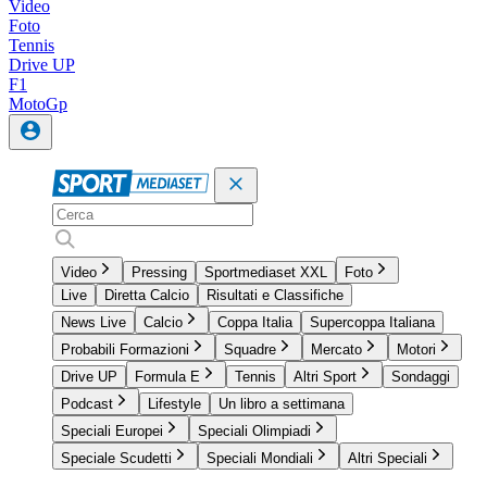
Video
Foto
Tennis
Drive UP
F1
MotoGp
Video
Pressing
Sportmediaset XXL
Foto
Live
Diretta Calcio
Risultati e Classifiche
News Live
Calcio
Coppa Italia
Supercoppa Italiana
Probabili Formazioni
Squadre
Mercato
Motori
Drive UP
Formula E
Tennis
Altri Sport
Sondaggi
Podcast
Lifestyle
Un libro a settimana
Speciali Europei
Speciali Olimpiadi
Speciale Scudetti
Speciali Mondiali
Altri Speciali