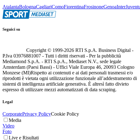
Atalanta
Bologna
Cagliari
Como
Fiorentina
Frosinone
Genoa
Inter
Juvent
Seguici su
Copyright © 1999-
2026
RTI S.p.A. Business Digital -
P.Iva 03976881007 - Tutti i diritti riservati - Per la pubblicità
Mediamond S.p.A. - RTI S.p.A., Mediaset N.V., sede legale
Amsterdam (Paesi Bassi) - Uffici Viale Europa 46, 20093 Cologno
Monzese (MI)
Rispetto ai contenuti e ai dati personali trasmessi e/o
riprodotti è vietata ogni utilizzazione funzionale all’addestramento di
sistemi di intelligenza artificiale generativa. È altresì fatto divieto
espresso di utilizzare mezzi automatizzati di data scraping.
Legal
Corporate
Privacy Policy
Cookie Policy
Media
Video
Foto
Live e Risultati