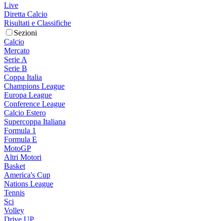
Live
Diretta Calcio
Risultati e Classifiche
Sezioni
Calcio
Mercato
Serie A
Serie B
Coppa Italia
Champions League
Europa League
Conference League
Calcio Estero
Supercoppa Italiana
Formula 1
Formula E
MotoGP
Altri Motori
Basket
America's Cup
Nations League
Tennis
Sci
Volley
Drive UP