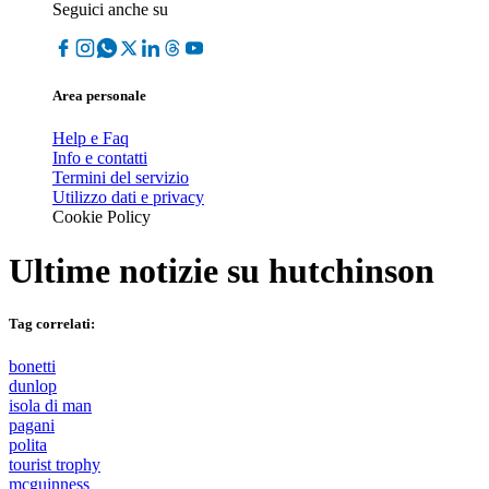
Seguici anche su
Area personale
Help e Faq
Info e contatti
Termini del servizio
Utilizzo dati e privacy
Cookie Policy
Ultime notizie su
hutchinson
Tag correlati:
bonetti
dunlop
isola di man
pagani
polita
tourist trophy
mcguinness