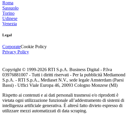
Roma
Sassuolo
Torino
Udinese
Venezia
Legal
Corporate
Cookie Policy
Privacy Policy
Copyright © 1999-
2026
RTI S.p.A. Business Digital - P.Iva
03976881007 - Tutti i diritti riservati - Per la pubblicità Mediamond
S.p.A. - RTI S.p.A., Mediaset N.V., sede legale Amsterdam (Paesi
Bassi) - Uffici Viale Europa 46, 20093 Cologno Monzese (MI)
Rispetto ai contenuti e ai dati personali trasmessi e/o riprodotti è
vietata ogni utilizzazione funzionale all’addestramento di sistemi di
intelligenza artificiale generativa. È altresì fatto divieto espresso di
utilizzare mezzi automatizzati di data scraping.