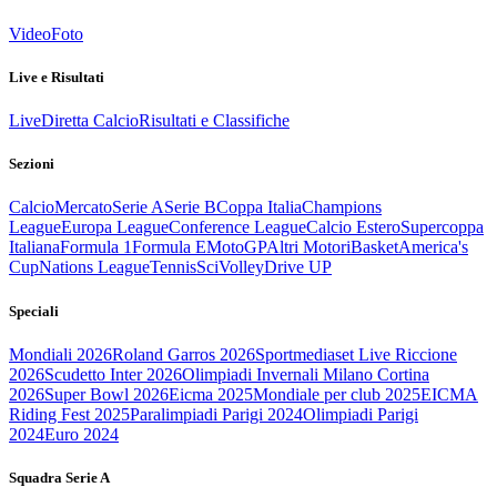
Video
Foto
Live e Risultati
Live
Diretta Calcio
Risultati e Classifiche
Sezioni
Calcio
Mercato
Serie A
Serie B
Coppa Italia
Champions
League
Europa League
Conference League
Calcio Estero
Supercoppa
Italiana
Formula 1
Formula E
MotoGP
Altri Motori
Basket
America's
Cup
Nations League
Tennis
Sci
Volley
Drive UP
Speciali
Mondiali 2026
Roland Garros 2026
Sportmediaset Live Riccione
2026
Scudetto Inter 2026
Olimpiadi Invernali Milano Cortina
2026
Super Bowl 2026
Eicma 2025
Mondiale per club 2025
EICMA
Riding Fest 2025
Paralimpiadi Parigi 2024
Olimpiadi Parigi
2024
Euro 2024
Squadra Serie A