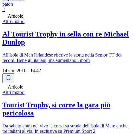
paton
tt
Articolo
Altri motori
Al Tourist Trophy in sella con re Michael
Dunlop
All'Isola di Man l'irlandese riscrive la storia nella Senior TT dei
record. Bene gli italiani, ma aumentano i morti
14 Giu 2016 - 14:42
Articolo
Altri motori
Tourist Trophy, si corre la gara più
pericolosa
Da sabato entra nel vivo la corsa su strada dell'Isola di Man: anche
tre italiani al via. In esclusiva su Premium Sport 2