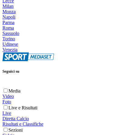
Lecce
Milan
Monza
Napoli
Parma
Roma
Sassuolo
Torino
Udinese
Venezia
Seguici su
Media
Video
Foto
Live e Risultati
Live
Diretta Calcio
Risultati e Classifiche
Sezioni