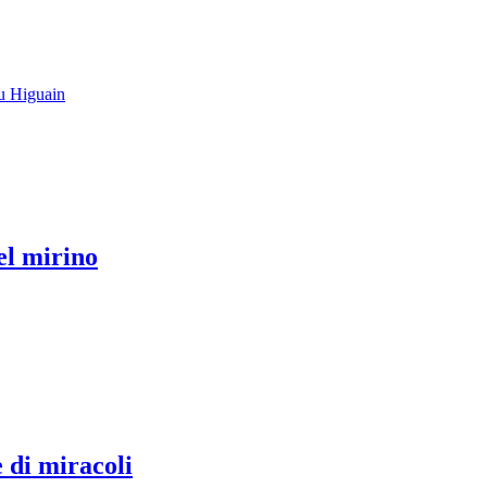
su Higuain
el mirino
e di miracoli