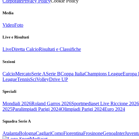
Corporate
Privacy Policy
Cookie Policy
Media
Video
Foto
Live e Risultati
Live
Diretta Calcio
Risultati e Classifiche
Sezioni
Calcio
Mercato
Serie A
Serie B
Coppa Italia
Champions League
Europa 
League
Tennis
Sci
Volley
Drive UP
Speciali
Mondiali 2026
Roland Garros 2026
Sportmediaset Live Riccione 2026
2025
Paralimpiadi Parigi 2024
Olimpiadi Parigi 2024
Euro 2024
Squadra Serie A
Atalanta
Bologna
Cagliari
Como
Fiorentina
Frosinone
Genoa
Inter
Juvent