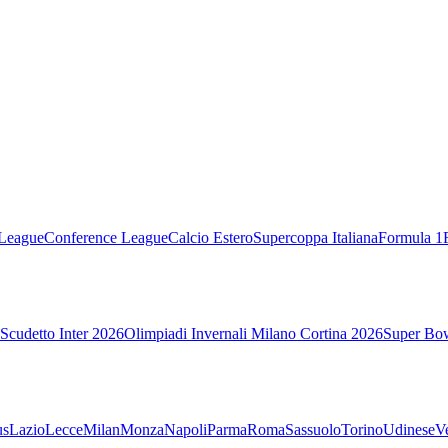
League
Conference League
Calcio Estero
Supercoppa Italiana
Formula 1
Scudetto Inter 2026
Olimpiadi Invernali Milano Cortina 2026
Super Bo
us
Lazio
Lecce
Milan
Monza
Napoli
Parma
Roma
Sassuolo
Torino
Udinese
V