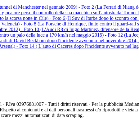
un tunnel di Manchester nel gennaio 2009) - Foto 2 (La Ferrari di Niang 
 giocatore perse il controllo della sua macchina sull’autostrada Torino–P
o la scorsa notte in Cile) - Foto 6 (Il Suv di Iturbe dopo lo scontro co
alencia) - Foto 8 (La Porsche di Henrique, finito contro il guard-rail su
re 2012) - Foto 10 (L'Audi R8 di Inigo Martinez, difensore della Real S
tro un palo della luce a 170 km/h nel maggio 2015) - Foto 12 (La Jeep
L'Audi di David Beckham dopo l'incidente avvenuto nel novembre 2014, q
'Arsenal) - Foto 14 ( L'auto di Caceres dopo l'incidente avvenuto nel lug
 - P.Iva 03976881007 - Tutti i diritti riservati - Per la pubblicità Me
Rispetto ai contenuti e ai dati personali trasmessi e/o riprodotti è vietat
tilizzare mezzi automatizzati di data scraping.