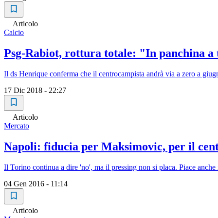
Articolo
Calcio
Psg-Rabiot, rottura totale: "In panchina 
Il ds Henrique conferma che il centrocampista andrà via a zero a giugn
17 Dic 2018 - 22:27
Articolo
Mercato
Napoli: fiducia per Maksimovic, per il ce
Il Torino continua a dire 'no', ma il pressing non si placa. Piace anche 
04 Gen 2016 - 11:14
Articolo