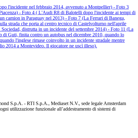
dopo l'incidente nel febbraio 2014, avvenuto a Montpellier) - Foto 3
iacenza) - Foto 4 ( L'Audi R8 di Balotelli dopo l'incidente ai tempi di
n un camion in Paraguay nel 2013) - Foto 7 (La Ferrari di Banega,
lla strada che porta al centro tecnico di Castelvolturno nell'aprile
ociedad, distrutta in un incidente del settembre 2014) - Foto 11 (La
 di Guti, finita contro un autobus nel dicembre 2010, quando lo
uando l'inglese rimase coinvolto in un incidente stradale mentre
lio 2014 a Montevideo. Il giocatore ne uscì illeso).
diamond S.p.A. - RTI S.p.A., Mediaset N.V., sede legale Amsterdam
a ogni utilizzazione funzionale all’addestramento di sistemi di