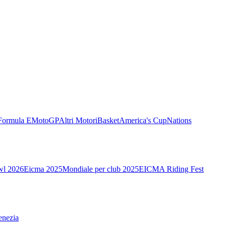
Formula E
MotoGP
Altri Motori
Basket
America's Cup
Nations
wl 2026
Eicma 2025
Mondiale per club 2025
EICMA Riding Fest
enezia