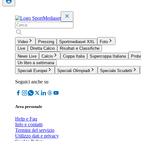
Video
Pressing
Sportmediaset XXL
Foto
Live
Diretta Calcio
Risultati e Classifiche
News Live
Calcio
Coppa Italia
Supercoppa Italiana
Proba
Un libro a settimana
Speciali Europei
Speciali Olimpiadi
Speciale Scudetti
Seguici anche su
Area personale
Help e Faq
Info e contatti
Termini del servizio
Utilizzo dati e privacy