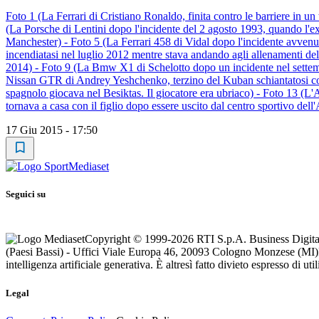
Foto 1 (La Ferrari di Cristiano Ronaldo, finita contro le barriere in 
(La Porsche di Lentini dopo l'incidente del 2 agosto 1993, quando l'ex
Manchester) - Foto 5 (La Ferrari 458 di Vidal dopo l'incidente avvenut
incendiatasi nel luglio 2012 mentre stava andando agli allenamenti del V
2014) - Foto 9 (La Bmw X1 di Schelotto dopo un incidente nel settemb
Nissan GTR di Andrey Yeshchenko, terzino del Kuban schiantatosi con
spagnolo giocava nel Besiktas. Il giocatore era ubriaco) - Foto 13 (
tornava a casa con il figlio dopo essere uscito dal centro sportivo dell
17 Giu 2015 - 17:50
Seguici su
Copyright © 1999-
2026
RTI S.p.A. Business Digital
(Paesi Bassi) - Uffici Viale Europa 46, 20093 Cologno Monzese (MI)
intelligenza artificiale generativa. È altresì fatto divieto espresso di u
Legal