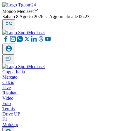
Mondo Mediaset
Sabato 8 Agosto 2026
-
Aggiornato alle
06:23
Coppa Italia
Mercato
Calcio
Live
Risultati
Video
Foto
Tennis
Drive UP
F1
MotoGp