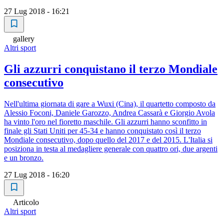
27 Lug 2018 - 16:21
gallery
Altri sport
Gli azzurri conquistano il terzo Mondiale
consecutivo
Nell'ultima giornata di gare a Wuxi (Cina), il quartetto composto da
Alessio Foconi, Daniele Garozzo, Andrea Cassarà e Giorgio Avola
ha vinto l'oro nel fioretto maschile. Gli azzurri hanno sconfitto in
finale gli Stati Uniti per 45-34 e hanno conquistato così il terzo
Mondiale consecutivo, dopo quello del 2017 e del 2015. L'Italia si
posiziona in testa al medagliere generale con quattro ori, due argenti
e un bronzo.
27 Lug 2018 - 16:20
Articolo
Altri sport