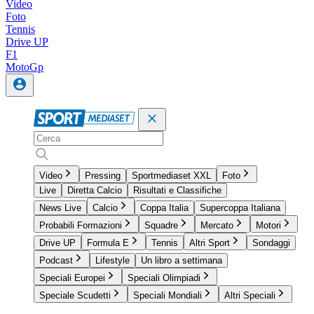
Video
Foto
Tennis
Drive UP
F1
MotoGp
Video
Pressing
Sportmediaset XXL
Foto
Live
Diretta Calcio
Risultati e Classifiche
News Live
Calcio
Coppa Italia
Supercoppa Italiana
Probabili Formazioni
Squadre
Mercato
Motori
Drive UP
Formula E
Tennis
Altri Sport
Sondaggi
Podcast
Lifestyle
Un libro a settimana
Speciali Europei
Speciali Olimpiadi
Speciale Scudetti
Speciali Mondiali
Altri Speciali