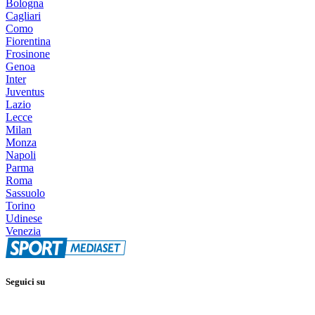
Bologna
Cagliari
Como
Fiorentina
Frosinone
Genoa
Inter
Juventus
Lazio
Lecce
Milan
Monza
Napoli
Parma
Roma
Sassuolo
Torino
Udinese
Venezia
Seguici su