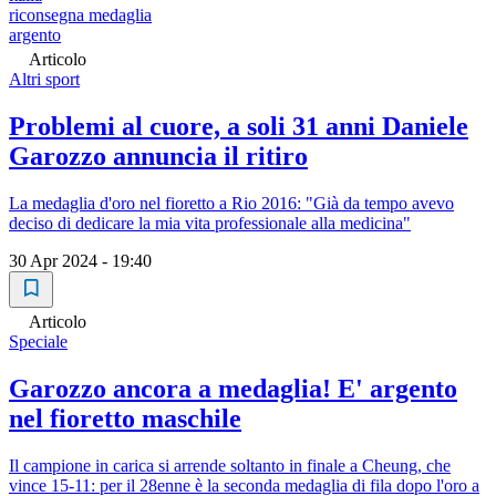
riconsegna medaglia
argento
Articolo
Altri sport
Problemi al cuore, a soli 31 anni Daniele
Garozzo annuncia il ritiro
La medaglia d'oro nel fioretto a Rio 2016: "Già da tempo avevo
deciso di dedicare la mia vita professionale alla medicina"
30 Apr 2024 - 19:40
Articolo
Speciale
Garozzo ancora a medaglia! E' argento
nel fioretto maschile
Il campione in carica si arrende soltanto in finale a Cheung, che
vince 15-11: per il 28enne è la seconda medaglia di fila dopo l'oro a