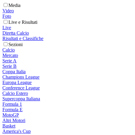
Media
Video
Foto
Live e Risultati
Live
Diretta Calcio
Risultati e Classifiche
Sezioni
Calcio
Mercato
Serie A
Serie B
Coppa Italia
Champions League
Europa League
Conference League
Calcio Estero
Supercoppa Italiana
Formula 1
Formula E
MotoGP
Altri Motori
Basket
America's Cup