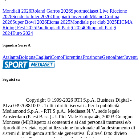
Mondiali 2026
Roland Garros 2026
Sportmediaset Live Riccione
2026
Scudetto Inter 2026
Olimpiadi Invernali Milano Cortina
2026
Super Bowl 2026
Eicma 2025
Mondiale per club 2025
EICMA
Riding Fest 2025
Paralimpiadi Parigi 2024
Olimpiadi Parigi
2024
Euro 2024
Squadra Serie A
Atalanta
Bologna
Cagliari
Como
Fiorentina
Frosinone
Genoa
Inter
Juvent
Seguici su
Copyright © 1999-
2026
RTI S.p.A. Business Digital -
P.Iva 03976881007 - Tutti i diritti riservati - Per la pubblicità
Mediamond S.p.A. - RTI S.p.A., Mediaset N.V., sede legale
Amsterdam (Paesi Bassi) - Uffici Viale Europa 46, 20093 Cologno
Monzese (MI)
Rispetto ai contenuti e ai dati personali trasmessi e/o
riprodotti è vietata ogni utilizzazione funzionale all’addestramento di
sistemi di intelligenza artificiale generativa. È altresì fatto divieto