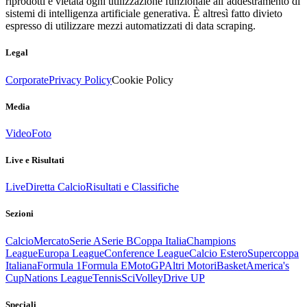
riprodotti è vietata ogni utilizzazione funzionale all’addestramento di
sistemi di intelligenza artificiale generativa. È altresì fatto divieto
espresso di utilizzare mezzi automatizzati di data scraping.
Legal
Corporate
Privacy Policy
Cookie Policy
Media
Video
Foto
Live e Risultati
Live
Diretta Calcio
Risultati e Classifiche
Sezioni
Calcio
Mercato
Serie A
Serie B
Coppa Italia
Champions
League
Europa League
Conference League
Calcio Estero
Supercoppa
Italiana
Formula 1
Formula E
MotoGP
Altri Motori
Basket
America's
Cup
Nations League
Tennis
Sci
Volley
Drive UP
Speciali