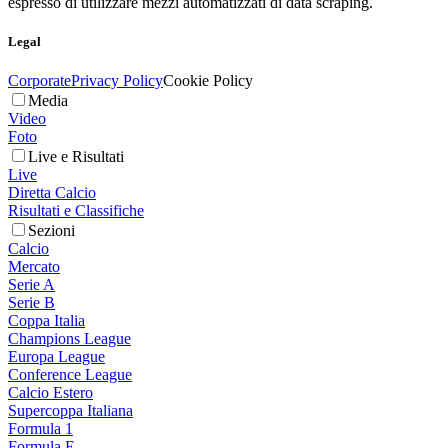
espresso di utilizzare mezzi automatizzati di data scraping.
Legal
Corporate
Privacy Policy
Cookie Policy
Media
Video
Foto
Live e Risultati
Live
Diretta Calcio
Risultati e Classifiche
Sezioni
Calcio
Mercato
Serie A
Serie B
Coppa Italia
Champions League
Europa League
Conference League
Calcio Estero
Supercoppa Italiana
Formula 1
Formula E