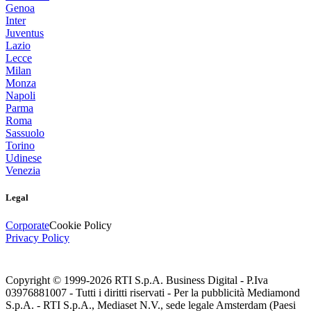
Genoa
Inter
Juventus
Lazio
Lecce
Milan
Monza
Napoli
Parma
Roma
Sassuolo
Torino
Udinese
Venezia
Legal
Corporate
Cookie Policy
Privacy Policy
Copyright © 1999-
2026
RTI S.p.A. Business Digital - P.Iva
03976881007 - Tutti i diritti riservati - Per la pubblicità Mediamond
S.p.A. - RTI S.p.A., Mediaset N.V., sede legale Amsterdam (Paesi