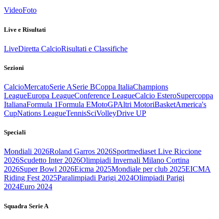
Video
Foto
Live e Risultati
Live
Diretta Calcio
Risultati e Classifiche
Sezioni
Calcio
Mercato
Serie A
Serie B
Coppa Italia
Champions
League
Europa League
Conference League
Calcio Estero
Supercoppa
Italiana
Formula 1
Formula E
MotoGP
Altri Motori
Basket
America's
Cup
Nations League
Tennis
Sci
Volley
Drive UP
Speciali
Mondiali 2026
Roland Garros 2026
Sportmediaset Live Riccione
2026
Scudetto Inter 2026
Olimpiadi Invernali Milano Cortina
2026
Super Bowl 2026
Eicma 2025
Mondiale per club 2025
EICMA
Riding Fest 2025
Paralimpiadi Parigi 2024
Olimpiadi Parigi
2024
Euro 2024
Squadra Serie A