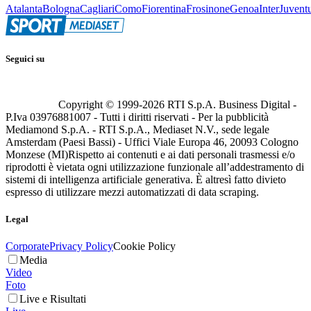
Atalanta
Bologna
Cagliari
Como
Fiorentina
Frosinone
Genoa
Inter
Juvent
Seguici su
Copyright © 1999-
2026
RTI S.p.A. Business Digital -
P.Iva 03976881007 - Tutti i diritti riservati - Per la pubblicità
Mediamond S.p.A. - RTI S.p.A., Mediaset N.V., sede legale
Amsterdam (Paesi Bassi) - Uffici Viale Europa 46, 20093 Cologno
Monzese (MI)
Rispetto ai contenuti e ai dati personali trasmessi e/o
riprodotti è vietata ogni utilizzazione funzionale all’addestramento di
sistemi di intelligenza artificiale generativa. È altresì fatto divieto
espresso di utilizzare mezzi automatizzati di data scraping.
Legal
Corporate
Privacy Policy
Cookie Policy
Media
Video
Foto
Live e Risultati