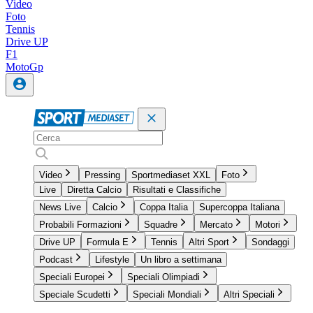
Video
Foto
Tennis
Drive UP
F1
MotoGp
Video
Pressing
Sportmediaset XXL
Foto
Live
Diretta Calcio
Risultati e Classifiche
News Live
Calcio
Coppa Italia
Supercoppa Italiana
Probabili Formazioni
Squadre
Mercato
Motori
Drive UP
Formula E
Tennis
Altri Sport
Sondaggi
Podcast
Lifestyle
Un libro a settimana
Speciali Europei
Speciali Olimpiadi
Speciale Scudetti
Speciali Mondiali
Altri Speciali