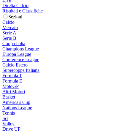
Live
Diretta Calcio
Risultati e Classifiche
Sezioni
Calcio
Mercato
Serie A
Serie B
Coppa Italia
Champions League
Europa League
Conference League
Calcio Estero
Supercoppa Italiana
Formula 1
Formula E
MotoGP
Altri Motori
Basket
America's Cup
Nations League
Tennis
Sci
Volley
Drive UP